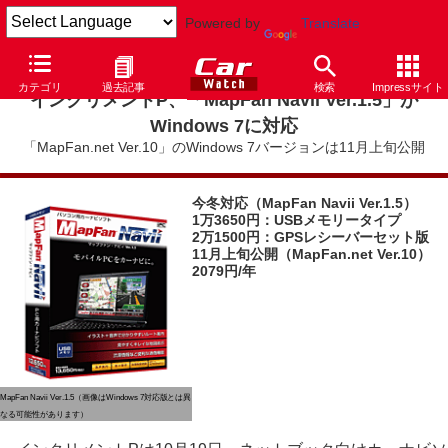
Powered by
Translate
カテゴリ
過去記事
検索
Impressサイト
インクリメントP、「MapFan Navii Ver.1.5」が
Windows 7に対応
「MapFan.net Ver.10」のWindows 7バージョンは11月上旬公開
今冬対応（MapFan Navii Ver.1.5）
1万3650円：USBメモリータイプ
2万1500円：GPSレシーバーセット版
11月上旬公開（MapFan.net Ver.10）
2079円/年
MapFan Navii Ver.1.5（画像はWindows 7対応版とは異
なる可能性があります）