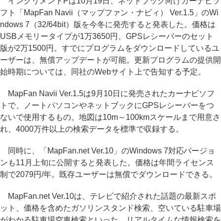
インクリメントPは10月19日、ネットブック向けカーナビソ
フト「MapFan Navii（マップファン・ナビィ） Ver.1.5」のWi
ndows 7（32/64bit）版を今冬に発売すると発表した。価格は
USBメモリータイプが1万3650円、GPSレシーバーのセット
版が2万1500円。すでにプログラムをダウンロードしているユ
ーザーは、無償アップデートが可能。更新プログラムの提供開
始時期については、同社のWebサイト上で告知する予定。
MapFan Navii Ver.1.5は9月10日に発売されたカーナビソフ
トで、ノートパソコンやネットブックにGPSレシーバーをつ
ないで使用するもの。地図は10m～100kmスケールまで用意さ
れ、4000万件以上の検索データを標準で収録する。
同時に、「MapFan.net Ver.10」のWindows 7対応バージョ
ンも11月上旬に公開すると発表した。価格は年間ライセンス
制で2079円/年。既存ユーザーは無償でダウンロードできる。
MapFan.net Ver.10は、テレビで紹介された話題の最新スポ
ット、価格を含めたガソリンスタンド検索、空いている駐車場
がわかる駐車場空車検索といった、リアルタイムな情報検索を