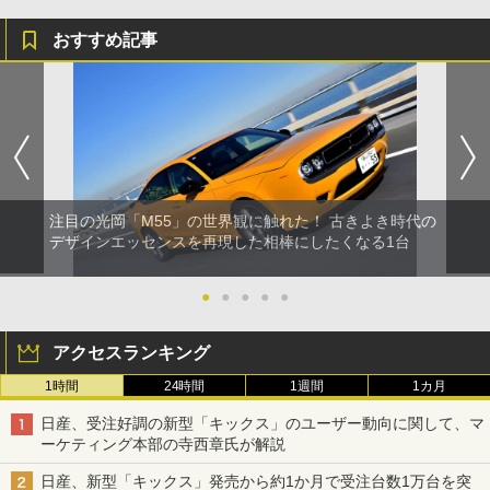
おすすめ記事
注目の光岡「M55」の世界観に触れた！ 古きよき時代の
デザインエッセンスを再現した相棒にしたくなる1台
●
●
●
●
●
アクセスランキング
1時間
24時間
1週間
1カ月
日産、受注好調の新型「キックス」のユーザー動向に関して、マ
ーケティング本部の寺西章氏が解説
日産、新型「キックス」発売から約1か月で受注台数1万台を突