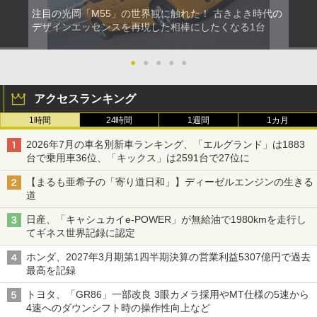
注目の光岡「M55」の世界観に触れた！ 古きよき時代の
デザインエッセンスを再現した相棒にしたくなる1台
●
●
●
●
●
アクセスランキング
1時間
24時間
1週間
1カ月
2026年7月の車名別新車ランキング、「エルグランド」は1883
台で乗用車36位、「キックス」は2591台で27位に
【まるも亜希子の「寄り道日和」】ディーゼルエンジンの生きる
道
日産、「キャシュカイe-POWER」が無給油で1980kmを走行し
てギネス世界記録に認定
ホンダ、2027年3月期第1四半期決算の営業利益5307億円で過去
最高を記録
トヨタ、「GR86」一部改良 3眼カメラ採用やMT仕様の5速から
4速へのダウンシフト時の操作性向上など