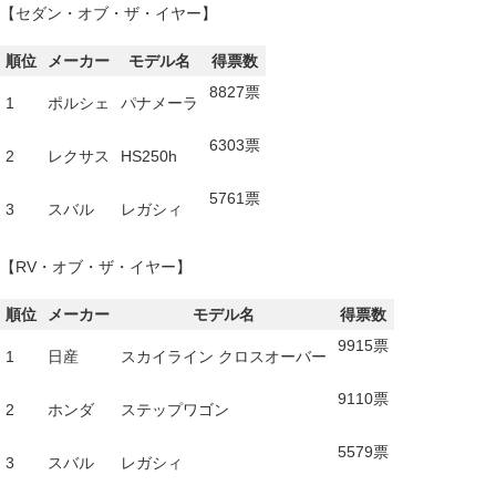
【セダン・オブ・ザ・イヤー】
順位
メーカー
モデル名
得票数
8827票
1
ポルシェ
パナメーラ
6303票
2
レクサス
HS250h
5761票
3
スバル
レガシィ
【RV・オブ・ザ・イヤー】
順位
メーカー
モデル名
得票数
9915票
1
日産
スカイライン クロスオーバー
9110票
2
ホンダ
ステップワゴン
5579票
3
スバル
レガシィ