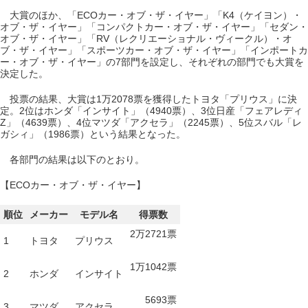
大賞のほか、「ECOカー・オブ・ザ・イヤー」「K4（ケイヨン）・
オブ・ザ・イヤー」「コンパクトカー・オブ・ザ・イヤー」「セダン・
オブ・ザ・イヤー」「RV（レクリエーショナル・ヴィークル）・オ
ブ・ザ・イヤー」「スポーツカー・オブ・ザ・イヤー」「インポートカ
ー・オブ・ザ・イヤー」の7部門を設定し、それぞれの部門でも大賞を
決定した。
投票の結果、大賞は1万2078票を獲得したトヨタ「プリウス」に決
定。2位はホンダ「インサイト」（4940票）、3位日産「フェアレディ
Z」（4639票）、4位マツダ「アクセラ」（2245票）、5位スバル「レ
ガシィ」（1986票）という結果となった。
各部門の結果は以下のとおり。
【ECOカー・オブ・ザ・イヤー】
順位
メーカー
モデル名
得票数
2万2721票
1
トヨタ
プリウス
1万1042票
2
ホンダ
インサイト
5693票
3
マツダ
アクセラ