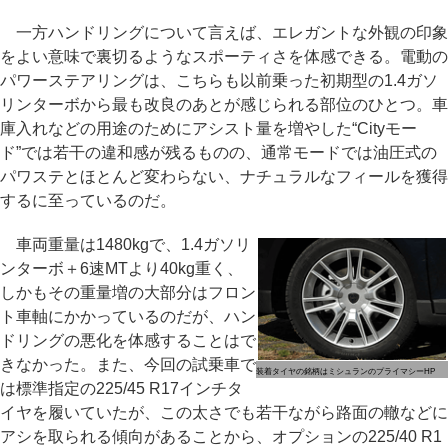
一方ハンドリングについて言えば、エレガントな外観の印象
をよい意味で裏切るようなスポーティさを体感できる。電動の
パワーステアリングは、こちらも以前乗った初期型の1.4ガソ
リンターボから最も改良のあとが感じられる部位のひとつ。車
庫入れなどの用途のためにアシスト量を増やした“Cityモー
ド”では若干の違和感が残るものの、通常モードでは油圧式の
パワステとほとんど変わらない、ナチュラルなフィールを獲得
するに至っているのだ。
車両重量は1480kgで、1.4ガソリ
ンターボ＋6速MTより40kg重く、
しかもその重量増の大部分はフロン
ト車軸にかかっているのだが、ハン
ドリングの悪化を体感することはで
きなかった。また、今回の試乗車で
装着タイヤの銘柄はミシュランのプライマシーHP
は標準指定の225/45 R17インチタ
イヤを履いていたが、この太さでも若干ながら路面の轍などに
アシを取られる傾向があることから、オプションの225/40 R1