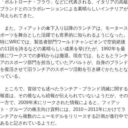
「ポルトローナ・フラウ」などに代表される、イタリアの高級
ブランドとのコラボレーションによる素晴らしいインテリアが
与えられてきた。
また、フィアットの傘下入り以降のランチアは、モータース
ポーツを舞台とした活躍でも世界的に知られるようになった。
特にWRCでは、製造者部門ワールドチャンピオンで空前絶後
の11回を誇るなどの素晴らしい成果を挙げたが、1992年を最
後にワークスでの参戦からは撤退。現在では、もともとランチ
アのスポーツ部門を担当していたアバルトが、自身のブランド
を復活させて旧ランチアのスポーツ活動を引き継ぐかたちとな
っている。
ところで、冒頭でも述べたランチア・ブランド消滅に関する
報道は、その後なんら続報が伝えられていないようだが、その
一方で、2009年末にリークされた情報によると、フィアッ
ト・グループの株主向け資料には、2010～2011年にかけてラ
ンチアから複数のニューモデルをリリースする計画が進行中で
あると記されているようだ。