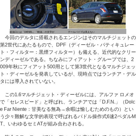
給油口には「DIESEL」「軽油」の文字が
テールパイプは見えない
今回のデルタに搭載されるエンジンはそのマルチジェットの
第2世代にあたるもので、DPF（ディーゼル・パティキュレー
ト・フィルター：黒煙フィルター）も備える、近代的なクリー
ンディーゼルである。ちなみにフィアット・グループでは、2
009年秋にフィアット500用として第3世代となるマルチジェッ
ト・ディーゼルを発表しているが、現時点ではランチア・デル
タには導入されていない。
この1.6マルチジェット・ディーゼルには、アルファ ロメオ
で「セレスピード」と呼ばれ、ランチアでは「D.F.N.」（Dolc
e Far Niente：甘美なる無為→余暇は愉しむためのもの）とい
う少々難解な文学的表現で呼ばれるパドル操作式6速2ペダルM
T、いわゆるセミATが組み合わされる。