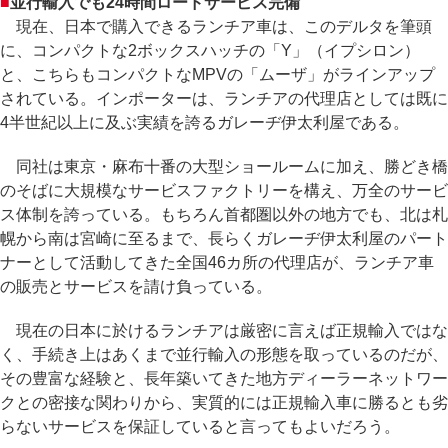
■
並行輸入でも24時間ロードサービス完備
現在、日本で購入できるランチア車は、このデルタを筆頭
に、コンパクトな2ボックスハッチの「Y」（イプシロン）
と、こちらもコンパクトなMPVの「ムーザ」がラインアップ
されている。インポーターは、ランチアの代理店としては既に
4半世紀以上に及ぶ実績を誇るガレーヂ伊太利屋である。
同社は東京・麻布十番の大型ショールームに加え、勝どき橋
のそばに大規模なサービスファクトリーを構え、万全のサービ
ス体制を誇っている。もちろん首都圏以外の地方でも、北は札
幌から南は宮崎に至るまで、長らくガレーヂ伊太利屋のパート
ナーとして活動してきた全国46カ所の代理店が、ランチア車
の販売とサービスを請け負っている。
現在の日本に於けるランチアは厳密に言えば正規輸入ではな
く、手続き上はあくまで並行輸入の形態を取っているのだが、
その豊富な経験と、長年築いてきた地方ディーラーネットワー
クとの密接な関わりから、実質的には正規輸入車に勝るとも劣
らないサービスを保証していると言ってもよいだろう。