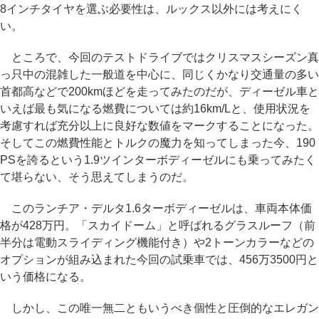
8インチタイヤを選ぶ必要性は、ルックス以外には考えにく
い。
ところで、今回のテストドライブではクリスマスシーズン真
っ只中の混雑した一般道を中心に、同じくかなり交通量の多い
首都高などで200kmほどを走ってみたのだが、ディーゼル車と
いえば最も気になる燃費については約16km/Lと、使用状況を
考慮すれば充分以上に良好な数値をマークすることになった。
そしてこの燃費性能とトルクの魔力を知ってしまった今、190
PSを誇るという1.9ツインターボディーゼルにも乗ってみたく
て堪らない、そう思えてしまうのだ。
このランチア・デルタ1.6ターボディーゼルは、車両本体価
格が428万円。「スカイドーム」と呼ばれるグラスルーフ（前
半分は電動スライディング機能付き）や2トーンカラーなどの
オプションが組み込まれた今回の試乗車では、456万3500円と
いう価格になる。
しかし、この唯一無二ともいうべき個性と圧倒的なエレガン