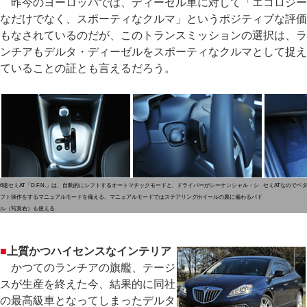
昨今のヨーロッパでは、ディーゼル車に対して「エコロジー
なだけでなく、スポーティなクルマ」というポジティブな評価
もなされているのだが、このトランスミッションの選択は、ラ
ンチアもデルタ・ディーゼルをスポーティなクルマとして捉え
ていることの証とも言えるだろう。
6速セミAT「D.F.N.」は、自動的にシフトするオートマチックモードと、ドライバーがシーケンシャル・シ
セミATなのでペ
フト操作をするマニュアルモードを備える。マニュアルモードではステアリングホイールの裏に備わるパド
ル（写真右）も使える
■
上質かつハイセンスなインテリア
かつてのランチアの旗艦、テージ
スが生産を終えた今、結果的に同社
の最高級車となってしまったデルタ