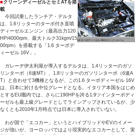
■
クリーンディーゼルとセミATを搭
載
今回試乗したランチア・デルタ
は、1.6リッターのターボ付き直噴
ディーゼルエンジン（最高出力120
HP/4000rpm、最大トルク31kgm/15
1.6 ターボディーゼル 16Vのエンジンルーム
00rpm）を搭載する「1.6 ターボデ
ィーゼル 16V」。
ガレーヂ伊太利屋が導入するデルタは、1.4リッターのガソ
リンターボ（6速MT）、1.8リッターのガソリンターボ（6速A
T）と合わせて3機種となるが、この1.6 ターボディーゼル 16V
は、日本に於ける中位グレードとなる。イタリア本国をはじめ
とするEU圏内では、さらに190HPを誇る1.9ツインターボディ
ーゼルも最上級グレードとしてラインアップされているが、少
なくとも2010年1月時点では日本に導入されていない。
わが国で「エコカー」というとハイブリッドやEVのイメー
ジが強いが、ヨーロッパではより現実的なエコカーとして、実