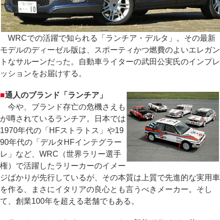
WRCでの活躍で知られる「ランチア・デルタ」。その最新
モデルのディーゼル版は、スポーティかつ燃費のよいエレガン
トなサルーンだった。自動車ライターの武田公実氏のインプレ
ッションをお届けする。
■
通人のブランド「ランチア」
今や、ブランド存亡の危機さえも
が噂されているランチア。日本では
1970年代の「HFストラトス」や19
90年代の「デルタHFインテグラー
レ」など、WRC（世界ラリー選手
権）で活躍したラリーカーのイメー
ジばかりが先行しているが、その本質は上質で先進的な実用車
を作る、まさにイタリアの良心とも言うべきメーカー。そし
て、創業100年を超える老舗でもある。