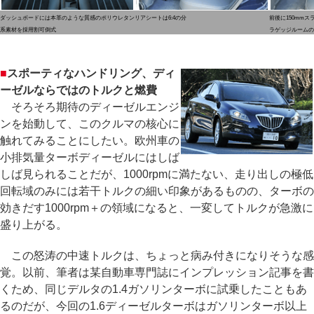
ダッシュボードには本革のような質感のポリウレタン
リアシートは6:4の分
前後に150mm
系素材を採用割可倒式
ラゲッジルームの
■
スポーティなハンドリング、ディ
ーゼルならではのトルクと燃費
そろそろ期待のディーゼルエンジ
ンを始動して、このクルマの核心に
触れてみることにしたい。欧州車の
小排気量ターボディーゼルにはしば
しば見られることだが、1000rpmに満たない、走り出しの極低
回転域のみには若干トルクの細い印象があるものの、ターボの
効きだす1000rpm＋の領域になると、一変してトルクが急激に
盛り上がる。
この怒涛の中速トルクは、ちょっと病み付きになりそうな感
覚。以前、筆者は某自動車専門誌にインプレッション記事を書
くため、同じデルタの1.4ガソリンターボに試乗したこともあ
るのだが、今回の1.6ディーゼルターボはガソリンターボ以上