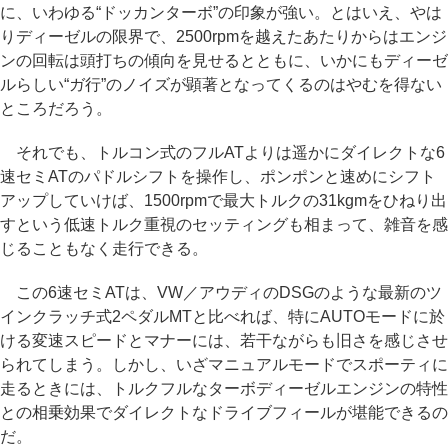
に、いわゆる“ドッカンターボ”の印象が強い。とはいえ、やは
りディーゼルの限界で、2500rpmを越えたあたりからはエンジ
ンの回転は頭打ちの傾向を見せるとともに、いかにもディーゼ
ルらしい“ガ行”のノイズが顕著となってくるのはやむを得ない
ところだろう。
それでも、トルコン式のフルATよりは遥かにダイレクトな6
速セミATのパドルシフトを操作し、ポンポンと速めにシフト
アップしていけば、1500rpmで最大トルクの31kgmをひねり出
すという低速トルク重視のセッティングも相まって、雑音を感
じることもなく走行できる。
この6速セミATは、VW／アウディのDSGのような最新のツ
インクラッチ式2ペダルMTと比べれば、特にAUTOモードに於
ける変速スピードとマナーには、若干ながらも旧さを感じさせ
られてしまう。しかし、いざマニュアルモードでスポーティに
走るときには、トルクフルなターボディーゼルエンジンの特性
との相乗効果でダイレクトなドライブフィールが堪能できるの
だ。