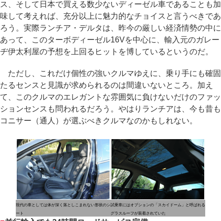
ス、そして日本で買える数少ないディーゼル車であることも加
味して考えれば、充分以上に魅力的なチョイスと言うべきであ
ろう。実際ランチア・デルタは、昨今の厳しい経済情勢の中に
あって、このターボディーゼル16Vを中心に、輸入元のガレー
ヂ伊太利屋の予想を上回るヒットを博しているというのだ。
ただし、これだけ個性の強いクルマゆえに、乗り手にも確固
たるセンスと見識が求められるのは間違いないところ。加え
て、このクルマのエレガントな雰囲気に負けないだけのファッ
ションセンスも問われるだろう。やはりランチアは、今も昔も
コニサー（通人）が選ぶべきクルマなのかもしれない。
現代の車としては体が深く落としこまれない形状のシ
試乗車にはオプションの「スカイドーム」と呼ばれる
ート
グラスルーフが装着されていた