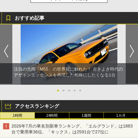
おすすめ記事
注目の光岡「M55」の世界観に触れた！ 古きよき時代の
デザインエッセンスを再現した相棒にしたくなる1台
●
●
●
●
●
アクセスランキング
1時間
24時間
1週間
1カ月
2026年7月の車名別新車ランキング、「エルグランド」は1883
台で乗用車36位、「キックス」は2591台で27位に