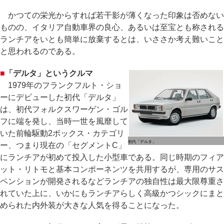
かつての栄光からすれば若干影が薄くなった印象は否めない
ものの、イタリア自動車界の良心、あるいは至宝とも称される
ランチアをいとも簡単に放棄するとは、いささか考え難いこと
と思われるのである。
■
「デルタ」というクルマ
1979年のフランクフルト・ショ
ーにデビューした初代「デルタ」
は、初代フォルクスワーゲン・ゴル
フに端を発し、当時一世を風靡して
いた前輪駆動2ボックス・カテゴリ
初代「デルタ」
ー、つまり現在の「セグメントC」
にランチアが初めて投入した小型車である。同じ時期のフィア
ット・リトモと基本コンポーネンツを共用するが、専用のサス
ペンションが開発されるなどランチアの独自性は最大限尊重さ
れていた上に、いかにもランチアらしく高級かつシックにまと
められた内外装が大きな人気を得ることになった。