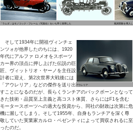
「ラムダ」はモノコック・フレーム（写真右）をいち早く採用した
風洞実験を導入し
そして1934年に開祖ヴィンチェ
ンツォが他界したのちには、1920
年代にアルファ ロメオをスポーツ
カー界の頂点に押し上げた伝説の巨
匠、ヴィットリオ・ヤーノを主任設
計者に迎え、第2次世界大戦後には
「アウレリア」などの傑作を送り出
アウレリア
すことになるのだが、長らくランチアのバックボーンとなって
きた技術・品質至上主義と高コスト体質、さらにはF1を含む
モータースポーツへの過大な投資から、同社の財政は次第に危
機に瀕してしまう。そして1955年、自身もランチアを深く尊
敬していた実業家カルロ・ペゼンティによって買収されるに至
ったのだ。