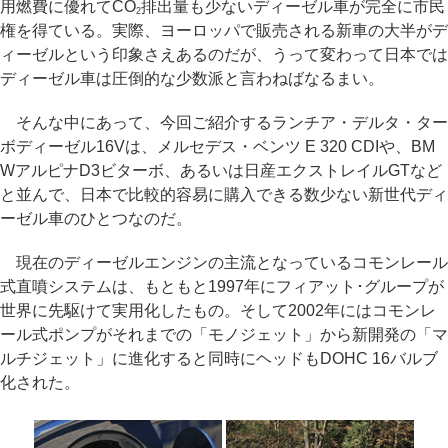
用燃費に優れてCO
排出量も少ないディーゼル車が完全に市民
2
権を得ている。実際、ヨーロッパで販売される新車の大半がデ
ィーゼルという印象さえあるのだが、うって変わって日本では
ディーゼル車は圧倒的な少数派と言わねばなるまい。
そんな中にあって、今回ご紹介するランチア・デルタ・ター
ボディーゼル16Vは、メルセデス・ベンツ E 320 CDIや、BM
WアルピナD3ビターボ、あるいは日産エクストレイルGTなど
と並んで、日本で比較的容易に購入できる数少ない新世代ディ
ーゼル車のひとつなのだ。
現在のディーゼルエンジンの主流となっているコモンレール
式直噴システムは、もともと1997年にフィアット･グループが
世界に先駆けて実用化したもの。そして2002年にはコモンレ
ール式ポンプがそれまでの「モノジェット」から新開発の「マ
ルチジェット」に進化すると同時にヘッドもDOHC 16バルブ
化された。