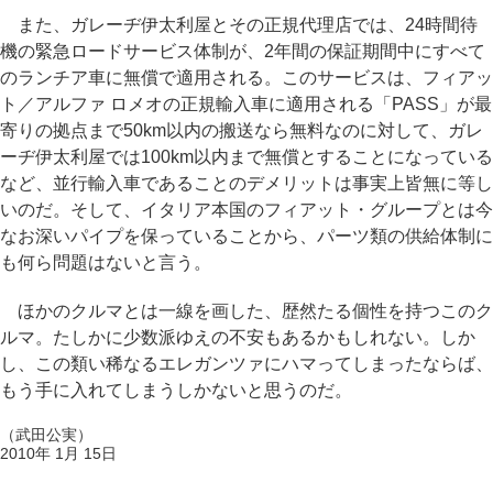
また、ガレーヂ伊太利屋とその正規代理店では、24時間待
機の緊急ロードサービス体制が、2年間の保証期間中にすべて
のランチア車に無償で適用される。このサービスは、フィアッ
ト／アルファ ロメオの正規輸入車に適用される「PASS」が最
寄りの拠点まで50km以内の搬送なら無料なのに対して、ガレ
ーヂ伊太利屋では100km以内まで無償とすることになっている
など、並行輸入車であることのデメリットは事実上皆無に等し
いのだ。そして、イタリア本国のフィアット・グループとは今
なお深いパイプを保っていることから、パーツ類の供給体制に
も何ら問題はないと言う。
ほかのクルマとは一線を画した、歴然たる個性を持つこのク
ルマ。たしかに少数派ゆえの不安もあるかもしれない。しか
し、この類い稀なるエレガンツァにハマってしまったならば、
もう手に入れてしまうしかないと思うのだ。
（武田公実）
2010年 1月 15日