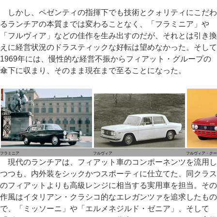
しかし、ペゼンティの指揮下でも技術とクォリティにこだわ
るランチアの本質までは変わることなく、「フラミニア」や
「フルヴィア」などの佳作を生み出すのだが、それとは引き換
えに経営状況のドラスティックな好転は望めなかった。そして
1969年には、慢性的な経営不振からフィアット・グループの
傘下に収まり、そのまま現在まで至ることになった。
フラミニア
フルヴィア
フルヴィア・クー
現代のランチアは、フィアット車のコンポーネンツを流用し
つつも、内外装をシックかつスポーティに仕立てた、同クラス
のフィアットよりも高級レンジに相当する実用車を担当。その
作風はイタリアン・クラシコ的なエレガンツァを追求したもの
で、「ミッソーニ」や「エルメネジルド・ゼニア」、そして