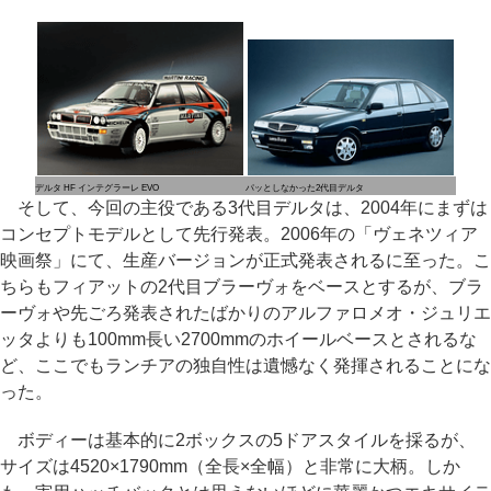
デルタ HF インテグラーレ EVO
パッとしなかった2代目デルタ
そして、今回の主役である3代目デルタは、2004年にまずは
コンセプトモデルとして先行発表。2006年の「ヴェネツィア
映画祭」にて、生産バージョンが正式発表されるに至った。こ
ちらもフィアットの2代目ブラーヴォをベースとするが、ブラ
ーヴォや先ごろ発表されたばかりのアルファロメオ・ジュリエ
ッタよりも100mm長い2700mmのホイールベースとされるな
ど、ここでもランチアの独自性は遺憾なく発揮されることにな
った。
ボディーは基本的に2ボックスの5ドアスタイルを採るが、
サイズは4520×1790mm（全長×全幅）と非常に大柄。しか