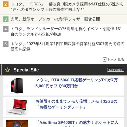
トヨタ、「GR86」一部改良 3眼カメラ採用やMT仕様の5速から
4速へのダウンシフト時の操作性向上など
光岡、新型オープンカーの第3弾ティザー画像公開
トヨタ、ランドクルーザーの75周年を祝うイベントを開催 161
台のランクルと425名が参加
ホンダ、2027年3月期第1四半期決算の営業利益5307億円で過去
最高を記録
もっと見る
Special Site
マウス、RTX 5060 Ti搭載ゲーミングPCが7万
5,000円オフで30万円台！
お値段そのままでメモリ倍増！メモリ32GBの
「お得なゲーミングノート」
「A&ultima SP4000T」の魅力！ポケットに入