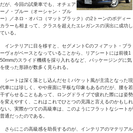
だが、今回の試乗車でも、オチェア
ーノ・ブルー（オーシャン・ブル
ー）／ネロ・オパコ（マットブラック）の2トーンのボディー
カラーも相まって、クラスを超えたエレガンスの演出に成功し
ている。
インテリアに目を移すと、セグメントCのフィアット・ブラ
ーヴォがベースとなっていることから、リアシートには前後1
50mmのスライド機構を採り入れるなど、パッケージングに気
を使った形跡が数多く見られる。
シートは深く落とし込んだセミバケット風が主流となった現
代車には珍しく、やや座面に平板な印象もあるのだが、腰を若
干ずらせることもあって、ロングドライブで疲れた際には姿勢
を変えやすく、これはこれでひとつの見識と言えるのかもしれ
ない。実際かつての高級車は、このようにフラットなシートが
普通だったのである。
さらにこの高級感を助長するのが、インテリアのマテリアル