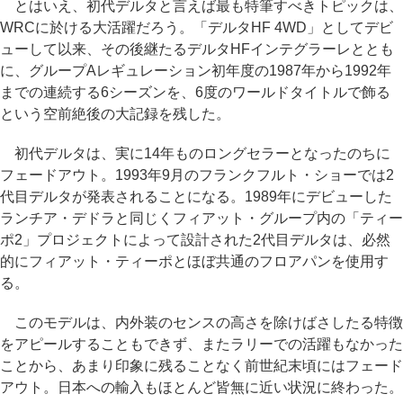
とはいえ、初代デルタと言えば最も特筆すべきトピックは、
WRCに於ける大活躍だろう。「デルタHF 4WD」としてデビ
ューして以来、その後継たるデルタHFインテグラーレととも
に、グループAレギュレーション初年度の1987年から1992年
までの連続する6シーズンを、6度のワールドタイトルで飾る
という空前絶後の大記録を残した。
初代デルタは、実に14年ものロングセラーとなったのちに
フェードアウト。1993年9月のフランクフルト・ショーでは2
代目デルタが発表されることになる。1989年にデビューした
ランチア・デドラと同じくフィアット・グループ内の「ティー
ポ2」プロジェクトによって設計された2代目デルタは、必然
的にフィアット・ティーポとほぼ共通のフロアパンを使用す
る。
このモデルは、内外装のセンスの高さを除けばさしたる特徴
をアピールすることもできず、またラリーでの活躍もなかった
ことから、あまり印象に残ることなく前世紀末頃にはフェード
アウト。日本への輸入もほとんど皆無に近い状況に終わった。