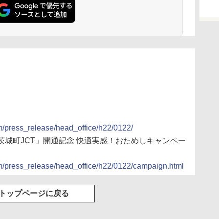
m/press_release/head_office/h22/0122/
茨城町JCT」開通記念 快適実感！おためしキャンペー
om/press_release/head_office/h22/0122/campaign.html
トップページに戻る