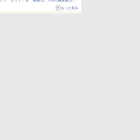
ブラーセット」を一般販売。7月の抽選販売の
当選無効分
もっと見る