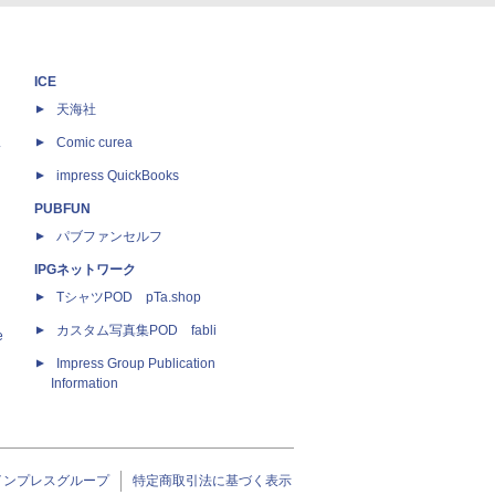
ICE
天海社
ス
Comic curea
impress QuickBooks
PUBFUN
パブファンセルフ
IPGネットワーク
TシャツPOD pTa.shop
カスタム写真集POD fabli
e
Impress Group Publication
Information
インプレスグループ
特定商取引法に基づく表示