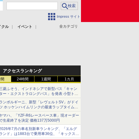
Impress サイト
全カテゴリ
イクル
イベント
アクセスランキング
時間
24時間
1週間
1カ月
三菱ふそう、インドネシアで新型バス「キャン
ター・エクストラロングバス」を発表 小型トラ
ックベースの観光・旅客輸送向けバス
ランボルギーニ、新型「レヴェルトSV」がドイ
ツ ホッケンハイムリンクの最速ラップタイムを
記録
ヤマハ、「YZF-R6レースベース車」現オーダー
で生産終了を決定 価格137万5000円
2026年7月の車名別新車ランキング、「エルグ
ランド」は1883台で乗用車36位、「キックス」
は2591台で27位に