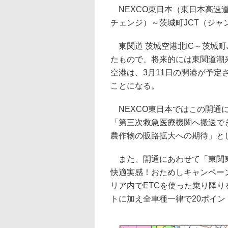
NEXCO東日本（東日本高速道
チェンジ）～茨城町JCT（ジャ
東関道 茨城空港北IC～茨城町
たもので、将来的には東関道潮来
空港は、3月11日の開港が予
ことになる。
NEXCO東日本ではこの開通
「第三次救急医療機関へ搬送で
農作物の販路拡大への期待」と
また、開通にあわせて「東関東
快適実感！おためしキャンペーン
リア内でETCを使った乗り降り
トに加え全車種一律で20ポイン