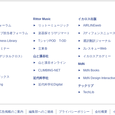
Rittor Music
イカロス出版
dフォーラム
リットーミュージック
AIRLINEweb
ップ担当者フォーラム
楽器探そう!デジマート
Jディフェンスニュー
ness Library
TシャツPOD T-OD
通訳翻訳ジャーナル
セミナー
立東舎
JレスキューWeb
 X（デジタルクロス）
山と溪谷社
イカロスアカデミー
山と溪谷オンライン
MdN
CLIMBING-NET
MdN Books
ブックス
近代科学社
MdN Design Interactiv
ing
近代科学社Digital
テックリブ
TechLib
広告掲載のご案内
編集部へのご連絡
プライバシーポリシー
会社概要