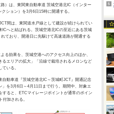
路）は、東関東自動車道 茨城空港北IC（インター
ンクション）を3月6日15時に開通する。
JCT間は、東関道水戸線として建設が続けられてい
ICへと結ばれる。茨城空港北ICの至近にある茨城
定されており、開港日に先駆けて高速道路が開通する
による効果を、茨城空港へのアクセス向上のほか、
きるエリアの拡大」「沿線で栽培されるメロンなど
している。
自動車道『茨城空港北IC～茨城町JCT』開通記念
」を3月6日～4月11日まで行う。期間中、対象エ
をすると、ETCマイレージポイントが通常のポイン
ト付加される。