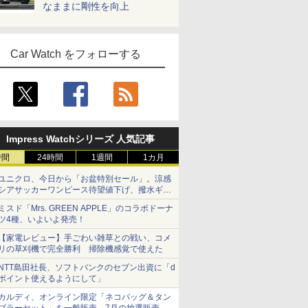
なままに剛性を向上
Car Watch をフォローする
Impress Watchシリーズ 人気記事
時間
24時間
1週間
1カ月
ユニクロ、今日から「お盆特別セール」。涼感
シアサッカーワンピース待望値下げ、撥水ギア
ショーツは1990円に
ミスド「Mrs. GREEN APPLE」のコラボドーナ
ツ4種、いよいよ発売！
【家電レビュー】手ごわい雑草との戦い、コメ
リの草刈機で完全勝利 掃除機感覚で使えた
NTT島田社長、ソフトバンクのセブン出資に「d
ポイント使えるようにして」
カルディ、オンライン限定「ネコバッグ＆タン