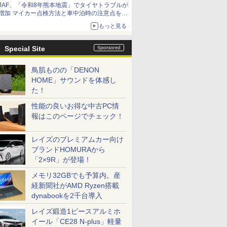
JAF、「令和8年熊本地震」でタイヤトラブルが
増加 マイカー点検方法と車中泊時の注意点を呼
びかけ
もっと見る
Special Site
鳥肌ものの「DENON
HOME」サウンドを体感し
た！
性能の良いお得な中古PC情
報はこのページでチェック！
レイズのプレミアムカー向け
ブランドHOMURAから
「2×9R」が登場！
メモリ32GBでも予算内。産
経新聞社がAMD Ryzen搭載
dynabookを2千台導入
レイズ鍛造1ピースアルミホ
イール「CE28 N-plus」軽量