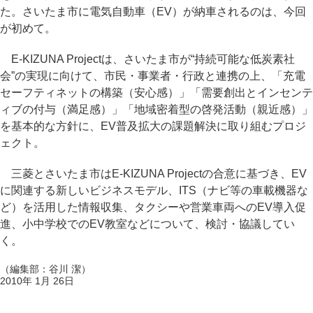
た。さいたま市に電気自動車（EV）が納車されるのは、今回
が初めて。
E-KIZUNA Projectは、さいたま市が“持続可能な低炭素社
会”の実現に向けて、市民・事業者・行政と連携の上、「充電
セーフティネットの構築（安心感）」「需要創出とインセンテ
ィブの付与（満足感）」「地域密着型の啓発活動（親近感）」
を基本的な方針に、EV普及拡大の課題解決に取り組むプロジ
ェクト。
三菱とさいたま市はE-KIZUNA Projectの合意に基づき、EV
に関連する新しいビジネスモデル、ITS（ナビ等の車載機器な
ど）を活用した情報収集、タクシーや営業車両へのEV導入促
進、小中学校でのEV教室などについて、検討・協議してい
く。
（編集部：谷川 潔）
2010年 1月 26日