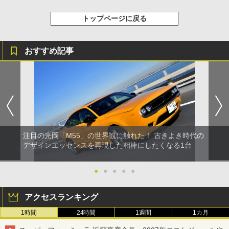
トップページに戻る
おすすめ記事
注目の光岡「M55」の世界観に触れた！ 古きよき時代の
デザインエッセンスを再現した相棒にしたくなる1台
●
●
●
●
●
アクセスランキング
1時間
24時間
1週間
1カ月