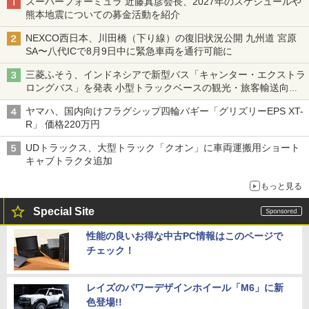
スーパーフォーミュラ 近藤真彦会長、2027年のスケジュールや
熊本地震についての募金活動を紹介
NEXCO西日本、川田橋（下り線）の復旧状況公開 九州道 宮原
SA〜八代ICで8月9日中に緊急車両を通行可能に
三菱ふそう、インドネシアで新型バス「キャンター・エクストラ
ロングバス」を発表 小型トラックベースの観光・旅客輸送向け
バス
ヤマハ、国内向けフラグシップ四輪バギー「グリズリーEPS XT-
R」 価格220万円
UDトラックス、大型トラック「クオン」に車両運搬用ショート
キャブトラクタ追加
もっと見る
Special Site
性能の良いお得な中古PC情報はこのページで
チェック！
レイズのパワーデザインホイール「M6」に新
色登場!!