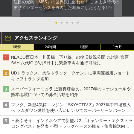
注目の光岡「M55」の世界観に触れた！ 古きよき時代の
デザインエッセンスを再現した相棒にしたくなる1台
●
●
●
●
●
アクセスランキング
1時間
24時間
1週間
1カ月
NEXCO西日本、川田橋（下り線）の復旧状況公開 九州道 宮原
SA〜八代ICで8月9日中に緊急車両を通行可能に
UDトラックス、大型トラック「クオン」に車両運搬用ショート
キャブトラクタ追加
スーパーフォーミュラ 近藤真彦会長、2027年のスケジュールや
熊本地震についての募金活動を紹介
マツダ、新型4気筒エンジン「SKYACTIV-Z」2027年中市場投入
へ ラムダワン燃焼を使い広いレンジでスーパーリーンバーン燃
焼を実現
三菱ふそう、インドネシアで新型バス「キャンター・エクストラ
ロングバス」を発表 小型トラックベースの観光・旅客輸送向け
バス