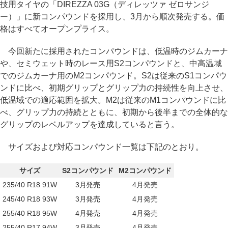
技用タイヤの「DIREZZA 03G（ディレッツァ ゼロサンジ
ー）」に新コンパウンドを採用し、3月から順次発売する。価
格はすべてオープンプライス。
今回新たに採用されたコンパウンドは、低温時のジムカーナ
や、セミウェット時のレース用S2コンパウンドと、中高温域
でのジムカーナ用のM2コンパウンド。S2は従来のS1コンパウ
ンドに比べ、初期グリップとグリップ力の持続性を向上させ、
低温域での適応範囲を拡大。M2は従来のM1コンパウンドに比
べ、グリップ力の持続とともに、初期から後半までの全体的な
グリップのレベルアップを達成していると言う。
サイズおよび対応コンパウンド一覧は下記のとおり。
サイズ
S2コンパウンド
M2コンパウンド
235/40 R18 91W
3月発売
4月発売
245/40 R18 93W
3月発売
4月発売
255/40 R18 95W
4月発売
4月発売
255/40 R17 94W
3月発売
4月発売