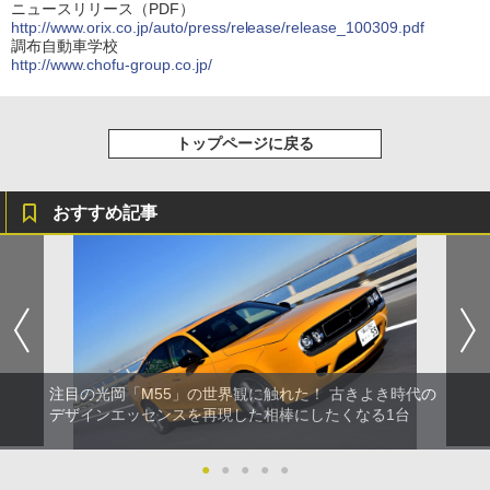
ニュースリリース（PDF）
http://www.orix.co.jp/auto/press/release/release_100309.pdf
調布自動車学校
http://www.chofu-group.co.jp/
トップページに戻る
おすすめ記事
注目の光岡「M55」の世界観に触れた！ 古きよき時代の
デザインエッセンスを再現した相棒にしたくなる1台
●
●
●
●
●