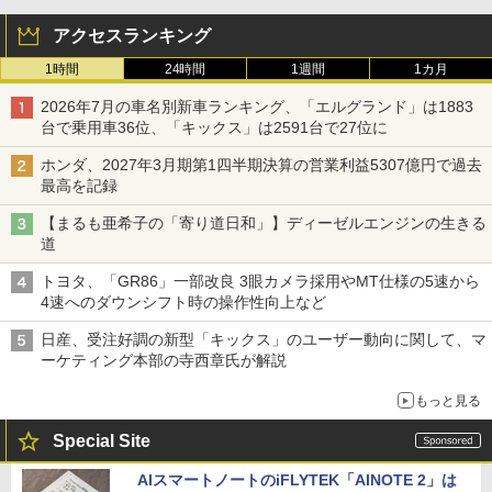
アクセスランキング
1時間
24時間
1週間
1カ月
2026年7月の車名別新車ランキング、「エルグランド」は1883
台で乗用車36位、「キックス」は2591台で27位に
ホンダ、2027年3月期第1四半期決算の営業利益5307億円で過去
最高を記録
【まるも亜希子の「寄り道日和」】ディーゼルエンジンの生きる
道
トヨタ、「GR86」一部改良 3眼カメラ採用やMT仕様の5速から
4速へのダウンシフト時の操作性向上など
日産、受注好調の新型「キックス」のユーザー動向に関して、マ
ーケティング本部の寺西章氏が解説
もっと見る
Special Site
AIスマートノートのiFLYTEK「AINOTE 2」は