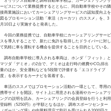
オリックス自動車と調布自動車学校は、カーシェアリングサ
ービスについて業務提携するとともに、同自動車学校やその隣
接商業施設においてカーシェアリングサービスの認知度向上を
図るプロモーション活動「車活（カーカツ）のススメ」を、3
月10日より実施すると発表した。
今回の業務提携では、自動車学校にカーシェアリングサービ
スを導入することで、新たに免許を取得したドライバーに対し
て気軽に車を運転する機会を提供することを目的としている。
調布自動車学校に導入される車両は、ホンダ「フィット」と
マツダ「デミオ」の2台で、デミオは走行時の燃費やCO
排出
2
量のほか、安全運転などを5段階で評価する「エコドライブ
度」を表示するカーナビを装着する。
車活のススメではプロモーション活動の一環として、専用の
携帯サイトを開設。サイト上に用意される漫画やカーシェアリ
ングの説明を読み、カーシェアリングの会員登録を行うと利用
登録料（5250円）が半額となるほか、調布スポーツセンター
（ボーリング場）や中華料理店で割引を受けられる2000円ク