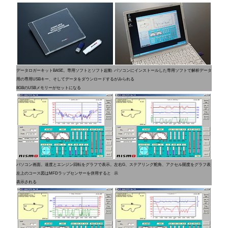
データロガーキットBASE。専用ソフトとソフト起動
パソコンにインストールした専用ソフトで解析データ
用の専用USBキー、そしてデータをダウンロードする
がみられる
8GBのUSBメモリーがセットになる
パソコン画面。速度とエンジン回転をグラフで表示。
左右G、ステアリング舵角、アクセル開度をグラフ表
左上のコース図はMFDラップセンサーを併用すると
示
表示される