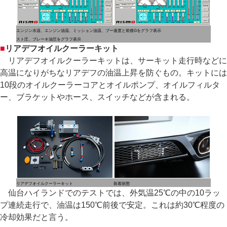
エンジン水温、エンジン油温、ミッション油温、ブー
速度と前後Gをグラフ表示
スト圧、ブレーキ油圧をグラフ表示
■
リアデフオイルクーラーキット
リアデフオイルクーラーキットは、サーキット走行時などに
高温になりがちなリアデフの油温上昇を防ぐもの。キットには
10段のオイルクーラーコアとオイルポンプ、オイルフィルタ
ー、ブラケットやホース、スイッチなどが含まれる。
リアデフオイルクーラーキット
装着状態
仙台ハイランドでのテストでは、外気温25℃の中の10ラッ
プ連続走行で、油温は150℃前後で安定。これは約30℃程度の
冷却効果だと言う。