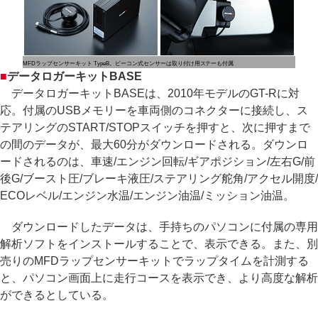
MFDラップセンサーキット TypeB。ビーコン式センサーは取り付け用ステーも付属
■
データロガーキットBASE
データロガーキットBASEは、2010年モデルのGT-Rに対
応。付属のUSBメモリーを車両側のコネクターに接続し、ス
テアリングのSTART/STOPスイッチを押すと、次に押すまで
の間のデータが、最大60分がダウンロードされる。ダウンロ
ードされるのは、車速/エンジン回転/ギアポジション/左右G/前
後G/ブースト圧/ブレーキ液圧/ステアリング舵角/アクセル開度/
ECOレベル/エンジン水温/エンジン油温/ミッション油温。
ダウンロードしたデータは、手持ちのパソコンに付属の専用
解析ソフトをインストールすることで、表示できる。また、別
売りのMFDラップセンサーキットでラップタイムを計測する
と、パソコン画面上に走行コースを表示でき、より高度な解析
ができるとしている。