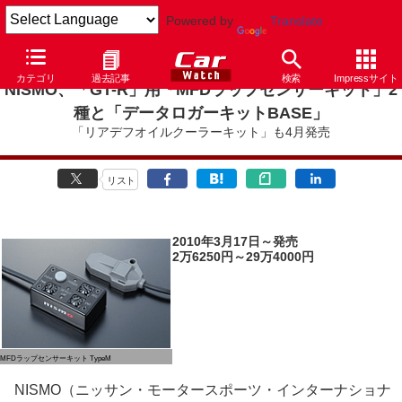
Powered by
Translate
カテゴリ
過去記事
検索
Impressサイト
NISMO、「GT-R」用「MFDラップセンサーキット」2
種と「データロガーキットBASE」
「リアデフオイルクーラーキット」も4月発売
リスト
2010年3月17日～発売
2万6250円～29万4000円
MFDラップセンサーキット TypeM
NISMO（ニッサン・モータースポーツ・インターナショナ