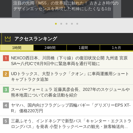
注目の光岡「M55」の世界観に触れた！ 古きよき時代の
デザインエッセンスを再現した相棒にしたくなる1台
●
●
●
●
●
アクセスランキング
1時間
24時間
1週間
1カ月
NEXCO西日本、川田橋（下り線）の復旧状況公開 九州道 宮原
SA〜八代ICで8月9日中に緊急車両を通行可能に
UDトラックス、大型トラック「クオン」に車両運搬用ショート
キャブトラクタ追加
スーパーフォーミュラ 近藤真彦会長、2027年のスケジュールや
熊本地震についての募金活動を紹介
ヤマハ、国内向けフラグシップ四輪バギー「グリズリーEPS XT-
R」 価格220万円
三菱ふそう、インドネシアで新型バス「キャンター・エクストラ
ロングバス」を発表 小型トラックベースの観光・旅客輸送向け
バス