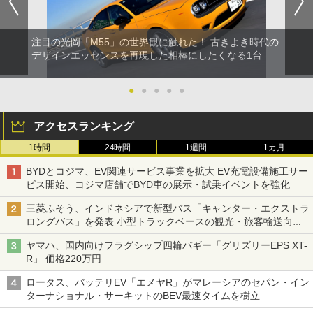
注目の光岡「M55」の世界観に触れた！ 古きよき時代の
デザインエッセンスを再現した相棒にしたくなる1台
●
●
●
●
●
アクセスランキング
1時間
24時間
1週間
1カ月
BYDとコジマ、EV関連サービス事業を拡大 EV充電設備施工サー
ビス開始、コジマ店舗でBYD車の展示・試乗イベントを強化
三菱ふそう、インドネシアで新型バス「キャンター・エクストラ
ロングバス」を発表 小型トラックベースの観光・旅客輸送向け
バス
ヤマハ、国内向けフラグシップ四輪バギー「グリズリーEPS XT-
R」 価格220万円
ロータス、バッテリEV「エメヤR」がマレーシアのセパン・イン
ターナショナル・サーキットのBEV最速タイムを樹立