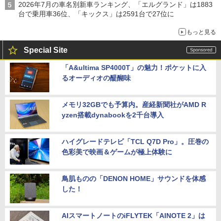
2026年7月の車名別新車ランキング、「エルグランド」は1883
台で乗用車36位、「キックス」は2591台で27位に
もっと見る
Special Site
「A&ultima SP4000T」の魅力！ポケットに入
るオーディオの醍醐味
メモリ32GBでも予算内。産経新聞社がAMD R
yzen搭載dynabookを2千台導入
ハイグレードテレビ「TCL Q7D Pro」。圧巻の
色彩美で映画＆ゲームが極上体験に
鳥肌ものの「DENON HOME」サウンドを体感
した！
AIスマートノートのiFLYTEK「AINOTE 2」は