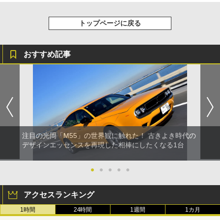
トップページに戻る
おすすめ記事
注目の光岡「M55」の世界観に触れた！ 古きよき時代の
デザインエッセンスを再現した相棒にしたくなる1台
●
●
●
●
●
アクセスランキング
1時間
24時間
1週間
1カ月