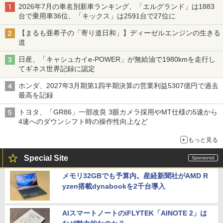
2026年7月の車名別新車ランキング、「エルグランド」は1883
台で乗用車36位、「キックス」は2591台で27位に
【まるも亜希子の「寄り道日和」】ディーゼルエンジンの生きる
道
日産、「キャシュカイe-POWER」が無給油で1980kmを走行し
てギネス世界記録に認定
ホンダ、2027年3月期第1四半期決算の営業利益5307億円で過去
最高を記録
トヨタ、「GR86」一部改良 3眼カメラ採用やMT仕様の5速から
4速へのダウンシフト時の操作性向上など
もっと見る
Special Site
メモリ32GBでも予算内。産経新聞社がAMD R
yzen搭載dynabookを2千台導入
AIスマートノートのiFLYTEK「AINOTE 2」は