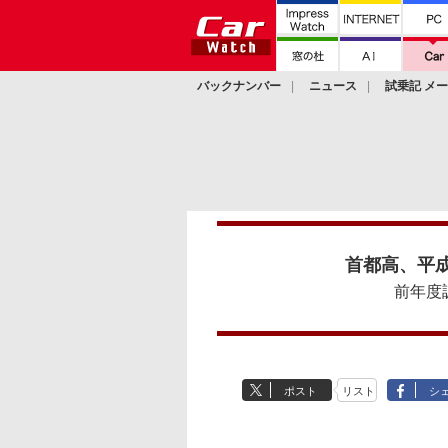
バックナンバー
ニュース
試乗記 メ
カスタム
首都高、平
前年度
ポスト
リスト
シ