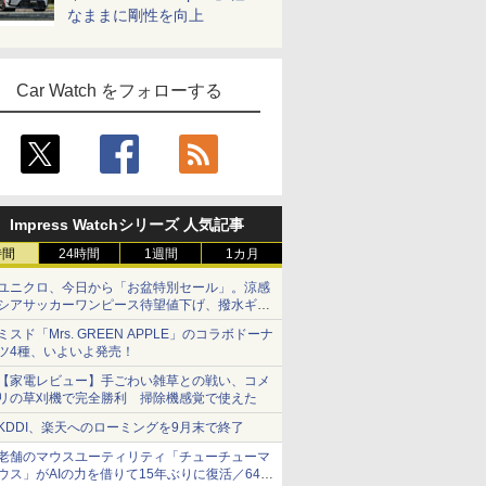
なままに剛性を向上
Car Watch をフォローする
Impress Watchシリーズ 人気記事
時間
24時間
1週間
1カ月
ユニクロ、今日から「お盆特別セール」。涼感
シアサッカーワンピース待望値下げ、撥水ギア
ショーツは1990円に
ミスド「Mrs. GREEN APPLE」のコラボドーナ
ツ4種、いよいよ発売！
【家電レビュー】手ごわい雑草との戦い、コメ
リの草刈機で完全勝利 掃除機感覚で使えた
KDDI、楽天へのローミングを9月末で終了
老舗のマウスユーティリティ「チューチューマ
ウス」がAIの力を借りて15年ぶりに復活／64bit