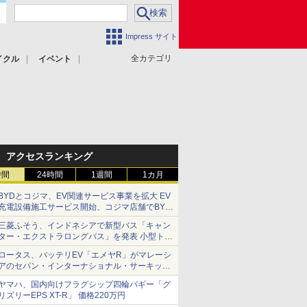
Impress サイト
全カテゴリ
イクル
イベント
アクセスランキング
時間
24時間
1週間
1カ月
BYDとコジマ、EV関連サービス事業を拡大 EV
充電設備施工サービス開始、コジマ店舗でBYD
車の展示・試乗イベントを強化
三菱ふそう、インドネシアで新型バス「キャン
ター・エクストラロングバス」を発表 小型トラ
ックベースの観光・旅客輸送向けバス
ロータス、バッテリEV「エメヤR」がマレーシ
アのセパン・インターナショナル・サーキット
のBEV最速タイムを樹立
ヤマハ、国内向けフラグシップ四輪バギー「グ
リズリーEPS XT-R」 価格220万円