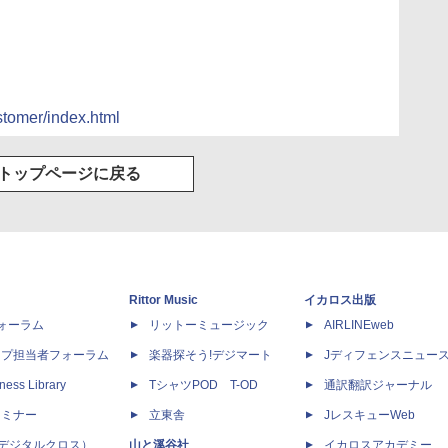
stomer/index.html
トップページに戻る
Rittor Music
イカロス出版
dフォーラム
リットーミュージック
AIRLINEweb
ップ担当者フォーラム
楽器探そう!デジマート
Jディフェンスニュー
ness Library
TシャツPOD T-OD
通訳翻訳ジャーナル
セミナー
立東舎
JレスキューWeb
 X（デジタルクロス）
山と溪谷社
イカロスアカデミー