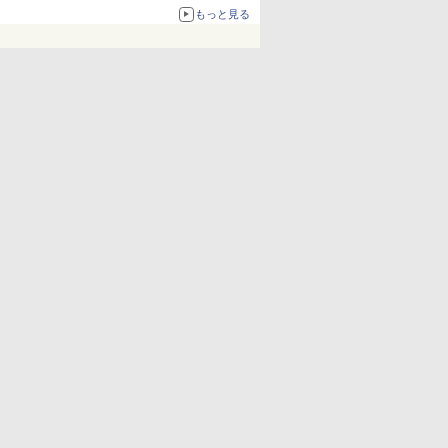
化、Windows 10/11、「Chrome」も走り回
もっと見る
る。復活記念で2026年末まで500円