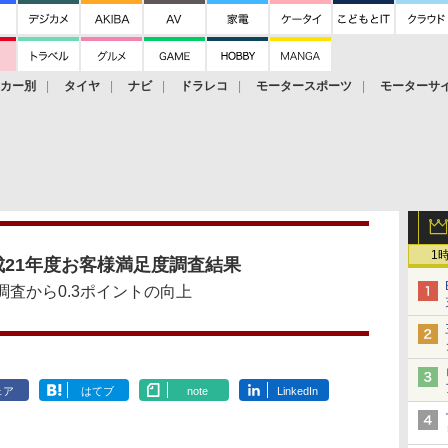
ーカー別
タイヤ
ナビ
ドラレコ
モータースポーツ
モーターサ
1
成21年度お客様満足度調査結果
調査から0.3ポイントの向上
ェア
はてブ
note
LinkedIn