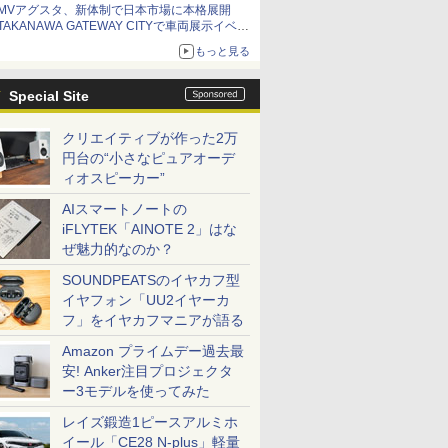
MVアグスタ、新体制で日本市場に本格展開
TAKANAWA GATEWAY CITYで車両展示イベン
ト開催
もっと見る
Special Site
クリエイティブが作った2万
円台の“小さなピュアオーデ
ィオスピーカー”
AIスマートノートの
iFLYTEK「AINOTE 2」はな
ぜ魅力的なのか？
SOUNDPEATSのイヤカフ型
イヤフォン「UU2イヤーカ
フ」をイヤカフマニアが語る
Amazon プライムデー過去最
安! Anker注目プロジェクタ
ー3モデルを使ってみた
レイズ鍛造1ピースアルミホ
イール「CE28 N-plus」軽量