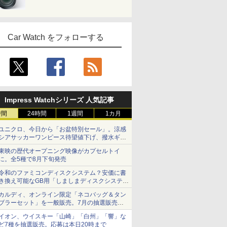
Car Watch をフォローする
Impress Watchシリーズ 人気記事
時間
24時間
1週間
1カ月
ユニクロ、今日から「お盆特別セール」。涼感
シアサッカーワンピース待望値下げ、撥水ギア
ショーツは1990円に
東映の歴代オープニング映像がカプセルトイ
に。全5種で8月下旬発売
令和のファミコンディスクシステム？安価に書
き換え可能なGB用「しましまディスクシステ
ム」
カルディ、オンライン限定「ネコバッグ＆タン
ブラーセット」を一般販売。7月の抽選販売の
当選無効分
イオン、ウイスキー「山崎」「白州」「響」な
ど7種を抽選販売。応募は本日20時まで