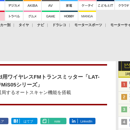
ーカー別
タイヤ
ナビ
ドラレコ
モータースポーツ
モーターサ
1
Pod用ワイヤレスFMトランスミッター「LAT-
FMiS05シリーズ」
選局するオートスキャン機能を搭載
ェア
はてブ
note
LinkedIn