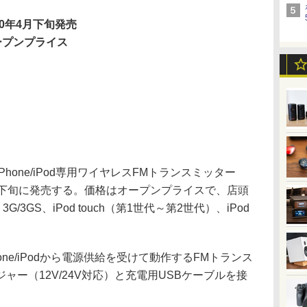
10年4月下旬発売
ープンプライス
one/iPod専用ワイヤレスFMトランスミッター
を4月下旬に発売する。価格はオープンプライスで、店頭
3G/3GS、iPod touch（第1世代～第2世代）、iPod
。
hone/iPodから電源供給を受けて動作するFMトランス
ャー（12V/24V対応）と充電用USBケーブルを接