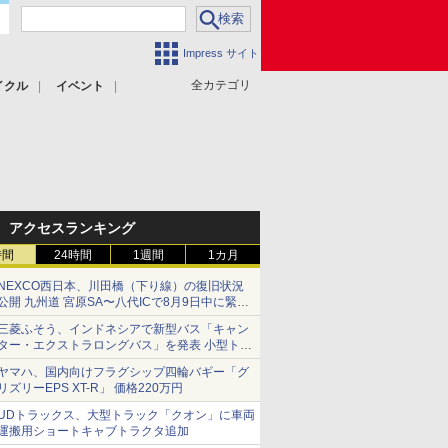
Impress サイト
全カテゴリ
イクル
イベント
アクセスランキング
時間
24時間
1週間
1カ月
NEXCO西日本、川田橋（下り線）の復旧状況
公開 九州道 宮原SA〜八代ICで8月9日中に緊急
車両を通行可能に
三菱ふそう、インドネシアで新型バス「キャン
ター・エクストラロングバス」を発表 小型トラ
ックベースの観光・旅客輸送向けバス
ヤマハ、国内向けフラグシップ四輪バギー「グ
リズリーEPS XT-R」 価格220万円
UDトラックス、大型トラック「クオン」に車両
運搬用ショートキャブトラクタ追加