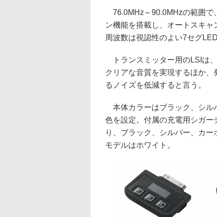
76.0MHz～90.0MHzの
ン機能を搭載し、オートスキャ
周波数は視認性のよい7セグLE
トランスミッター用のLSIは
クリアな音質を実現するほか、
るノイズを低減すると言う。
本体カラーはブラック、シルバ
色を設定。付属の充電用シガー
り、ブラック、シルバー、カー
モデルはホワイト。