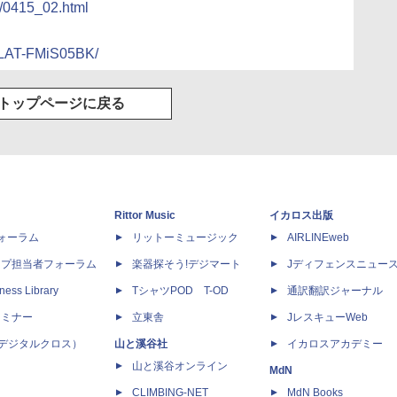
0/0415_02.html
g/gLAT-FMiS05BK/
トップページに戻る
Rittor Music
イカロス出版
dフォーラム
リットーミュージック
AIRLINEweb
ップ担当者フォーラム
楽器探そう!デジマート
Jディフェンスニュー
ness Library
TシャツPOD T-OD
通訳翻訳ジャーナル
セミナー
立東舎
JレスキューWeb
 X（デジタルクロス）
山と溪谷社
イカロスアカデミー
山と溪谷オンライン
MdN
CLIMBING-NET
MdN Books