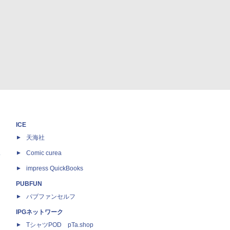
ICE
天海社
ス
Comic curea
impress QuickBooks
PUBFUN
パブファンセルフ
IPGネットワーク
TシャツPOD pTa.shop