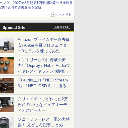
ホンダ、2027年3月期第1四半期決算の営業利益
5307億円で過去最高を記録
もっと見る
Special Site
Amazon プライムデー過去最
安! Anker注目プロジェクタ
ー3モデルを使ってみた
エントリーなのに脅威の実
力!「Osprey」Noble Audioワ
イヤレスイヤフォン4機種を
一気に聴く
iFi audio主力「NEO Stream
3」「NEO iDSD 3」に迫る
クリエイティブが作った2万
円台の“小さなピュアオーデ
ィオスピーカー”
ソニーミラーレス一眼の大特
集！ 見どころ記事まとめ