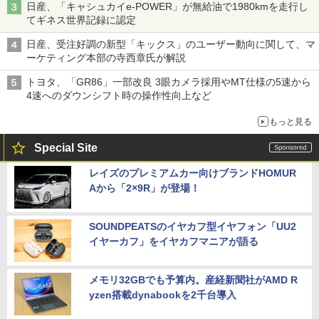
日産、「キャシュカイe-POWER」が無給油で1980kmを走行し
てギネス世界記録に認定
日産、受注好調の新型「キックス」のユーザー動向に関して、マ
ーケティング本部の寺西章氏が解説
トヨタ、「GR86」一部改良 3眼カメラ採用やMT仕様の5速から
4速へのダウンシフト時の操作性向上など
もっと見る
Special Site
レイズのプレミアムカー向けブランドHOMUR
Aから「2×9R」が登場！
SOUNDPEATSのイヤカフ型イヤフォン「UU2
イヤーカフ」をイヤカフマニアが語る
メモリ32GBでも予算内。産経新聞社がAMD R
yzen搭載dynabookを2千台導入