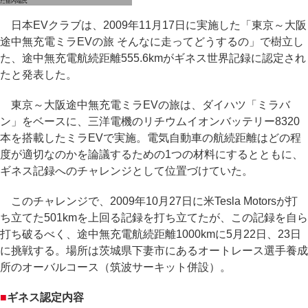
た舘内端氏
日本EVクラブは、2009年11月17日に実施した「東京～大阪
途中無充電ミラEVの旅 そんなに走ってどうするの」で樹立し
た、途中無充電航続距離555.6kmがギネス世界記録に認定され
たと発表した。
東京～大阪途中無充電ミラEVの旅は、ダイハツ「ミラバ
ン」をベースに、三洋電機のリチウムイオンバッテリー8320
本を搭載したミラEVで実施。電気自動車の航続距離はどの程
度が適切なのかを論議するための1つの材料にするとともに、
ギネス記録へのチャレンジとして位置づけていた。
このチャレンジで、2009年10月27日に米Tesla Motorsが打
ち立てた501kmを上回る記録を打ち立てたが、この記録を自ら
打ち破るべく、途中無充電航続距離1000kmに5月22日、23日
に挑戦する。場所は茨城県下妻市にあるオートレース選手養成
所のオーバルコース（筑波サーキット併設）。
■
ギネス認定内容