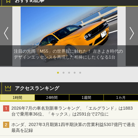
おすすめ記事
注目の光岡「M55」の世界観に触れた！ 古きよき時代の
デザインエッセンスを再現した相棒にしたくなる1台
●
●
●
●
●
アクセスランキング
1時間
24時間
1週間
1カ月
2026年7月の車名別新車ランキング、「エルグランド」は1883
台で乗用車36位、「キックス」は2591台で27位に
ホンダ、2027年3月期第1四半期決算の営業利益5307億円で過去
最高を記録