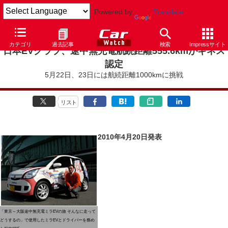
Powered by
Translate
カテゴリ
過去記事
検索
Impressサイト
日本EVクラブ、途中無充電航続距離555.6kmがギネス
認定
5月22日、23日には航続距離1000kmに挑戦
リスト
2010年4月20日発表
「東京～大阪途中無充電ミラEVの旅 そんなに走って
どうするの」で使用したミラEVとドライバーを務め