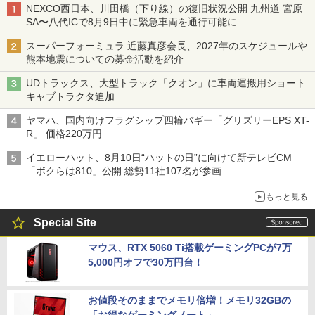
NEXCO西日本、川田橋（下り線）の復旧状況公開 九州道 宮原
SA〜八代ICで8月9日中に緊急車両を通行可能に
スーパーフォーミュラ 近藤真彦会長、2027年のスケジュールや
熊本地震についての募金活動を紹介
UDトラックス、大型トラック「クオン」に車両運搬用ショート
キャブトラクタ追加
ヤマハ、国内向けフラグシップ四輪バギー「グリズリーEPS XT-
R」 価格220万円
イエローハット、8月10日“ハットの日”に向けて新テレビCM
「ボクらは810」公開 総勢11社107名が参画
もっと見る
Special Site
マウス、RTX 5060 Ti搭載ゲーミングPCが7万
5,000円オフで30万円台！
お値段そのままでメモリ倍増！メモリ32GBの