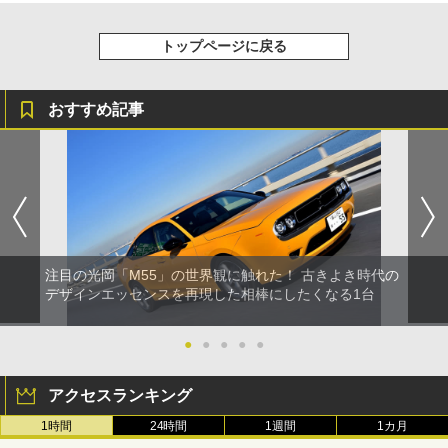
トップページに戻る
おすすめ記事
注目の光岡「M55」の世界観に触れた！ 古きよき時代の
デザインエッセンスを再現した相棒にしたくなる1台
●
●
●
●
●
アクセスランキング
1時間
24時間
1週間
1カ月