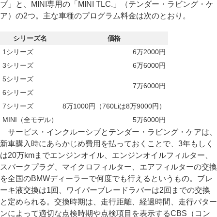
ブ」と、MINI専用の「MINI TLC.」（テンダー・ラビング・ケ
ア）の2つ。主な車種のプログラム料金は次のとおり。
シリーズ名
価格
1シリーズ
6万2000円
3シリーズ
6万6000円
5シリーズ
7万6000円
6シリーズ
7シリーズ
8万1000円（760Liは8万9000円）
MINI（全モデル）
5万6000円
サービス・インクルーシブとテンダー・ラビング・ケアは、
新車購入時にあらかじめ費用を払っておくことで、3年もしく
は20万kmまでエンジンオイル、エンジンオイルフィルター、
スパークプラグ、マイクロフィルター、エアフィルターの交換
を全国のBMWディーラーで何度でも行えるというもの。ブレ
ーキ液交換は1回、ワイパーブレードラバーは2回までの交換
と定められる。交換時期は、走行距離、経過時間、走行パター
ンによって適切な点検時期や点検項目を表示するCBS（コン