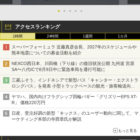
●
●
●
●
●
アクセスランキング
1時間
24時間
1週間
1カ月
スーパーフォーミュラ 近藤真彦会長、2027年のスケジュールや
熊本地震についての募金活動を紹介
NEXCO西日本、川田橋（下り線）の復旧状況公開 九州道 宮原
SA〜八代ICで8月9日中に緊急車両を通行可能に
三菱ふそう、インドネシアで新型バス「キャンター・エクストラ
ロングバス」を発表 小型トラックベースの観光・旅客輸送向け
バス
ヤマハ、国内向けフラグシップ四輪バギー「グリズリーEPS XT-
R」 価格220万円
日産、受注好調の新型「キックス」のユーザー動向に関して、マ
ーケティング本部の寺西章氏が解説
もっと見る