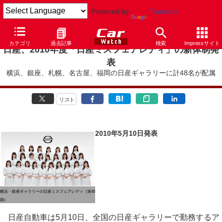
Powered by
Translate
カテゴリ
過去記事
検索
Impressサイト
日産、2010年度「日産ミスフェアレディ」の新体制発
表
横浜、銀座、札幌、名古屋、福岡の日産ギャラリーに計48名が配属
リスト
2010年5月10日発表
横浜・銀座ギャラリーの日産ミスフェアレディ（第45
期）
日産自動車は5月10日、全国の日産ギャラリーで勤務するア