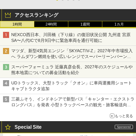
アクセスランキング
1時間
24時間
1週間
1カ月
NEXCO西日本、川田橋（下り線）の復旧状況公開 九州道 宮原
SA〜八代ICで8月9日中に緊急車両を通行可能に
マツダ、新型4気筒エンジン「SKYACTIV-Z」2027年中市場投入
へ ラムダワン燃焼を使い広いレンジでスーパーリーンバーン燃
焼を実現
スーパーフォーミュラ 近藤真彦会長、2027年のスケジュールや
熊本地震についての募金活動を紹介
UDトラックス、大型トラック「クオン」に車両運搬用ショート
キャブトラクタ追加
三菱ふそう、インドネシアで新型バス「キャンター・エクストラ
ロングバス」を発表 小型トラックベースの観光・旅客輸送向け
バス
もっと見る
Special Site