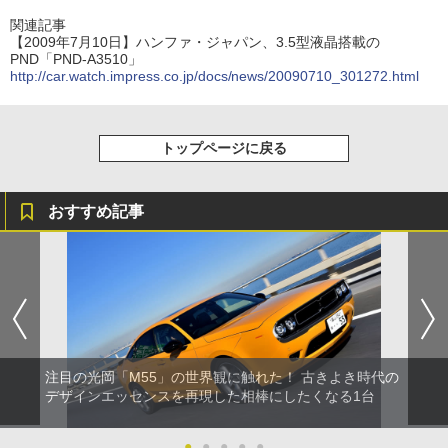
関連記事
【2009年7月10日】ハンファ・ジャパン、3.5型液晶搭載の
PND「PND-A3510」
http://car.watch.impress.co.jp/docs/news/20090710_301272.html
トップページに戻る
おすすめ記事
注目の光岡「M55」の世界観に触れた！ 古きよき時代の
デザインエッセンスを再現した相棒にしたくなる1台
●
●
●
●
●