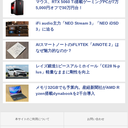
マウス、RTX 5060 Ti搭載ゲーミングPCが7万
5,000円オフで30万円台！
iFi audio主力「NEO Stream 3」「NEO iDSD
3」に迫る
AIスマートノートのiFLYTEK「AINOTE 2」は
なぜ魅力的なのか？
レイズ鍛造1ピースアルミホイール「CE28 N-p
lus」軽量なままに剛性を向上
メモリ32GBでも予算内。産経新聞社がAMD R
yzen搭載dynabookを2千台導入
本サイトのご利用について
お問い合わせ