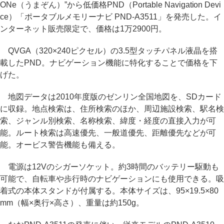
ONe（うまぞん）”から低価格PND（Portable Navigation Devi
ce）「ポータブルメモリーナビ PND-A3511」を発売した。イ
ンターネット販売限定で、価格は1万2900円。
QVGA（320×240ピクセル）の3.5型タッチパネル液晶を搭
載したPND。ナビゲーション機能に特化することで価格を下
げた。
地図データは2010年度版のゼンリン全国地図を、SDカード
に収録。地点検索は、住所検索のほか、周辺施設検索、駅名検
索、ジャンル別検索、名称検索、緯度・経度の直接入力が可
能。ルート検索は高速優先、一般道優先、距離優先などが可
能。オービス警告機能も備える。
電源は12Vのシガーソケット。約3時間のバッテリー駆動も
可能で、自転車や歩行時のナビゲーションにも使用できる。吸
着式の本体スタンドが付属する。本体サイズは、95×19.5×80
mm（幅×奥行×高さ）、重量は約150g。