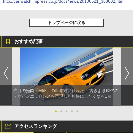
http://car.watch.impress.co.jp/docs/news/20100521_368682.html
トップページに戻る
おすすめ記事
注目の光岡「M55」の世界観に触れた！ 古きよき時代の
デザインエッセンスを再現した相棒にしたくなる1台
●
●
●
●
●
アクセスランキング