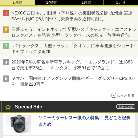
1時間
24時間
1週間
1カ月
NEXCO西日本、川田橋（下り線）の復旧状況公開 九州道 宮原
SA〜八代ICで8月9日中に緊急車両を通行可能に
三菱ふそう、インドネシアで新型バス「キャンター・エクストラ
ロングバス」を発表 小型トラックベースの観光・旅客輸送向け
バス
UDトラックス、大型トラック「クオン」に車両運搬用ショート
キャブトラクタ追加
2026年7月の車名別新車ランキング、「エルグランド」は1883
台で乗用車36位、「キックス」は2591台で27位に
ヤマハ、国内向けフラグシップ四輪バギー「グリズリーEPS XT-
R」 価格220万円
もっと見る
Special Site
ソニーミラーレス一眼の大特集！ 見どころ記事
まとめ