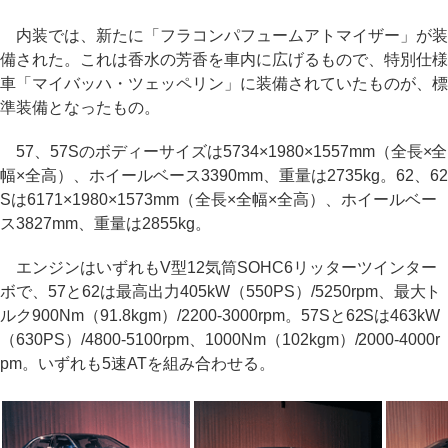
内装では、新たに「フラコンパフュームアトマイザー」が装
備された。これは香水の芳香を車内に広げるもので、特別仕様
車「マイバッハ・ツェッペリン」に装備されていたものが、標
準装備となったもの。
57、57Sのボディーサイズは5734×1980×1557mm（全長×全
幅×全高）、ホイールベース3390mm、重量は2735kg。62、62
Sは6171×1980×1573mm（全長×全幅×全高）、ホイールベー
ス3827mm、重量は2855kg。
エンジンはいずれもV型12気筒SOHC6リッターツインター
ボで、57と62は最高出力405kW（550PS）/5250rpm、最大ト
ルク900Nm（91.8kgm）/2200-3000rpm。57Sと62Sは463kW
（630PS）/4800-5100rpm、1000Nm（102kgm）/2000-4000r
pm。いずれも5速ATを組み合わせる。