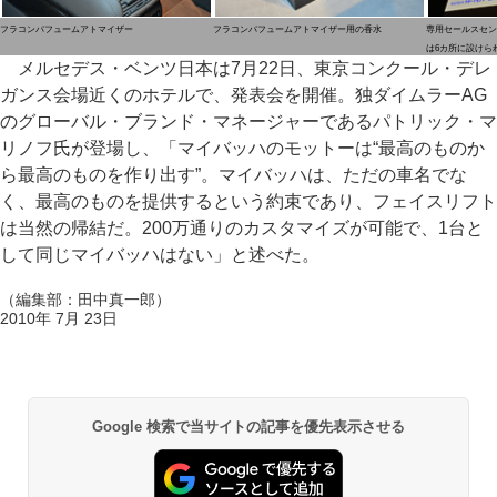
フラコンパフュームアトマイザー
フラコンパフュームアトマイザー用の香水
専用セールスセン
は6カ所に設けら
メルセデス・ベンツ日本は7月22日、東京コンクール・デレ
ガンス会場近くのホテルで、発表会を開催。独ダイムラーAG
のグローバル・ブランド・マネージャーであるパトリック・マ
リノフ氏が登場し、「マイバッハのモットーは“最高のものか
ら最高のものを作り出す”。マイバッハは、ただの車名でな
く、最高のものを提供するという約束であり、フェイスリフト
は当然の帰結だ。200万通りのカスタマイズが可能で、1台と
して同じマイバッハはない」と述べた。
（編集部：田中真一郎）
2010年 7月 23日
Google 検索で当サイトの記事を優先表示させる