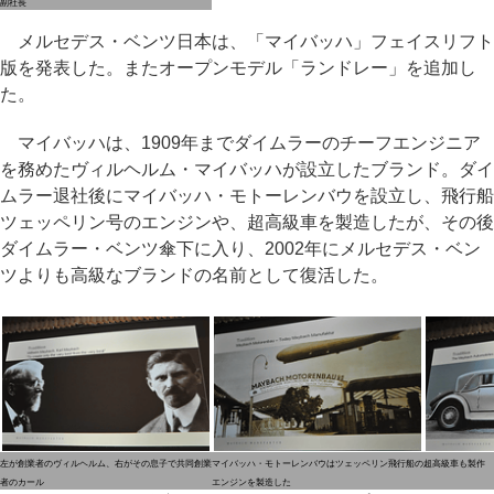
副社長
メルセデス・ベンツ日本は、「マイバッハ」フェイスリフト
版を発表した。またオープンモデル「ランドレー」を追加し
た。
マイバッハは、1909年までダイムラーのチーフエンジニア
を務めたヴィルヘルム・マイバッハが設立したブランド。ダイ
ムラー退社後にマイバッハ・モトーレンバウを設立し、飛行船
ツェッペリン号のエンジンや、超高級車を製造したが、その後
ダイムラー・ベンツ傘下に入り、2002年にメルセデス・ベン
ツよりも高級なブランドの名前として復活した。
左が創業者のヴィルヘルム、右がその息子で共同創業
マイバッハ・モトーレンバウはツェッペリン飛行船の
超高級車も製作
者のカール
エンジンを製造した