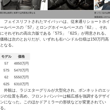
展示車は後席と前席では内装色が異なる
座っているのは東
査委員長レオナル
フェイスリフトされたマイバッハは、従来通りショートホイ
ールベースの「57」とロングホイールベースの「62」、それ
にそれぞれの高出力版である「57S」「62S」が用意される。
価格は次のとおりだが、いずれも右ハンドル仕様は150万円高
となる。
モデル
価格
57
4850万円
57S
5470万円
62
5550万円
62S
6310万円
外観は、ラジエターグリルが大型化され、ボンネットのエッ
ジの位置を高め、フロントバンパーは幅広感を強調するデザイ
ンになった。このほかドアミラーの形状などが変更されてい
る。