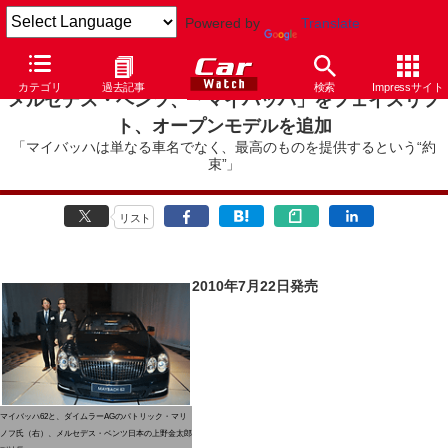
Powered by
Translate
カテゴリ
過去記事
検索
Impressサイト
メルセデス・ベンツ、「マイバッハ」をフェイスリフ
ト、オープンモデルを追加
「マイバッハは単なる車名でなく、最高のものを提供するという“約
束”」
リスト
2010年7月22日発売
マイバッハ62と、ダイムラーAGのパトリック・マリ
ノフ氏（右）、メルセデス・ベンツ日本の上野金太郎