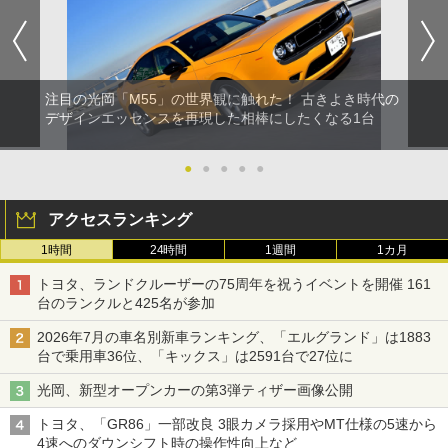
注目の光岡「M55」の世界観に触れた！ 古きよき時代の
デザインエッセンスを再現した相棒にしたくなる1台
●
●
●
●
●
アクセスランキング
1時間
24時間
1週間
1カ月
トヨタ、ランドクルーザーの75周年を祝うイベントを開催 161
台のランクルと425名が参加
2026年7月の車名別新車ランキング、「エルグランド」は1883
台で乗用車36位、「キックス」は2591台で27位に
光岡、新型オープンカーの第3弾ティザー画像公開
トヨタ、「GR86」一部改良 3眼カメラ採用やMT仕様の5速から
4速へのダウンシフト時の操作性向上など