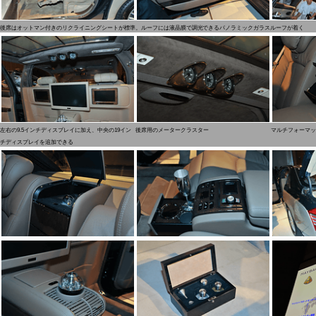
後席はオットマン付きのリクライニングシートが標準。ルーフには液晶膜で調光できるパノラミックガラスルーフが着く
左右の9.5インチディスプレイに加え、中央の19イン
後席用のメータークラスター
マルチフォーマッ
チディスプレイを追加できる