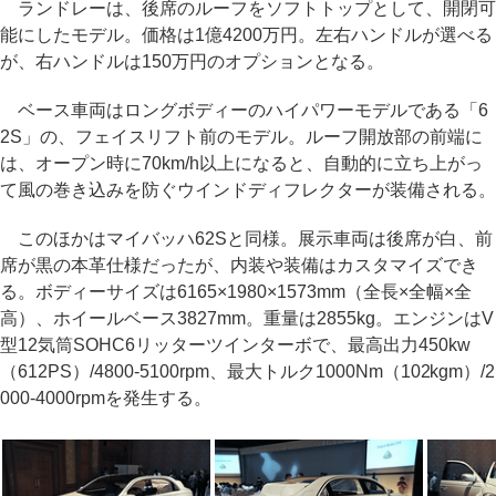
ランドレーは、後席のルーフをソフトトップとして、開閉可
能にしたモデル。価格は1億4200万円。左右ハンドルが選べる
が、右ハンドルは150万円のオプションとなる。
ベース車両はロングボディーのハイパワーモデルである「6
2S」の、フェイスリフト前のモデル。ルーフ開放部の前端に
は、オープン時に70km/h以上になると、自動的に立ち上がっ
て風の巻き込みを防ぐウインドディフレクターが装備される。
このほかはマイバッハ62Sと同様。展示車両は後席が白、前
席が黒の本革仕様だったが、内装や装備はカスタマイズでき
る。ボディーサイズは6165×1980×1573mm（全長×全幅×全
高）、ホイールベース3827mm。重量は2855kg。エンジンはV
型12気筒SOHC6リッターツインターボで、最高出力450kw
（612PS）/4800-5100rpm、最大トルク1000Nm（102kgm）/2
000-4000rpmを発生する。