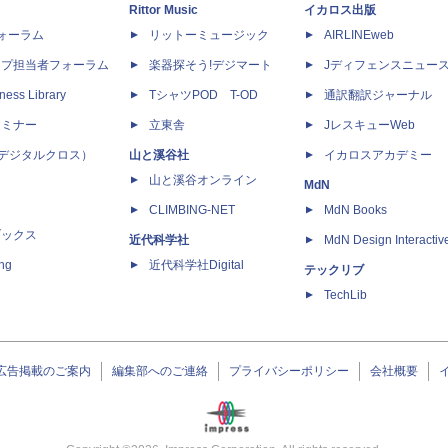
Rittor Music
イカロス出版
dフォーラム
リットーミュージック
AIRLINEweb
ップ担当者フォーラム
楽器探そう!デジマート
Jディフェンスニュー
ness Library
TシャツPOD T-OD
通訳翻訳ジャーナル
セミナー
立東舎
JレスキューWeb
 X（デジタルクロス）
山と溪谷社
イカロスアカデミー
山と溪谷オンライン
MdN
CLIMBING-NET
MdN Books
ブックス
近代科学社
MdN Design Interactiv
ing
近代科学社Digital
テックリブ
TechLib
広告掲載のご案内
編集部へのご連絡
プライバシーポリシー
会社概要