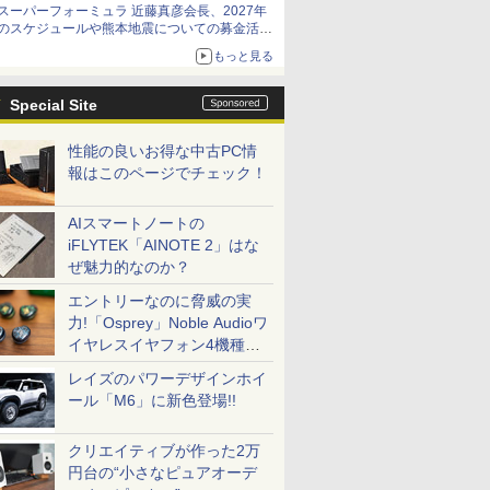
スーパーフォーミュラ 近藤真彦会長、2027年
のスケジュールや熊本地震についての募金活動
を紹介
もっと見る
Special Site
性能の良いお得な中古PC情
報はこのページでチェック！
AIスマートノートの
iFLYTEK「AINOTE 2」はな
ぜ魅力的なのか？
エントリーなのに脅威の実
力!「Osprey」Noble Audioワ
イヤレスイヤフォン4機種を
一気に聴く
レイズのパワーデザインホイ
ール「M6」に新色登場!!
クリエイティブが作った2万
円台の“小さなピュアオーデ