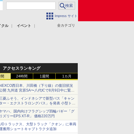
Impress サイト
全カテゴリ
イクル
イベント
アクセスランキング
時間
24時間
1週間
1カ月
NEXCO西日本、川田橋（下り線）の復旧状況
公開 九州道 宮原SA〜八代ICで8月9日中に緊急
車両を通行可能に
三菱ふそう、インドネシアで新型バス「キャン
ター・エクストラロングバス」を発表 小型トラ
ックベースの観光・旅客輸送向けバス
ヤマハ、国内向けフラグシップ四輪バギー「グ
リズリーEPS XT-R」 価格220万円
UDトラックス、大型トラック「クオン」に車両
運搬用ショートキャブトラクタ追加