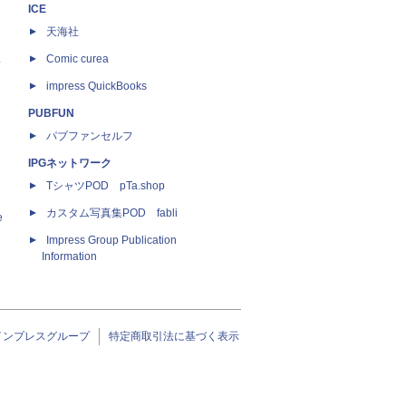
ICE
天海社
ス
Comic curea
impress QuickBooks
PUBFUN
パブファンセルフ
IPGネットワーク
TシャツPOD pTa.shop
カスタム写真集POD fabli
e
Impress Group Publication
Information
インプレスグループ
特定商取引法に基づく表示