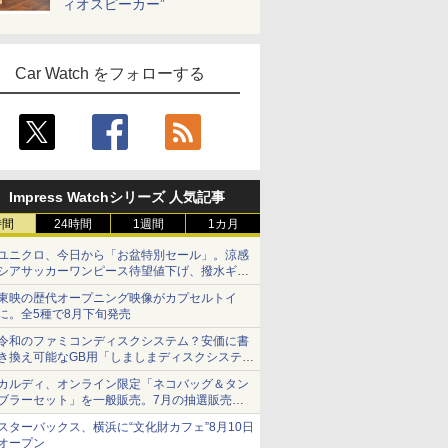
ィオスピーカー”
Car Watch をフォローする
Impress Watchシリーズ 人気記事
時間
24時間
1週間
1カ月
ユニクロ、今日から「お盆特別セール」。涼感
シアサッカーワンピース待望値下げ、撥水ギア
ショーツは1990円に
東映の歴代オープニング映像がカプセルトイ
に。全5種で8月下旬発売
令和のファミコンディスクシステム？安価に書
き換え可能なGB用「しましまディスクシステ
ム」
カルディ、オンライン限定「ネコバッグ＆タン
ブラーセット」を一般販売。7月の抽選販売の
当選無効分
スターバックス、横浜に“文化財カフェ”8月10日
オープン