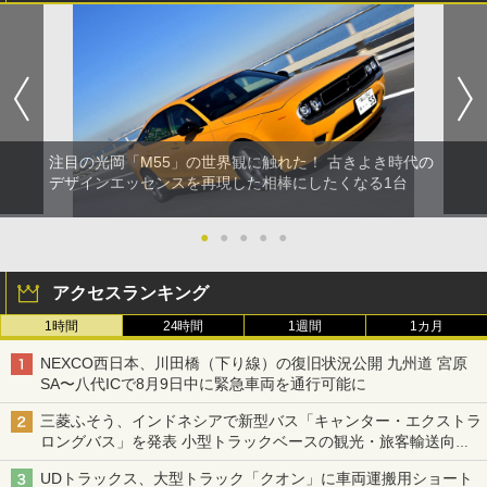
注目の光岡「M55」の世界観に触れた！ 古きよき時代の
デザインエッセンスを再現した相棒にしたくなる1台
●
●
●
●
●
アクセスランキング
1時間
24時間
1週間
1カ月
NEXCO西日本、川田橋（下り線）の復旧状況公開 九州道 宮原
SA〜八代ICで8月9日中に緊急車両を通行可能に
三菱ふそう、インドネシアで新型バス「キャンター・エクストラ
ロングバス」を発表 小型トラックベースの観光・旅客輸送向け
バス
UDトラックス、大型トラック「クオン」に車両運搬用ショート