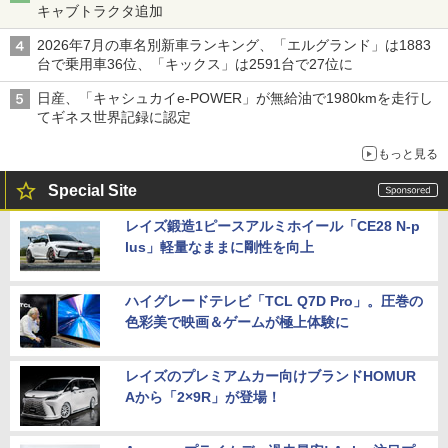
キャブトラクタ追加
2026年7月の車名別新車ランキング、「エルグランド」は1883
台で乗用車36位、「キックス」は2591台で27位に
日産、「キャシュカイe-POWER」が無給油で1980kmを走行し
てギネス世界記録に認定
もっと見る
Special Site
レイズ鍛造1ピースアルミホイール「CE28 N-p
lus」軽量なままに剛性を向上
ハイグレードテレビ「TCL Q7D Pro」。圧巻の
色彩美で映画＆ゲームが極上体験に
レイズのプレミアムカー向けブランドHOMUR
Aから「2×9R」が登場！