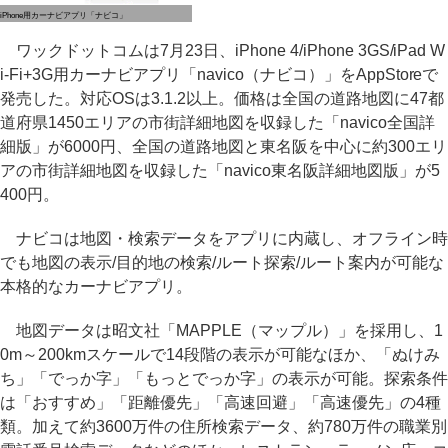
iPhone用カーナビアプリ「ナビコ」
ワックドットコムは7月23日、iPhone 4/iPhone 3GS/iPad W
i-Fi+3G用カーナビアプリ「navico（ナビコ）」をAppStoreで
発売した。対応OSは3.1.2以上。価格は全国の道路地図に47都
道府県1450エリアの市街詳細地図を収録した「navico全国詳
細版」が6000円、全国の道路地図と東名阪を中心に約300エリ
アの市街詳細地図を収録した「navico東名阪詳細地図版」が5
400円。
ナビコは地図・検索データをアプリに内蔵し、オフライン時
でも地図の表示/目的地の検索/ルート探索/ルート案内が可能な
本格的なカーナビアプリ。
地図データは昭文社「MAPPLE（マップル）」を採用し、1
0m～200kmスケールで14段階の表示が可能なほか、「ぬけみ
ち」「でっか字」「もっとでっか字」の表示が可能。探索条件
は「おすすめ」「距離優先」「高速回避」「高速優先」の4種
類。加えて約3600万件の住所検索データ、約780万件の職業別