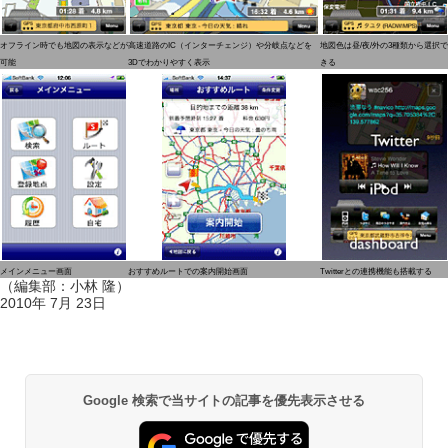
オフライン時でも地図の表示などが
高速道路のIC（インターチェンジ）や分岐点などを
地図色は昼/夜/外の3種類から選択で
可能
3Dでわかりやすく表示
きる
メインメニュー画面
おすすめルートでの案内開始画面
Twitterとの連携機能も搭載する
（編集部：小林 隆）
2010年 7月 23日
Google 検索で当サイトの記事を優先表示させる