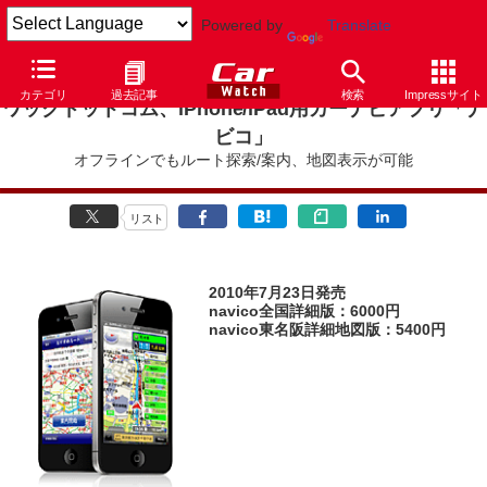
Powered by
Translate
カテゴリ
過去記事
検索
Impressサイト
ワックドットコム、iPhone/iPad用カーナビアプリ「ナ
ビコ」
オフラインでもルート探索/案内、地図表示が可能
リスト
2010年7月23日発売
navico全国詳細版：6000円
navico東名阪詳細地図版：5400円