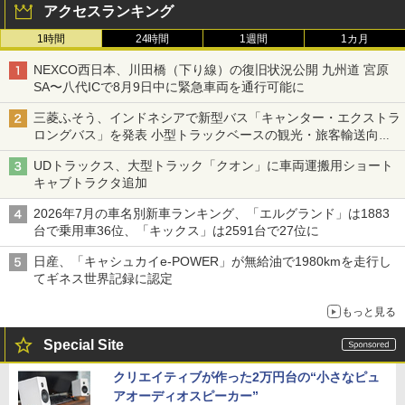
アクセスランキング
1時間
24時間
1週間
1カ月
NEXCO西日本、川田橋（下り線）の復旧状況公開 九州道 宮原
SA〜八代ICで8月9日中に緊急車両を通行可能に
三菱ふそう、インドネシアで新型バス「キャンター・エクストラ
ロングバス」を発表 小型トラックベースの観光・旅客輸送向け
バス
UDトラックス、大型トラック「クオン」に車両運搬用ショート
キャブトラクタ追加
2026年7月の車名別新車ランキング、「エルグランド」は1883
台で乗用車36位、「キックス」は2591台で27位に
日産、「キャシュカイe-POWER」が無給油で1980kmを走行し
てギネス世界記録に認定
もっと見る
Special Site
クリエイティブが作った2万円台の“小さなピュ
アオーディオスピーカー”