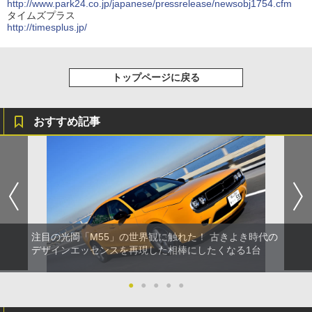
http://www.park24.co.jp/japanese/pressrelease/newsobj1754.cfm
タイムズプラス
http://timesplus.jp/
トップページに戻る
おすすめ記事
注目の光岡「M55」の世界観に触れた！ 古きよき時代の
デザインエッセンスを再現した相棒にしたくなる1台
●
●
●
●
●