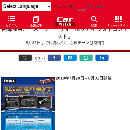
Powered by
Translate
カテゴリ
過去記事
検索
Impressサイト
阿部商会、「スーリー・サマーホリディ フォトコンテ
スト」
8月31日まで応募受付。応募テーマは3部門
リスト
2010年7月20日～8月31日開催