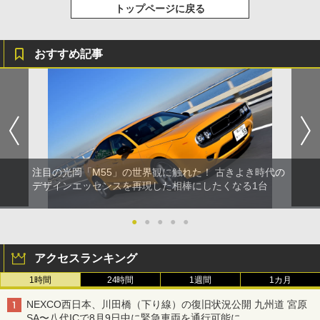
トップページに戻る
おすすめ記事
注目の光岡「M55」の世界観に触れた！ 古きよき時代の
デザインエッセンスを再現した相棒にしたくなる1台
●
●
●
●
●
アクセスランキング
1時間
24時間
1週間
1カ月
NEXCO西日本、川田橋（下り線）の復旧状況公開 九州道 宮原
SA〜八代ICで8月9日中に緊急車両を通行可能に