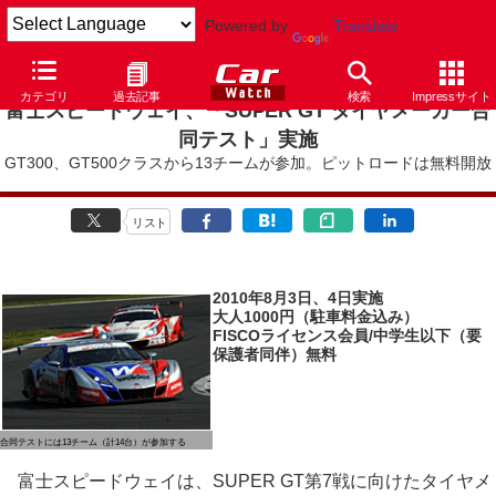
Powered by
Translate
カテゴリ
過去記事
検索
Impressサイト
富士スピードウェイ、「SUPER GT タイヤメーカー合
同テスト」実施
GT300、GT500クラスから13チームが参加。ピットロードは無料開放
リスト
2010年8月3日、4日実施
大人1000円（駐車料金込み）
FISCOライセンス会員/中学生以下（要
保護者同伴）無料
合同テストには13チーム（計14台）が参加する
富士スピードウェイは、SUPER GT第7戦に向けたタイヤメ