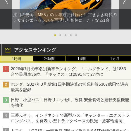
注目の光岡「M55」の世界観に触れた！ 古きよき時代の
デザインエッセンスを再現した相棒にしたくなる1台
●
●
●
●
●
アクセスランキング
1時間
24時間
1週間
1カ月
2026年7月の車名別新車ランキング、「エルグランド」は1883
台で乗用車36位、「キックス」は2591台で27位に
ホンダ、2027年3月期第1四半期決算の営業利益5307億円で過去
最高を記録
日野、小型バス「日野リエッセII」改良 安全装備と運転支援機能
を強化
三菱ふそう、インドネシアで新型バス「キャンター・エクストラ
ロングバス」を発表 小型トラックベースの観光・旅客輸送向け
バス
トヨタ、「GR86」一部改良 3眼カメラ採用やMT仕様の5速から