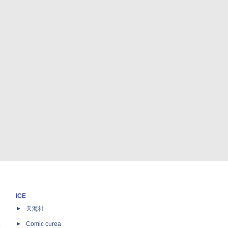
ICE
天海社
ス
Comic curea