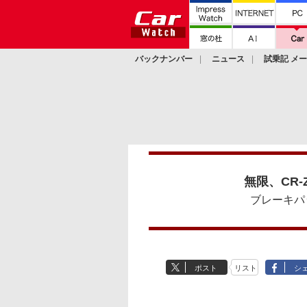
バックナンバー
ニュース
試乗記 メ
カスタム
無限、CR
ブレーキパ
ポスト
リスト
シ