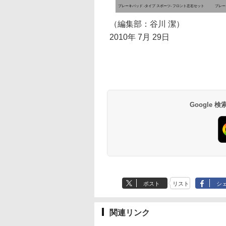
ブレーキパッド -タイプ スポーツ- フロント左右セット
ブレー
（編集部：谷川 潔）
2010年 7月 29日
Google
ポスト
リスト
シ
関連リンク