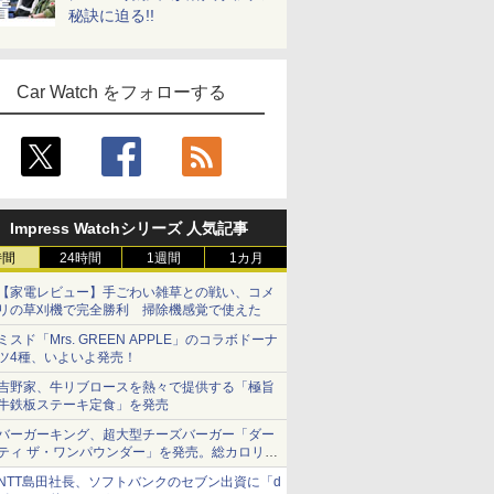
秘訣に迫る!!
Car Watch をフォローする
Impress Watchシリーズ 人気記事
時間
24時間
1週間
1カ月
【家電レビュー】手ごわい雑草との戦い、コメ
リの草刈機で完全勝利 掃除機感覚で使えた
ミスド「Mrs. GREEN APPLE」のコラボドーナ
ツ4種、いよいよ発売！
吉野家、牛リブロースを熱々で提供する「極旨
牛鉄板ステーキ定食」を発売
バーガーキング、超大型チーズバーガー「ダー
ティ ザ・ワンパウンダー」を発売。総カロリー
約1656kcal、総重量約527g！
NTT島田社長、ソフトバンクのセブン出資に「d