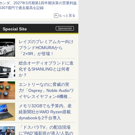
ホンダ、2027年3月期第1四半期決算の営業利益
5307億円で過去最高を記録
もっと見る
Special Site
レイズのプレミアムカー向け
ブランドHOMURAから
「2×9R」が登場！
総合オーディオブランドに進
化するSHANLINGとは何者
か？
エントリーなのに脅威の実
力!「Osprey」Noble Audioワ
イヤレスイヤフォン4機種を
一気に聴く
メモリ32GBでも予算内。産
経新聞社がAMD Ryzen搭載
dynabookを2千台導入
「ドスパラTV」の配信現場
に“PAD”撮影班が潜入!人気の