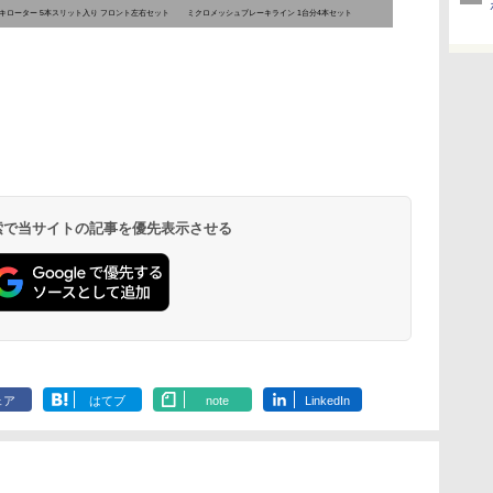
キローター 5本スリット入り フロント左右セット
ミクロメッシュブレーキライン 1台分4本セット
 検索で当サイトの記事を優先表示させる
ェア
はてブ
note
LinkedIn