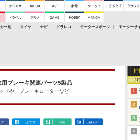
ーカー別
タイヤ
ナビ
ドラレコ
モータースポーツ
モーターサ
1
-Z用ブレーキ関連パーツ5製品
ッドや、ブレーキローターなど
ェア
はてブ
note
LinkedIn