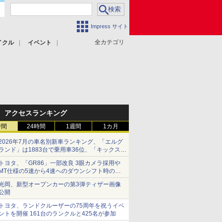
Impress サイト
全カテゴリ
イクル
イベント
アクセスランキング
時間
24時間
1週間
1カ月
2026年7月の車名別新車ランキング、「エルグ
ランド」は1883台で乗用車36位、「キックス」
は2591台で27位に
トヨタ、「GR86」一部改良 3眼カメラ採用や
MT仕様の5速から4速へのダウンシフト時の操
作性向上など
光岡、新型オープンカーの第3弾ティザー画像
公開
トヨタ、ランドクルーザーの75周年を祝うイベ
ントを開催 161台のランクルと425名が参加