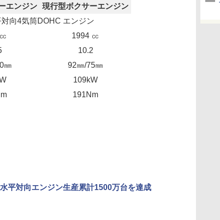
ーエンジン
現行型ボクサーエンジン
対向4気筒DOHC エンジン
5㏄
1994 ㏄
5
10.2
90㎜
92㎜/75㎜
kW
109kW
Nm
191Nm
水平対向エンジン生産累計1500万台を達成