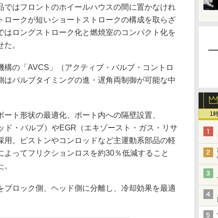
品ではフロントのホイールハウスの間に置かなけれ
トロークが短いショートストロークの構成を取らざ
ではロングストローク化と燃焼室のコンパクト化を
せた。
構の「AVCS」（アクティブ・バルブ・コントロ
側はバルブタイミングの進・遅角両制御が可能な中
1
ート形状の最適化、ポート内への隔壁設置、
ッド・バルブ）やEGR（エキゾースト・ガス・リサ
採用。ピストンやコンロッドなど主運動系部品の軽
によってフリクションロスを約30％低減すること
た。
ブロック側、ヘッド側に分離し、冷却効果を最適