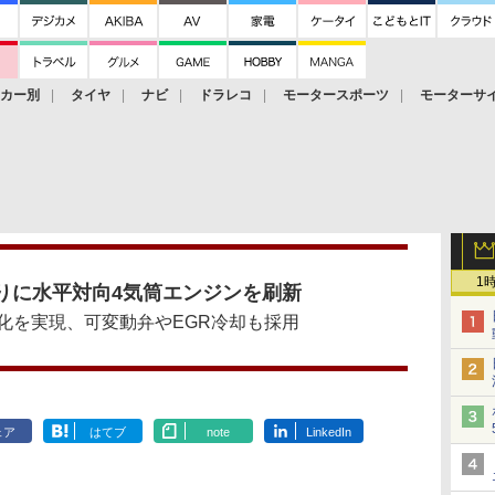
ーカー別
タイヤ
ナビ
ドラレコ
モータースポーツ
モーターサ
1
ぶりに水平対向4気筒エンジンを刷新
化を実現、可変動弁やEGR冷却も採用
ェア
はてブ
note
LinkedIn