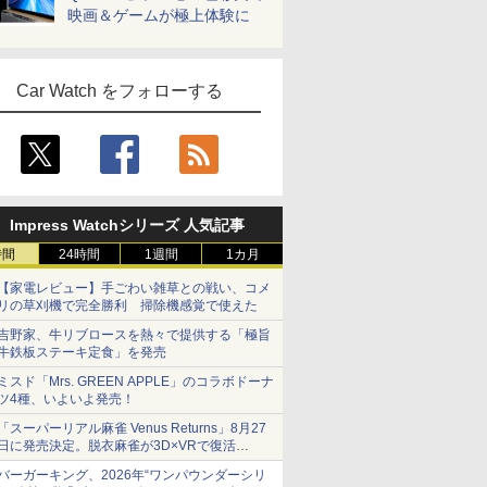
映画＆ゲームが極上体験に
Car Watch をフォローする
Impress Watchシリーズ 人気記事
時間
24時間
1週間
1カ月
【家電レビュー】手ごわい雑草との戦い、コメ
リの草刈機で完全勝利 掃除機感覚で使えた
吉野家、牛リブロースを熱々で提供する「極旨
牛鉄板ステーキ定食」を発売
ミスド「Mrs. GREEN APPLE」のコラボドーナ
ツ4種、いよいよ発売！
「スーパーリアル麻雀 Venus Returns」8月27
日に発売決定。脱衣麻雀が3D×VRで復活
発売から2週間は20%オフになるセールが実施
バーガーキング、2026年“ワンパウンダーシリ