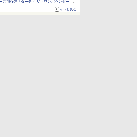
ーズ”第3弾「ダーティ ザ・ワンパウンダー」を
8月7日発売
もっと見る
「特製ガーリックマヨソース」を使用した超大
型チーズバーガー