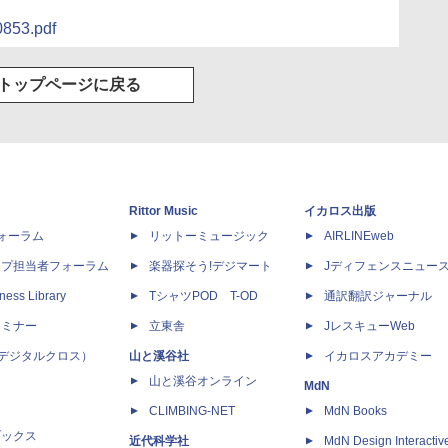
0853.pdf
トップページに戻る
Rittor Music
イカロス出版
dフォーラム
リットーミュージック
AIRLINEweb
ップ担当者フォーラム
楽器探そう!デジマート
Jディフェンスニュー
ness Library
TシャツPOD T-OD
通訳翻訳ジャーナル
セミナー
立東舎
JレスキューWeb
 X（デジタルクロス）
山と溪谷社
イカロスアカデミー
山と溪谷オンライン
MdN
CLIMBING-NET
MdN Books
ブックス
近代科学社
MdN Design Interactiv