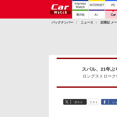
バックナンバー
ニュース
試乗記 メ
カスタム
スバル、21年
ロングストローク
ポスト
リスト
シ