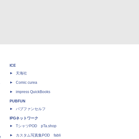
ICE
天海社
ス
Comic curea
impress QuickBooks
PUBFUN
パブファンセルフ
IPGネットワーク
TシャツPOD pTa.shop
カスタム写真集POD fabli
e