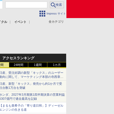
Impress サイト
全カテゴリ
イクル
イベント
アクセスランキング
時間
24時間
1週間
1カ月
日産、受注好調の新型「キックス」のユーザー
動向に関して、マーケティング本部の寺西章氏
が解説
日産、新型「キックス」発売から約1か月で受
注台数1万台を突破
ホンダ、2027年3月期第1四半期決算の営業利益
5307億円で過去最高を記録
【まるも亜希子の「寄り道日和」】ディーゼル
エンジンの生きる道