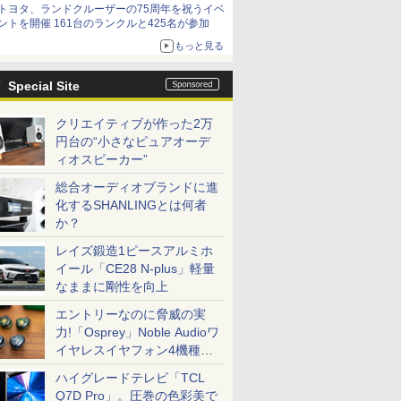
トヨタ、ランドクルーザーの75周年を祝うイベ
ントを開催 161台のランクルと425名が参加
もっと見る
Special Site
クリエイティブが作った2万
円台の“小さなピュアオーデ
ィオスピーカー”
総合オーディオブランドに進
化するSHANLINGとは何者
か？
レイズ鍛造1ピースアルミホ
イール「CE28 N-plus」軽量
なままに剛性を向上
エントリーなのに脅威の実
力!「Osprey」Noble Audioワ
イヤレスイヤフォン4機種を
一気に聴く
ハイグレードテレビ「TCL
Q7D Pro」。圧巻の色彩美で