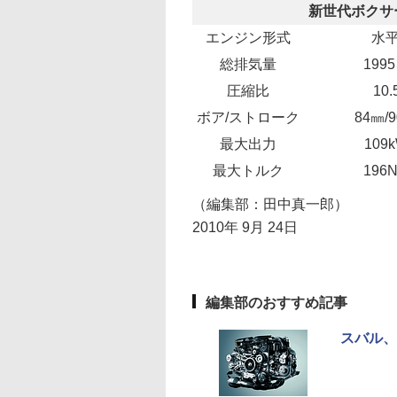
新世代ボクサ
エンジン形式
水平
総排気量
199
圧縮比
10.
ボア/ストローク
84㎜/
最大出力
109
最大トルク
196
（編集部：田中真一郎）
2010年 9月 24日
編集部のおすすめ記事
スバル、