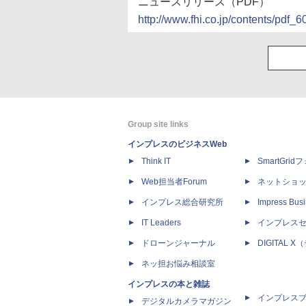
ニュースリリース（PDF）
http://www.fhi.co.jp/contents/pdf_6
Group site links
インプレスのビジネスWeb
Think IT
SmartGri
Web担当者Forum
ネットショ
インプレス総合研究所
Impress Busi
IT Leaders
インプレス
ドローンジャーナル
DIGITAL
ネッ担お悩み相談室
インプレスの本と雑誌
インプレス
デジタルカメラマガジン