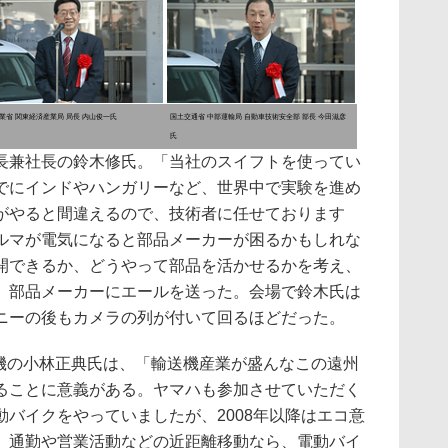
業省 関東経済産業局 局長 内山俊一氏
国土交通省 中部運輸局 自動車技術安全部 部長 今田滋彦
氏
兼社長の鈴木修氏。「当社のスイフトを使ってい
でにインドやハンガリーなど、世界中で実験を進め
がやると間違えるので、技術者に任せております
ルマが電気になると部品メーカーが困るかもしれな
開できるか、どうやって部品を活かせるかを考え、
、部品メーカーにエールを送った。会場で鈴木氏は
ニーの後もカメラの列が付いて回るほどだった。
動機の小林正典氏は、「輸送機産業が盛んなこの遠州
ることに意義がある。ヤマハも参加させていただく
バイクをやっていましたが、2008年以降はエコ意
。通勤や営業活動などの近距離移動なら、電動バイ