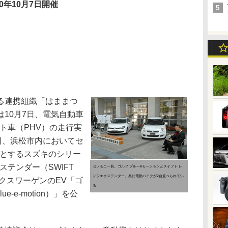
10年10月7日開催
る連携組織「はままつ
10月7日、電気自動車
ト車（PHV）の走行実
日、浜松市内においてセ
提とするスズキのシリー
ステンダー（SWIFT
セレモニー前。ゴルフ ブルーeモーションとスイフト レ
ンジエクステンダー、奥に電動バイクが2台並べられてい
フォルクスワーゲンのEV「ゴ
る
e-e-motion）」を公