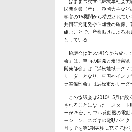
はままつ次世代環境車社会実験
民間企業（産）、静岡大学など
学官の15機関から構成されてい
共同研究開発や信頼性の確保、
組むことで、産業振興による地
としている。
協議会は3つの部会から成って
会」は、車両の開発と走行実験
開発部会」は「浜松地域テクノ
リーダーとなり、車両やインフ
ラ整備部会」は浜松市がリーダ
この協議会は2010年5月に設
されることになった。スタート
ーが25台、ヤマハ発動機の電動バ
ーション、スズキの電動バイク「e
月までを第1期実験に充ててお