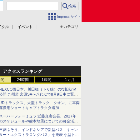
Impress サイト
全カテゴリ
イクル
イベント
アクセスランキング
時間
24時間
1週間
1カ月
NEXCO西日本、川田橋（下り線）の復旧状況
公開 九州道 宮原SA〜八代ICで8月9日中に緊急
車両を通行可能に
UDトラックス、大型トラック「クオン」に車両
運搬用ショートキャブトラクタ追加
スーパーフォーミュラ 近藤真彦会長、2027年
のスケジュールや熊本地震についての募金活動
を紹介
三菱ふそう、インドネシアで新型バス「キャン
ター・エクストラロングバス」を発表 小型トラ
ックベースの観光・旅客輸送向けバス