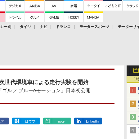
ーカー別
タイヤ
ナビ
ドラレコ
モータースポーツ
モーターサ
1
次世代環境車による走行実験を開始
ゴルフ ブルーeモーション」日本初公開
ェア
はてブ
note
LinkedIn