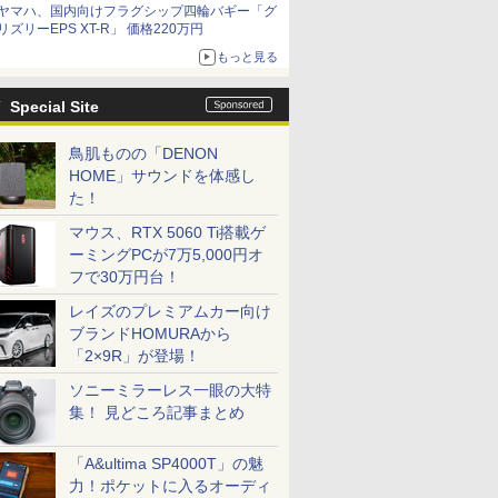
ヤマハ、国内向けフラグシップ四輪バギー「グ
リズリーEPS XT-R」 価格220万円
もっと見る
Special Site
鳥肌ものの「DENON
HOME」サウンドを体感し
た！
マウス、RTX 5060 Ti搭載ゲ
ーミングPCが7万5,000円オ
フで30万円台！
レイズのプレミアムカー向け
ブランドHOMURAから
「2×9R」が登場！
ソニーミラーレス一眼の大特
集！ 見どころ記事まとめ
「A&ultima SP4000T」の魅
力！ポケットに入るオーディ