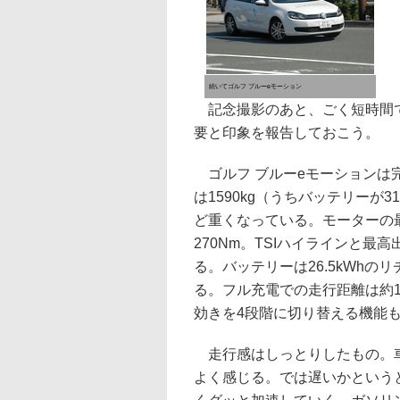
続いてゴルフ ブルーeモーション
記念撮影のあと、ごく短時間で
要と印象を報告しておこう。
ゴルフ ブルーeモーションは
は1590kg（うちバッテリーが31
ど重くなっている。モーターの最
270Nm。TSIハイラインと
る。バッテリーは26.5kWhの
る。フル充電での走行距離は約1
効きを4段階に切り替える機能
走行感はしっとりしたもの。車
よく感じる。では遅いかという