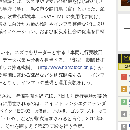
協議会は、スズキやヤマハ発動機をはじめとした
の学府（学）、浜松市や静岡県（官）といった、産
る。次世代環境車（EVやPHV）の実用化に向け、
普及に向けた方策の検討やインフラ整備などに取り
域イノベーション、および低炭素社会の促進を目標
いる。スズキをリーダーとする「車両走行実験部
、データ収集や分析を担当する。「部品・制御技術
1
ポリス推進機構」（
http://www.hamatech.or.jp/
）が
ラ整備に関わる部品などを研究開発する。「インフ
ーとなり、インフラの整備と運用実験を行う。
立され、準備期間を経て10月7日より走行実験が開始
時に用意されるのは、スイフト レンジエクステンダ
イク「EC-03」が8台。その後、ゴルフ ブルーeモ
-Let's」などが順次追加されると言う。2011年8
り、それを踏まえて第2期実験を行う予定。