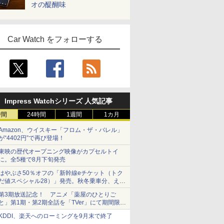
オの醍醐味
Car Watch をフォローする
Impress Watchシリーズ 人気記事
時間
24時間
1週間
1カ月
Amazon、ウイスキー「フロム・ザ・バレル」
が“4402円”で再び登場！
東映の歴代オープニング映像がカプセルトイ
に。全5種で8月下旬発売
はやぶさ50％オフの「新幹線eチケット（トク
だ値スペシャル28）」発売。秋冬乗車分、えき
ねっと限定
第3期放送記念！ アニメ「薬屋のひとりご
と」第1期・第2期全話を「TVer」にて期間限定
で順次無料配信開始
KDDI、楽天へのローミングを9月末で終了