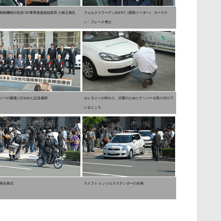
発動機執行役員 SP事業推進統括部長 小林正典氏
フォルクスワーゲンAG ET（開発リーダー） カーステ
ン・フレーク博士
ニーの最後に行われた記念撮影
セレモニーが終わり、試乗のためにナンバーを取り付けて
いるところ
両出発式
スイフト レンジエクステンダーの出発