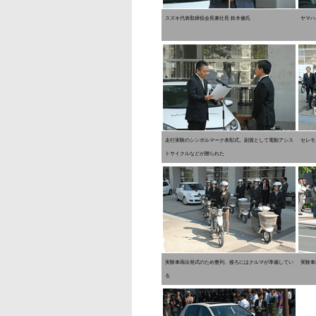
スズキ代表取締役会長兼社長 鈴木修氏
ヤマハ
走行実験のシンボルマーク表彰式。副賞として電動アシス
セレモ
トサイクルなどが贈られた
実験車両出発式のため整列。後ろにはクルマが準備してい
実験車
る