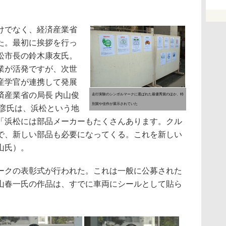
けでなく、経済産業省
た。最初に挨拶を行っ
松市長の鈴木康友氏。
業が活発ですが、次世
産学官が連携して発展
済産業省の局長 内山俊
走行実験のシンボルマークに選ばれた最優秀賞のほか、特
別賞や佳作が展示されていた
滋彦氏は、浜松という地
「浜松には部品メーカーもたくさんあります。クル
で、新しい部品も必要になってくる。これを新しい
山氏）。
クの表彰式が行われた。これは一般に公募された
山春一氏の作品は、すでに車両にシールとして貼ら