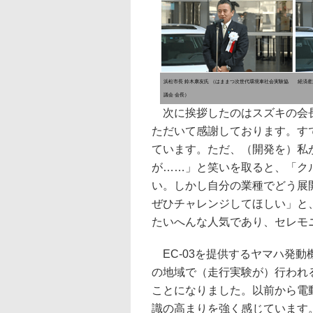
浜松市長 鈴木康友氏 （はままつ次世代環境車社会実験協
経済産
議会 会長）
次に挨拶したのはスズキの会長
ただいて感謝しております。す
ています。ただ、（開発を）私
が……」と笑いを取ると、「ク
い。しかし自分の業種でどう展
ぜひチャレンジしてほしい」と
たいへんな人気であり、セレモ
EC-03を提供するヤマハ発
の地域で（走行実験が）行われ
ことになりました。以前から電動
識の高まりを強く感じています