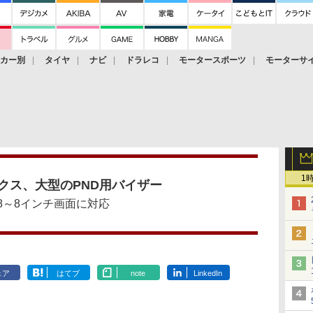
ーカー別
タイヤ
ナビ
ドラレコ
モータースポーツ
モーターサ
1
クス、大型のPND用バイザー
.8～8インチ画面に対応
ェア
はてブ
note
LinkedIn