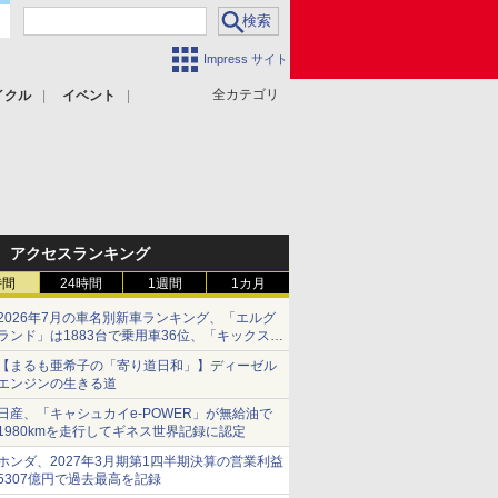
Impress サイト
全カテゴリ
イクル
イベント
アクセスランキング
時間
24時間
1週間
1カ月
2026年7月の車名別新車ランキング、「エルグ
ランド」は1883台で乗用車36位、「キックス」
は2591台で27位に
【まるも亜希子の「寄り道日和」】ディーゼル
エンジンの生きる道
日産、「キャシュカイe-POWER」が無給油で
1980kmを走行してギネス世界記録に認定
ホンダ、2027年3月期第1四半期決算の営業利益
5307億円で過去最高を記録