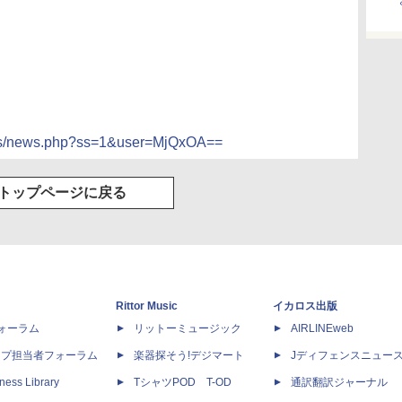
ress/news.php?ss=1&user=MjQxOA==
トップページに戻る
Rittor Music
イカロス出版
dフォーラム
リットーミュージック
AIRLINEweb
ップ担当者フォーラム
楽器探そう!デジマート
Jディフェンスニュー
ness Library
TシャツPOD T-OD
通訳翻訳ジャーナル