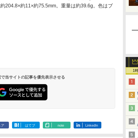
204.8×約11×約75.5mm。重量は約39.6g。色はブ
1
 検索で当サイトの記事を優先表示させる
ェア
はてブ
note
LinkedIn