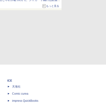
おしゃれ手帖 10月号。ジャカード織の北欧猫デ
ザイン
もっと見る
ICE
天海社
ス
Comic curea
impress QuickBooks