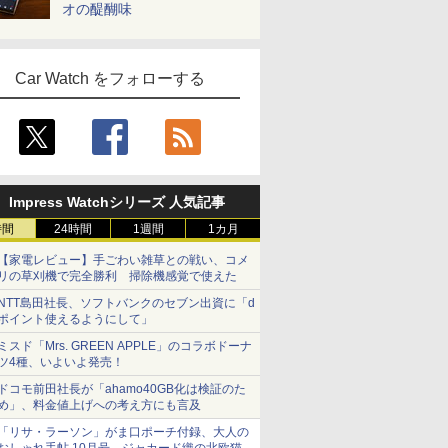
オの醍醐味
Car Watch をフォローする
Impress Watchシリーズ 人気記事
時間
24時間
1週間
1カ月
【家電レビュー】手ごわい雑草との戦い、コメ
リの草刈機で完全勝利 掃除機感覚で使えた
NTT島田社長、ソフトバンクのセブン出資に「d
ポイント使えるようにして」
ミスド「Mrs. GREEN APPLE」のコラボドーナ
ツ4種、いよいよ発売！
ドコモ前田社長が「ahamo40GB化は検証のた
め」、料金値上げへの考え方にも言及
「リサ・ラーソン」がま口ポーチ付録、大人の