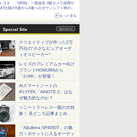
トヨタ、「GR86」一部改良 3眼カメラ採用や
MT仕様の5速から4速へのダウンシフト時の操
作性向上など
もっと見る
Special Site
クリエイティブが作った2万
円台の“小さなピュアオーデ
ィオスピーカー”
レイズのプレミアムカー向け
ブランドHOMURAから
「2×9R」が登場！
AIスマートノートの
iFLYTEK「AINOTE 2」はな
ぜ魅力的なのか？
ソニーミラーレス一眼の大特
集！ 見どころ記事まとめ
「A&ultima SP4000T」の魅
力！ポケットに入るオーディ