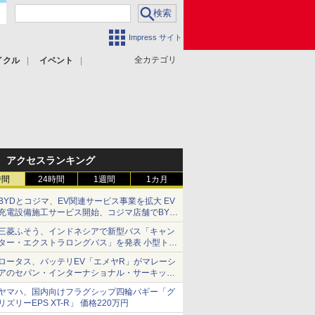
Impress サイト
全カテゴリ
イクル
イベント
アクセスランキング
時間
24時間
1週間
1カ月
BYDとコジマ、EV関連サービス事業を拡大 EV
充電設備施工サービス開始、コジマ店舗でBYD
車の展示・試乗イベントを強化
三菱ふそう、インドネシアで新型バス「キャン
ター・エクストラロングバス」を発表 小型トラ
ックベースの観光・旅客輸送向けバス
ロータス、バッテリEV「エメヤR」がマレーシ
アのセパン・インターナショナル・サーキット
のBEV最速タイムを樹立
ヤマハ、国内向けフラグシップ四輪バギー「グ
リズリーEPS XT-R」 価格220万円