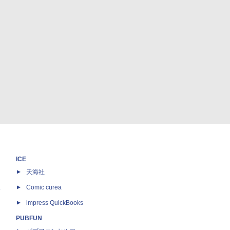
ICE
天海社
ス
Comic curea
impress QuickBooks
PUBFUN