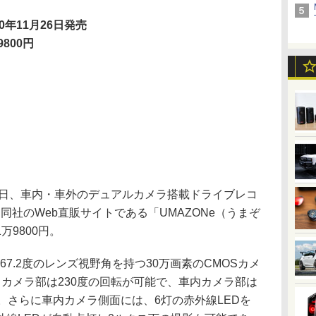
10年11月26日発売
9800円
6日、車内・車外のデュアルカメラ搭載ドライブレコ
同社のWeb直販サイトである「UMAZONe（うまぞ
9800円。
直67.2度のレンズ視野角を持つ30万画素のCMOSカメ
カメラ部は230度の回転が可能で、車内カメラ部は
。さらに車内カメラ側面には、6灯の赤外線LEDを