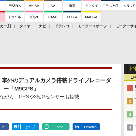
ーカー別
タイヤ
ナビ
ドラレコ
モータースポーツ
モーターサ
1
・車外のデュアルカメラ搭載ドライブレコーダ
ー「M9GPS」
ながら、GPSや3軸Gセンサーも搭載
ェア
はてブ
note
LinkedIn