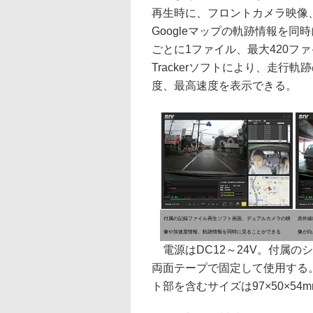
再生時に、フロントカメラ映像
Googleマップの軌跡情報を同
ごとに1ファイル、最大420フ
Trackerソフトにより、走
度、最高速度を表示できる。
付属の記録ファイル再生ソフト画面。デュアルカメラの映
赤外線
像や加速度情報、軌跡情報を同時に見ることができる
像が白
電源はDC12～24V。付属の
両面テープで固定して使用する。
ト部を含むサイズは97×50×54