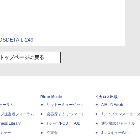
ODSDETAIL-249
トップページに戻る
Rittor Music
イカロス出版
dフォーラム
リットーミュージック
AIRLINEweb
ップ担当者フォーラム
楽器探そう!デジマート
Jディフェンスニュー
ness Library
TシャツPOD T-OD
通訳翻訳ジャーナル
セミナー
立東舎
JレスキューWeb