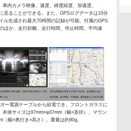
、車内カメラ映像、速度、緯度経度、加速度、
時に見ることができる。また、GPSログデータは10分
ァイル生成され最大70時間の記録が可能。付属のGPS
行軌跡のほか、走行距離、走行時間、停止時間、平均速
LED使用時の再生画面。右側中央部の車内カメラ映
GPS記録情報を再生するGPS Tracker。走行軌跡に加え、
黒になる
走行距離、走行時間、平均速度、最高速度などを表示可能
シガー電源ケーブルから給電でき、フロントガラスに
本体サイズは97mm×φ37mm（幅×直径）、マウン
mm（幅×奥行き×高さ）。重量は約90g。