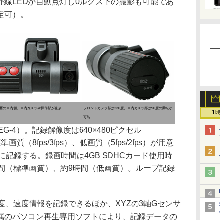
線LEDが自動点灯し0ルクス下の撮影も可能であ
定可）。
面の車内側。車内カメラや操作部が並ぶ
フロントカメラ部は230度、車内カメラ部は90度の回転が
1
可能
G-4）。記録解像度は640×480ピクセル
準画質（8fps/3fps）、低画質（5fps/2fps）が用意
ドに記録する。録画時間は4GB SDHCカード使用時
時間（標準画質）、約9時間（低画質）。ループ記録
、速度情報を記録できるほか、XYZの3軸Gセンサ
属のパソコン再生専用ソフトにより、記録データの