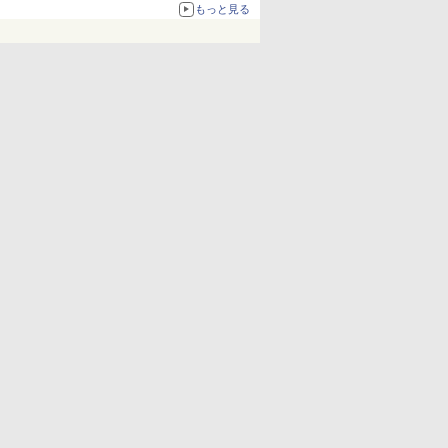
化、Windows 10/11、「Chrome」も走り回
もっと見る
る。復活記念で2026年末まで500円