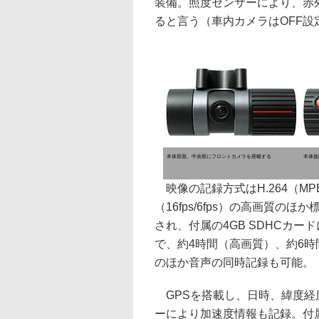
装備。照度センサーにより、赤外
ると言う（車内カメラはOFF設
本体前面。中央部にフロントカメラを搭載する
本体後
映像の記録方式はH.264（MPE
（16fps/6fps）の高画質のほか標
され、付属の4GB SDHCカー
で、約4時間（高画質）、約6
のほか音声の同時記録も可能。
GPSを搭載し、日時、緯度経度
ーにより加速度情報も記録。付