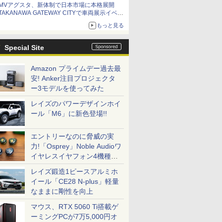
MVアグスタ、新体制で日本市場に本格展開
TAKANAWA GATEWAY CITYで車両展示イベン
ト開催
もっと見る
Special Site
Amazon プライムデー過去最
安! Anker注目プロジェクタ
ー3モデルを使ってみた
レイズのパワーデザインホイ
ール「M6」に新色登場!!
エントリーなのに脅威の実
力!「Osprey」Noble Audioワ
イヤレスイヤフォン4機種を
一気に聴く
レイズ鍛造1ピースアルミホ
イール「CE28 N-plus」軽量
なままに剛性を向上
マウス、RTX 5060 Ti搭載ゲ
ーミングPCが7万5,000円オ