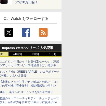
フで30万円台！
Car Watch をフォローする
Impress Watchシリーズ 人気記事
時間
24時間
1週間
1カ月
ユニクロ、今日から「お盆特別セール」。涼感
シアサッカーワンピース待望値下げ、撥水ギア
ショーツは1990円に
ミスド「Mrs. GREEN APPLE」のコラボドーナ
ツ4種、いよいよ発売！
【家電レビュー】手ごわい雑草との戦い、コメ
リの草刈機で完全勝利 掃除機感覚で使えた
KDDI、楽天へのローミングを9月末で終了
老舗のマウスユーティリティ「チューチューマ
ウス」がAIの力を借りて15年ぶりに復活／64bit