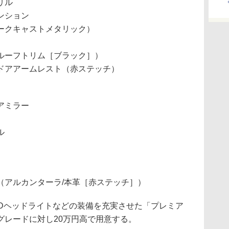
リル
ンション
ークキャストメタリック）
ルーフトリム［ブラック］）
ドアアームレスト（赤ステッチ）
アミラー
ル
（アルカンターラ/本革［赤ステッチ］）
には、HIDヘッドライトなどの装備を充実させた「プレミア
グレードに対し20万円高で用意する。