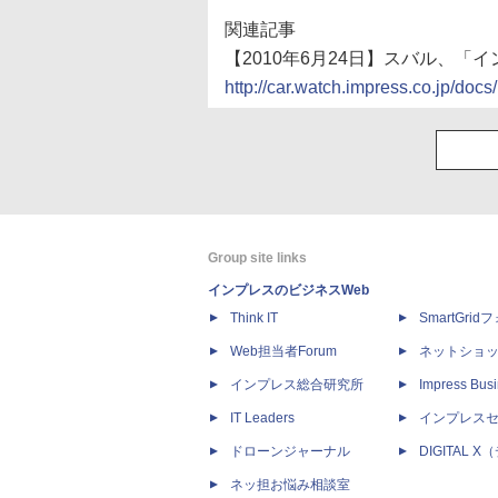
関連記事
【2010年6月24日】スバル、
http://car.watch.impress.co.jp/d
Group site links
インプレスのビジネスWeb
Think IT
SmartGri
Web担当者Forum
ネットショ
インプレス総合研究所
Impress Busi
IT Leaders
インプレス
ドローンジャーナル
DIGITAL
ネッ担お悩み相談室