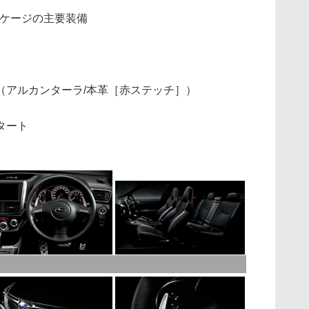
ムパッケージの主要装備
（アルカンターラ/本革［赤ステッチ］）
タート