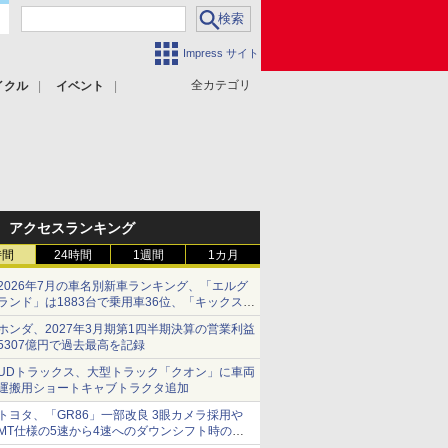
Impress サイト
全カテゴリ
イクル
イベント
アクセスランキング
時間
24時間
1週間
1カ月
2026年7月の車名別新車ランキング、「エルグ
ランド」は1883台で乗用車36位、「キックス」
は2591台で27位に
ホンダ、2027年3月期第1四半期決算の営業利益
5307億円で過去最高を記録
UDトラックス、大型トラック「クオン」に車両
運搬用ショートキャブトラクタ追加
トヨタ、「GR86」一部改良 3眼カメラ採用や
MT仕様の5速から4速へのダウンシフト時の操
作性向上など