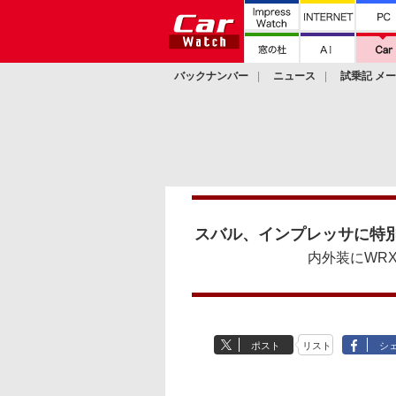
バックナンバー
ニュース
試乗記 メ
カスタム
スバル、インプレッサに特別仕様車「1
内外装にWRX
ポスト
リスト
シ