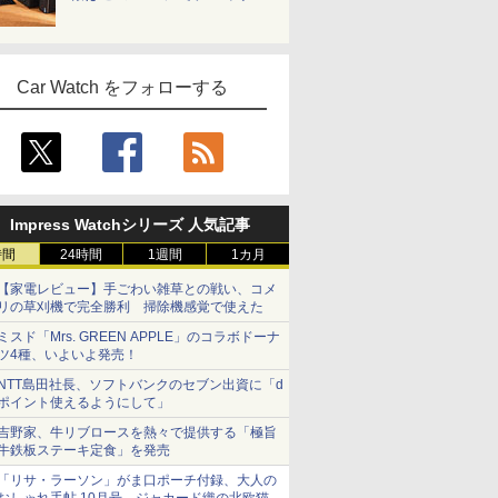
Car Watch をフォローする
Impress Watchシリーズ 人気記事
時間
24時間
1週間
1カ月
【家電レビュー】手ごわい雑草との戦い、コメ
リの草刈機で完全勝利 掃除機感覚で使えた
ミスド「Mrs. GREEN APPLE」のコラボドーナ
ツ4種、いよいよ発売！
NTT島田社長、ソフトバンクのセブン出資に「d
ポイント使えるようにして」
吉野家、牛リブロースを熱々で提供する「極旨
牛鉄板ステーキ定食」を発売
「リサ・ラーソン」がま口ポーチ付録、大人の