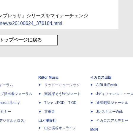
「インプレッサ」シリーズをマイナーチェンジ
ocs/news/20100624_376184.html
トップページに戻る
Rittor Music
イカロス出版
dフォーラム
リットーミュージック
AIRLINEweb
ップ担当者フォーラム
楽器探そう!デジマート
Jディフェンスニュー
ness Library
TシャツPOD T-OD
通訳翻訳ジャーナル
セミナー
立東舎
JレスキューWeb
 X（デジタルクロス）
山と溪谷社
イカロスアカデミー
山と溪谷オンライン
MdN