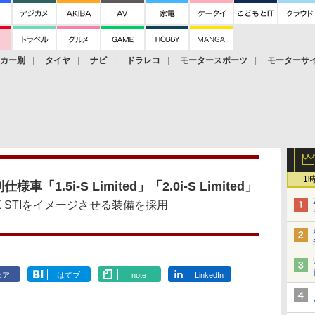
ーカー別
タイヤ
ナビ
ドラレコ
モータースポーツ
モーターサ
1
.5i-S Limited」「2.0i-S Limited」
 STIをイメージさせる装備を採用
ェア
はてブ
note
LinkedIn