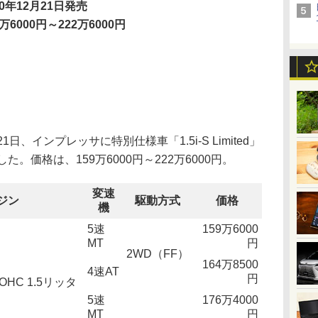
10年12月21日発売
9万6000円～222万6000円
、インプレッサに特別仕様車「1.5i-S Limited」
発売した。価格は、159万6000円～222万6000円。
変速
ジン
駆動方式
価格
機
5速
159万6000
MT
円
2WD（FF）
164万8500
4速AT
円
HC 1.5リッタ
5速
176万4000
MT
円