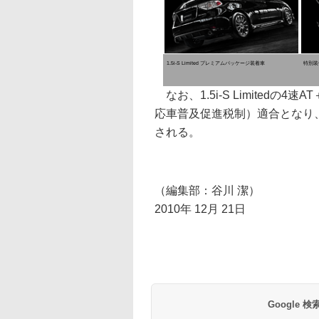
1.5i-S Limited プレミアムパッケージ装着車
特別装
なお、1.5i-S Limitedの
応車普及促進税制）適合となり
される。
（編集部：谷川 潔）
2010年 12月 21日
Google