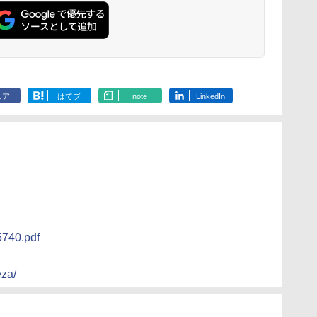
ェア
はてブ
note
LinkedIn
5740.pdf
eza/