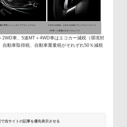
備の専用メッシュタイプフロントグリル
2.0i-S Limited、1.5i-S Limited プレミアムパッケージ
（AT車）に装備されるパドルシフト
4速AT＋2WD車、5速MT＋4WD車はエコカー減税（環境対
、自動車取得税、自動車重量税がそれぞれ50％減税
 検索で当サイトの記事を優先表示させる