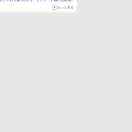
おしゃれ手帖 10月号。ジャカード織の北欧猫デ
ザイン
もっと見る