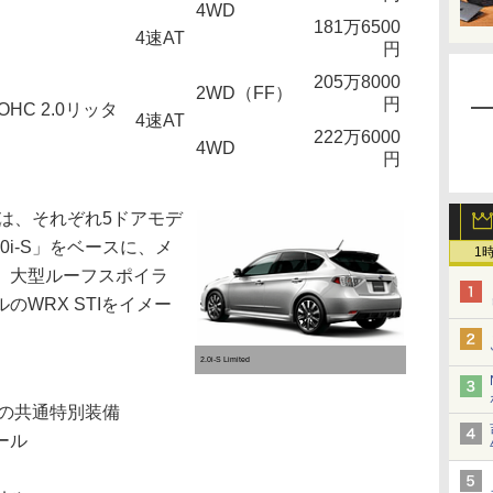
4WD
181万6500
4速AT
円
205万8000
2WD（FF）
円
HC 2.0リッタ
4速AT
222万6000
4WD
円
imitedは、それぞれ5ドアモデ
.0i-S」をベースに、メ
1
、大型ルーフスポイラ
WRX STIをイメー
2.0i-S Limited
mitedの共通特別装備
ール