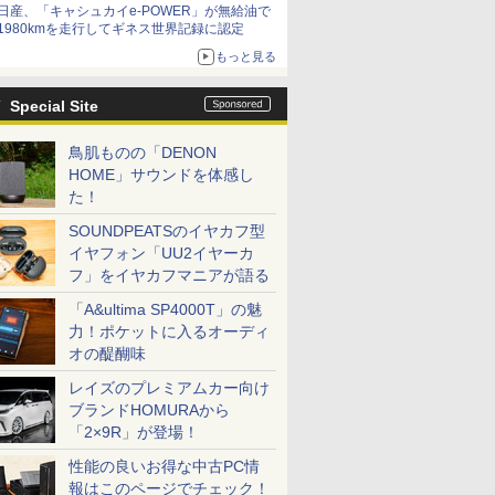
日産、「キャシュカイe-POWER」が無給油で
1980kmを走行してギネス世界記録に認定
もっと見る
Special Site
鳥肌ものの「DENON
HOME」サウンドを体感し
た！
SOUNDPEATSのイヤカフ型
イヤフォン「UU2イヤーカ
フ」をイヤカフマニアが語る
「A&ultima SP4000T」の魅
力！ポケットに入るオーディ
オの醍醐味
レイズのプレミアムカー向け
ブランドHOMURAから
「2×9R」が登場！
性能の良いお得な中古PC情
報はこのページでチェック！