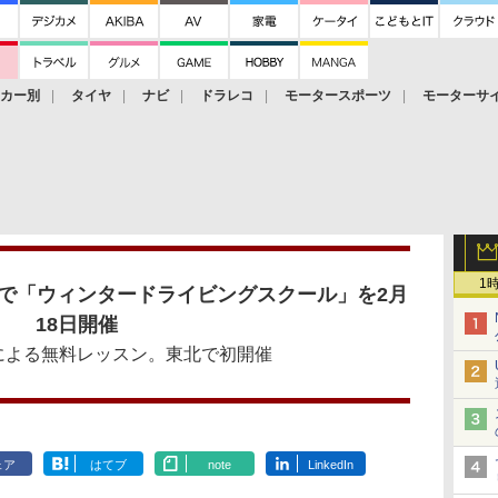
ーカー別
タイヤ
ナビ
ドラレコ
モータースポーツ
モーターサ
1
梯で「ウィンタードライビングスクール」を2月
18日開催
による無料レッスン。東北で初開催
ェア
はてブ
note
LinkedIn