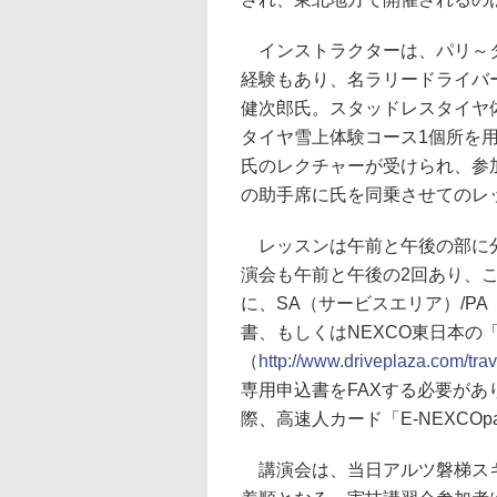
インストラクターは、パリ～
経験もあり、名ラリードライバ
健次郎氏。スタッドレスタイヤ
タイヤ雪上体験コース1個所を
氏のレクチャーが受けられ、参
の助手席に氏を同乗させてのレ
レッスンは午前と午後の部に分
演会も午前と午後の2回あり、こ
に、SA（サービスエリア）/P
書、もしくはNEXCO東日本の
（
http://www.driveplaza.com/tra
専用申込書をFAXする必要が
際、高速人カード「E-NEXCO
講演会は、当日アルツ磐梯スキ