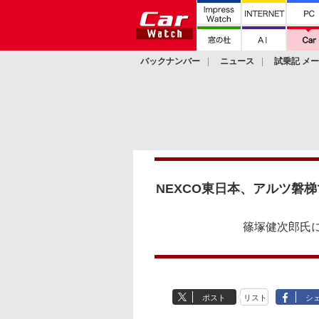
バックナンバー
ニュース
試乗記 メ
カスタム
NEXCO東日本、アルツ磐
篠塚健次郎氏
ポスト
リスト
シ