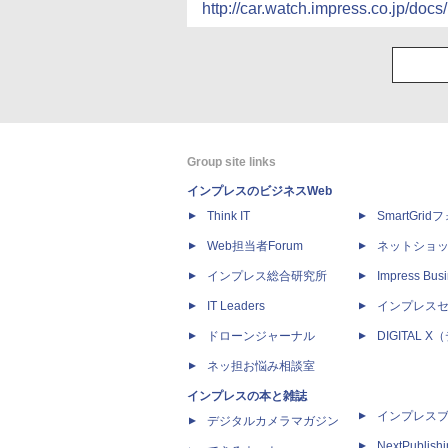
http://car.watch.impress.co.jp/d
Group site links
インプレスのビジネスWeb
Think IT
SmartGri
Web担当者Forum
ネットショ
インプレス総合研究所
Impress Busi
IT Leaders
インプレス
ドローンジャーナル
DIGITAL
ネッ担お悩み相談室
インプレスの本と雑誌
インプレス
デジタルカメラマガジン
NextPublish