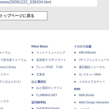
ocs/news/20091222_338434.html
トップページに戻る
Rittor Music
イカロス出版
dフォーラム
リットーミュージック
AIRLINEweb
ップ担当者フォーラム
楽器探そう!デジマート
Jディフェンスニュー
ness Library
TシャツPOD T-OD
通訳翻訳ジャーナル
セミナー
立東舎
JレスキューWeb
 X（デジタルクロス）
山と溪谷社
イカロスアカデミー
山と溪谷オンライン
MdN
CLIMBING-NET
MdN Books
ブックス
近代科学社
MdN Design Interactiv
ing
近代科学社Digital