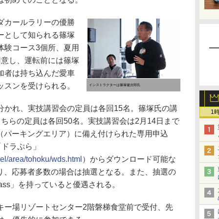
ダカールラリーの優勝
ーとして知られる篠塚
体験コース3個所、夏用
用意し、運転前には篠塚
加者は持ち込んだ愛車
ッスンを受けられる。
インストラクターは篠塚健次郎氏
かれ、実技講習会の定員は各回15名。篠塚氏の講
1
ちらの定員は各回50名。実技講習会は2月14日まで
A（パーキングエリア）に備え付けられた専用申込
「ドラぷら」
vel/area/tohoku/wds.html
）からダウンロード可能な
あり、応募者多数の場合は抽選となる。また、抽選の
pass」を持っていると優遇される。
ー場リゾートセンター2階磐梯食堂前で受付、先