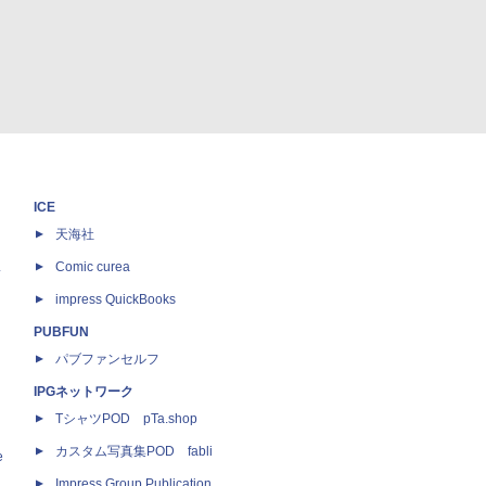
ICE
天海社
ス
Comic curea
impress QuickBooks
PUBFUN
パブファンセルフ
IPGネットワーク
TシャツPOD pTa.shop
カスタム写真集POD fabli
e
Impress Group Publication