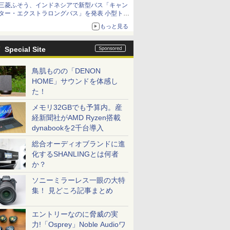
三菱ふそう、インドネシアで新型バス「キャン
ター・エクストラロングバス」を発表 小型トラ
ックベースの観光・旅客輸送向けバス
もっと見る
Special Site
鳥肌ものの「DENON
HOME」サウンドを体感し
た！
メモリ32GBでも予算内。産
経新聞社がAMD Ryzen搭載
dynabookを2千台導入
総合オーディオブランドに進
化するSHANLINGとは何者
か？
ソニーミラーレス一眼の大特
集！ 見どころ記事まとめ
エントリーなのに脅威の実
力!「Osprey」Noble Audioワ