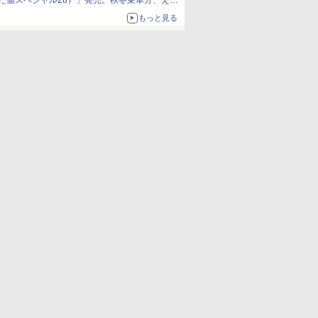
だ値スペシャル28）」発売。秋冬乗車分、えき
ねっと限定
もっと見る