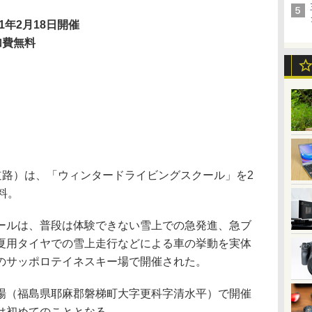
11年2月18日開催
加費無料
道路）は、「ウィンタードライビングスクール」を2
料。
ルは、普段は体験できない雪上での急発進、急ブ
夏用タイヤでの雪上走行などによる車の挙動を実体
のサッポロテイネスキー場で開催された。
（福島県耶麻郡磐梯町大字更科字清水平）で開催
は初めてのこととなる。