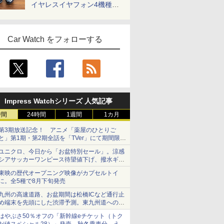
イヤレスイヤフォン4機種を
一気に聴く
Car Watch をフォローする
Impress Watchシリーズ 人気記事
時間
24時間
1週間
1カ月
第3期放送記念！ アニメ「薬屋のひとりご
と」第1期・第2期全話を「TVer」にて期間限定
で順次無料配信開始
ユニクロ、今日から「お盆特別セール」。涼感
シアサッカーワンピース待望値下げ、撥水ギア
ショーツは1990円に
東映の歴代オープニング映像がカプセルトイ
に。全5種で8月下旬発売
九州の高速道路、お盆期間は松橋ICなど通行止
め端末を先頭にした渋滞予測。東九州道への迂
回は料金調整を実施
はやぶさ50％オフの「新幹線eチケット（トク