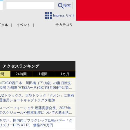
Impress サイト
全カテゴリ
イクル
イベント
アクセスランキング
時間
24時間
1週間
1カ月
NEXCO西日本、川田橋（下り線）の復旧状況
公開 九州道 宮原SA〜八代ICで8月9日中に緊急
車両を通行可能に
UDトラックス、大型トラック「クオン」に車両
運搬用ショートキャブトラクタ追加
スーパーフォーミュラ 近藤真彦会長、2027年
のスケジュールや熊本地震についての募金活動
を紹介
ヤマハ、国内向けフラグシップ四輪バギー「グ
リズリーEPS XT-R」 価格220万円