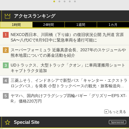
●
●
●
●
●
アクセスランキング
1時間
24時間
1週間
1カ月
NEXCO西日本、川田橋（下り線）の復旧状況公開 九州道 宮原
SA〜八代ICで8月9日中に緊急車両を通行可能に
スーパーフォーミュラ 近藤真彦会長、2027年のスケジュールや
熊本地震についての募金活動を紹介
UDトラックス、大型トラック「クオン」に車両運搬用ショート
キャブトラクタ追加
三菱ふそう、インドネシアで新型バス「キャンター・エクストラ
ロングバス」を発表 小型トラックベースの観光・旅客輸送向け
バス
ヤマハ、国内向けフラグシップ四輪バギー「グリズリーEPS XT-
R」 価格220万円
もっと見る
Special Site