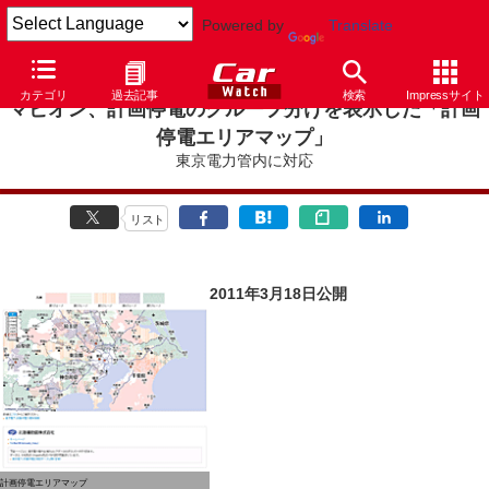
Powered by
Translate
カテゴリ
過去記事
検索
Impressサイト
マピオン、計画停電のグループ分けを表示した「計画
停電エリアマップ」
東京電力管内に対応
リスト
2011年3月18日公開
計画停電エリアマップ