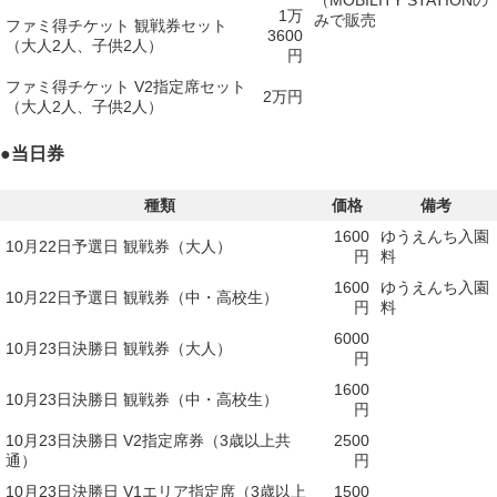
（MOBILITY STATIONの
1万
みで販売
ファミ得チケット 観戦券セット
3600
（大人2人、子供2人）
円
ファミ得チケット V2指定席セット
2万円
（大人2人、子供2人）
●
当日券
種類
価格
備考
1600
ゆうえんち入園
10月22日予選日 観戦券（大人）
円
料
1600
ゆうえんち入園
10月22日予選日 観戦券（中・高校生）
円
料
6000
10月23日決勝日 観戦券（大人）
円
1600
10月23日決勝日 観戦券（中・高校生）
円
10月23日決勝日 V2指定席券（3歳以上共
2500
通）
円
10月23日決勝日 V1エリア指定席（3歳以上
1500