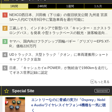
1時間
24時間
1週間
1カ月
NEXCO西日本、川田橋（下り線）の復旧状況公開 九州道 宮原
SA〜八代ICで8月9日中に緊急車両を通行可能に
三菱ふそう、インドネシアで新型バス「キャンター・エクストラ
ロングバス」を発表 小型トラックベースの観光・旅客輸送向け
バス
ヤマハ、国内向けフラグシップ四輪バギー「グリズリーEPS XT-
R」 価格220万円
UDトラックス、大型トラック「クオン」に車両運搬用ショート
キャブトラクタ追加
日産、「キャシュカイe-POWER」が無給油で1980kmを走行し
てギネス世界記録に認定
もっと見る
Special Site
エントリーなのに脅威の実力!「Osprey」Nobl
e Audioワイヤレスイヤフォン4機種を一気に聴
く