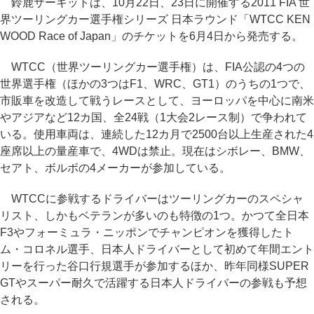
鈴鹿サーキットは、10月22日、23日に開催する2011 FIA 世
界ツーリングカー選手権シリーズ 日本ラウンド「WTCC KEN
WOOD Race of Japan」のチケットを6月4日から発売する。
WTCC（世界ツーリングカー選手権）は、FIA公認の4つの
世界選手権（ほかの3つはF1、WRC、GT1）のうちの1つで、
市販車を改造して戦うレースとして、ヨーロッパを中心に南米
やアジアなど12カ国、全24戦（1大会2レース制）で争われて
いる。使用車両は、連続した12カ月で2500台以上生産された4
座席以上の量産車で、4WDは禁止。現在はシボレー、BMW、
セアト、ボルボの4メーカーが参加している。
WTCCに参戦するドライバーはツーリングカーのスペシャ
リスト、しかもベテランが多いのも特徴の1つ。かつて全日本
F3やフォーミュラ・ニッポンでチャンピオンを獲得したト
ム・コロネル選手、日本人ドライバーとして初めて年間エント
リーを行った谷口行規選手が参加するほか、昨年同様SUPER
GTやスーパー耐久で活躍する日本人ドライバーの参戦も予想
される。