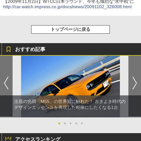
【2009年11月2日】WTCC日本ラウンド、今年も熾烈な“水中戦”に
http://car.watch.impress.co.jp/docs/news/20091102_326008.html
トップページに戻る
おすすめ記事
注目の光岡「M55」の世界観に触れた！ 古きよき時代の
デザインエッセンスを再現した相棒にしたくなる1台
●
●
●
●
●
アクセスランキング