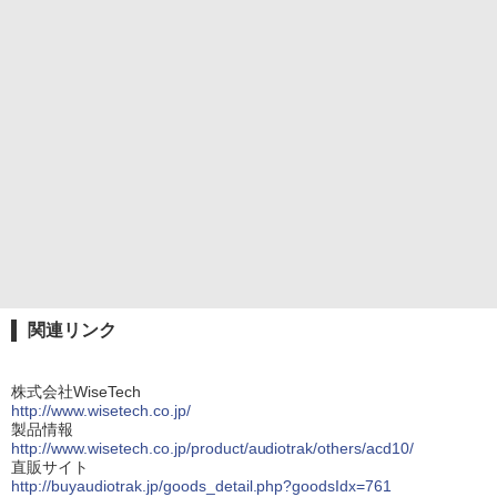
関連リンク
株式会社WiseTech
http://www.wisetech.co.jp/
製品情報
http://www.wisetech.co.jp/product/audiotrak/others/acd10/
直販サイト
http://buyaudiotrak.jp/goods_detail.php?goodsIdx=761