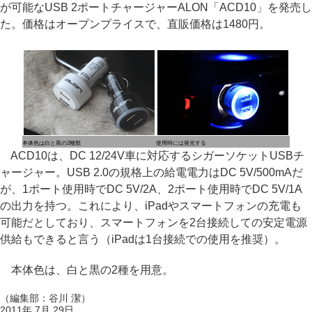
が可能なUSB 2ポートチャージャーALON「ACD10」を発売し
た。価格はオープンプライスで、直販価格は1480円。
本体色は白と黒の2種類
使用時には発光する
ACD10は、DC 12/24V車に対応するシガーソケットUSBチ
ャージャー。USB 2.0の規格上の給電電力はDC 5V/500mAだ
が、1ポート使用時でDC 5V/2A、2ポート使用時でDC 5V/1A
の出力を持つ。これにより、iPadやスマートフォンの充電も
可能だとしており、スマートフォンを2台接続しての安定電源
供給もできると言う（iPadは1台接続での使用を推奨）。
本体色は、白と黒の2種を用意。
（編集部：谷川 潔）
2011年 7月 29日