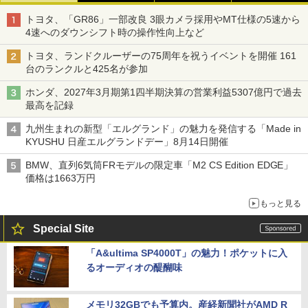
トヨタ、「GR86」一部改良 3眼カメラ採用やMT仕様の5速から
4速へのダウンシフト時の操作性向上など
トヨタ、ランドクルーザーの75周年を祝うイベントを開催 161
台のランクルと425名が参加
ホンダ、2027年3月期第1四半期決算の営業利益5307億円で過去
最高を記録
九州生まれの新型「エルグランド」の魅力を発信する「Made in
KYUSHU 日産エルグランドデー」8月14日開催
BMW、直列6気筒FRモデルの限定車「M2 CS Edition EDGE」
価格は1663万円
もっと見る
Special Site
「A&ultima SP4000T」の魅力！ポケットに入
るオーディオの醍醐味
メモリ32GBでも予算内。産経新聞社がAMD R