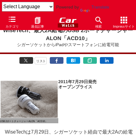
Powered by
Translate
カテゴリ
過去記事
検索
Impressサイト
WiseTech、最大2A給電のUSB 2ポートチャージャー
ALON「ACD10」
シガーソケットからiPadやスマートフォンに給電可能
リスト
2011年7月29日発売
オープンプライス
USB 2ポートチャージャーALON「ACD10」
WiseTechは7月29日、シガーソケット経由で最大2Aの給電