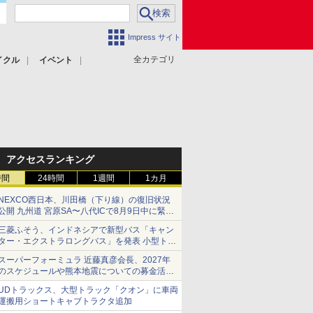
Impress サイト
全カテゴリ
イクル
イベント
アクセスランキング
時間
24時間
1週間
1カ月
NEXCO西日本、川田橋（下り線）の復旧状況
公開 九州道 宮原SA〜八代ICで8月9日中に緊急
車両を通行可能に
三菱ふそう、インドネシアで新型バス「キャン
ター・エクストラロングバス」を発表 小型トラ
ックベースの観光・旅客輸送向けバス
スーパーフォーミュラ 近藤真彦会長、2027年
のスケジュールや熊本地震についての募金活動
を紹介
UDトラックス、大型トラック「クオン」に車両
運搬用ショートキャブトラクタ追加