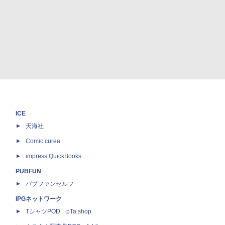
ICE
天海社
ス
Comic curea
impress QuickBooks
PUBFUN
パブファンセルフ
IPGネットワーク
TシャツPOD pTa.shop