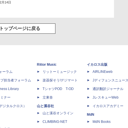
年2月14日
トップページに戻る
Rittor Music
イカロス出版
dフォーラム
リットーミュージック
AIRLINEweb
ップ担当者フォーラム
楽器探そう!デジマート
Jディフェンスニュー
ness Library
TシャツPOD T-OD
通訳翻訳ジャーナル
セミナー
立東舎
JレスキューWeb
 X（デジタルクロス）
山と溪谷社
イカロスアカデミー
山と溪谷オンライン
MdN
CLIMBING-NET
MdN Books