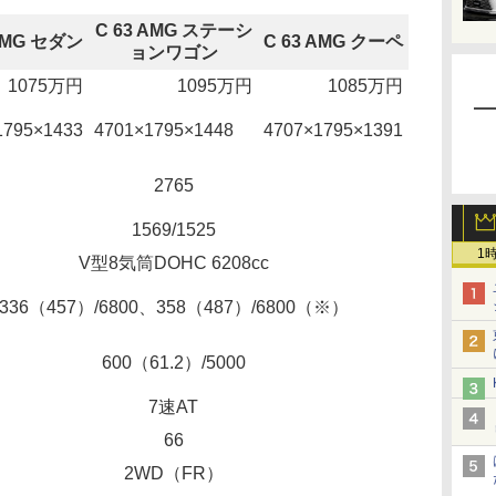
C 63 AMG ステーシ
 AMG セダン
C 63 AMG クーペ
ョンワゴン
1075万円
1095万円
1085万円
1795×1433
4701×1795×1448
4707×1795×1391
2765
1569/1525
1
V型8気筒DOHC 6208cc
336（457）/6800、358（487）/6800（※）
600（61.2）/5000
7速AT
66
2WD（FR）