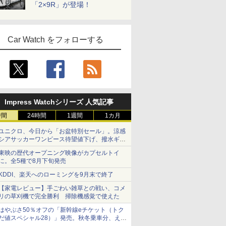
「2×9R」が登場！
Car Watch をフォローする
Impress Watchシリーズ 人気記事
時間
24時間
1週間
1カ月
ユニクロ、今日から「お盆特別セール」。涼感
シアサッカーワンピース待望値下げ、撥水ギア
ショーツは1990円に
東映の歴代オープニング映像がカプセルトイ
に。全5種で8月下旬発売
KDDI、楽天へのローミングを9月末で終了
【家電レビュー】手ごわい雑草との戦い、コメ
リの草刈機で完全勝利 掃除機感覚で使えた
はやぶさ50％オフの「新幹線eチケット（トク
だ値スペシャル28）」発売。秋冬乗車分、えき