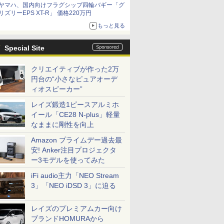
ヤマハ、国内向けフラグシップ四輪バギー「グ
リズリーEPS XT-R」 価格220万円
もっと見る
Special Site
クリエイティブが作った2万
円台の“小さなピュアオーデ
ィオスピーカー”
レイズ鍛造1ピースアルミホ
イール「CE28 N-plus」軽量
なままに剛性を向上
Amazon プライムデー過去最
安! Anker注目プロジェクタ
ー3モデルを使ってみた
iFi audio主力「NEO Stream
3」「NEO iDSD 3」に迫る
レイズのプレミアムカー向け
ブランドHOMURAから