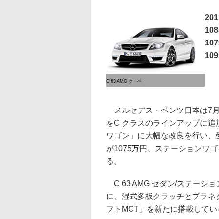
20
10
10
10
C 63 AMG クーペ
メルセデス・ベンツ日本は7月29
をC クラスのラインアップに追加
ワゴン」に大幅な改良を行い、受
が1075万円、ステーションワゴ
る。
C 63 AMG セダン/ステ
に、湿式多板クラッチとプラネタ
フトMCT」を新たに搭載してい