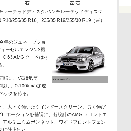
右
左/右
チレーテッドディスク/ベンチレーテッドディスク
0 R18/255/35 R18、235/35 R19/255/30 R19（※）
、今年のジュネーブショ
ディーゼルエンジン2機
 63 AMG クーペはそ
る。
同様に、V型8気筒
C 63 AMG セダン
し、0-100km/h加速
うスペックを誇る。
、大きく傾いたウインドースクリーン、長く伸び
ロポーションを基調に、新設計のAMG フロントエ
、アルミニウムボンネット、ワイドフロントフェン
クに仕上げた。