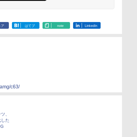
ェア
はてブ
note
LinkedIn
/amg/c63/
ンツ、
化した
MG