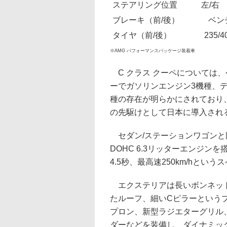
ステアリング位置
左/右
ブレーキ（前/後）
ベン
タイヤ（前/後）
235/4
※AMG パフォーマンスパッケージ装着車
C クラス クーペについては
ーでガソリンエンジン3機種、
種の存在が明らかにされており、C
の先駆けとして日本に導入され
セダン/ステーションワゴンと
DOHC 6.3リッターエンジンを搭載
4.5秒、最高速250km/hとい
エクステリアは長いボンネット
たルーフ、細いCピラーというプ
プロン、新型ラジエターグリル
ダーなどを装備し、ダイナミッ