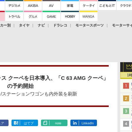
ーカー別
タイヤ
ナビ
ドラレコ
モータースポーツ
モーターサ
1
 クーペを日本導入、「C 63 AMG クーペ」
の予約開始
セダン/ステーションワゴンも内外装を刷新
ェア
はてブ
note
LinkedIn