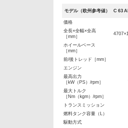
モデル（欧州参考値）
C 63
価格
全長×全幅×全高
4707×
［mm］
ホイールベース
［mm］
前/後トレッド［mm］
エンジン
最高出力
［kW（PS）/rpm］
最大トルク
［Nm（kgm）/rpm］
トランスミッション
燃料タンク容量（L）
駆動方式