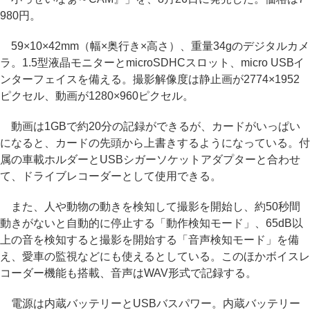
980円。
59×10×42mm（幅×奥行き×高さ）、重量34gのデジタルカメ
ラ。1.5型液晶モニターとmicroSDHCスロット、micro USBイ
ンターフェイスを備える。撮影解像度は静止画が2774×1952
ピクセル、動画が1280×960ピクセル。
動画は1GBで約20分の記録ができるが、カードがいっぱい
になると、カードの先頭から上書きするようになっている。付
属の車載ホルダーとUSBシガーソケットアダプターと合わせ
て、ドライブレコーダーとして使用できる。
また、人や動物の動きを検知して撮影を開始し、約50秒間
動きがないと自動的に停止する「動作検知モード」、65dB以
上の音を検知すると撮影を開始する「音声検知モード」を備
え、愛車の監視などにも使えるとしている。このほかボイスレ
コーダー機能も搭載、音声はWAV形式で記録する。
電源は内蔵バッテリーとUSBバスパワー。内蔵バッテリー