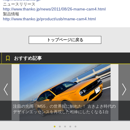
ニュースリリース
http://www.thanko.jp/news/2011/08/26-mame-cam4.html
製品情報
http://www.thanko.jp/product/usb/mame-cam4.html
トップページに戻る
おすすめ記事
注目の光岡「M55」の世界観に触れた！ 古きよき時代の
デザインエッセンスを再現した相棒にしたくなる1台
●
●
●
●
●