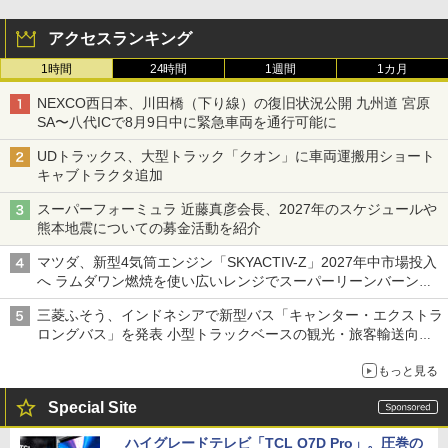
アクセスランキング
1時間
24時間
1週間
1カ月
NEXCO西日本、川田橋（下り線）の復旧状況公開 九州道 宮原
SA〜八代ICで8月9日中に緊急車両を通行可能に
UDトラックス、大型トラック「クオン」に車両運搬用ショート
キャブトラクタ追加
スーパーフォーミュラ 近藤真彦会長、2027年のスケジュールや
熊本地震についての募金活動を紹介
マツダ、新型4気筒エンジン「SKYACTIV-Z」2027年中市場投入
へ ラムダワン燃焼を使い広いレンジでスーパーリーンバーン燃
焼を実現
三菱ふそう、インドネシアで新型バス「キャンター・エクストラ
ロングバス」を発表 小型トラックベースの観光・旅客輸送向け
バス
もっと見る
Special Site
ハイグレードテレビ「TCL Q7D Pro」。圧巻の