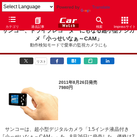
Powered by
Translate
カテゴリ
過去記事
検索
Impressサイト
サンコー、ドライブレコーダーにもなる超小型デジカ
メ「小っせいなぁ～CAM」
動作検知モードで愛車の監視カメラにも
リスト
2011年8月26日発売
7980円
サンコーは、超小型デジタルカメラ「1.5インチ液晶付き
『小っせいなぁ～CAM』」を、8月26日に発売した。価格は7