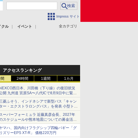
Impress サイト
全カテゴリ
イクル
イベント
アクセスランキング
時間
24時間
1週間
1カ月
NEXCO西日本、川田橋（下り線）の復旧状況
公開 九州道 宮原SA〜八代ICで8月9日中に緊急
車両を通行可能に
三菱ふそう、インドネシアで新型バス「キャン
ター・エクストラロングバス」を発表 小型トラ
ックベースの観光・旅客輸送向けバス
スーパーフォーミュラ 近藤真彦会長、2027年
のスケジュールや熊本地震についての募金活動
を紹介
ヤマハ、国内向けフラグシップ四輪バギー「グ
リズリーEPS XT-R」 価格220万円