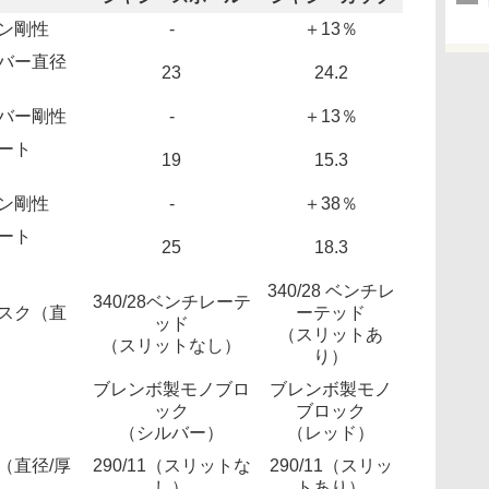
ン剛性
-
＋13％
バー直径
23
24.2
バー剛性
-
＋13％
ート
19
15.3
）
ン剛性
-
＋38％
ート
25
18.3
）
340/28 ベンチレ
340/28ベンチレーテ
スク（直
ーテッド
ッド
（スリットあ
（スリットなし）
り）
ブレンボ製モノブロ
ブレンボ製モノ
ック
ブロック
（シルバー）
（レッド）
（直径/厚
290/11（スリットな
290/11（スリッ
し）
トあり）