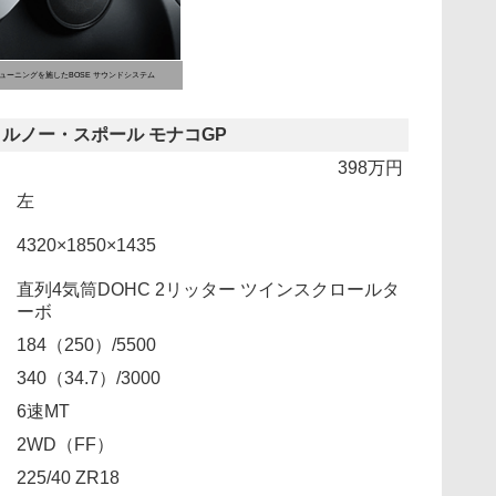
ューニングを施したBOSE サウンドシステム
 ルノー・スポール モナコGP
398万円
左
4320×1850×1435
直列4気筒DOHC 2リッター ツインスクロールタ
ーボ
184（250）/5500
］
340（34.7）/3000
6速MT
2WD（FF）
225/40 ZR18