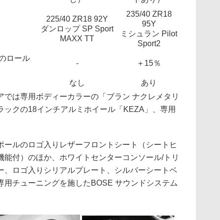
235/40 ZR18
225/40 ZR18 92Y
95Y
ダンロップ SP Sport
ミシュラン Pilot
MAXX TT
Sport2
のロール
-
＋15％
なし
あり
では専用ボディーカラーの「ブラン ナクレメタリ
ックの18インチアルミホイール「KEZA」、専用
ールのロゴ入りレザーフロントシート（シートヒ
機能付）のほか、ホワイトセンターコンソール/トリ
ー、ロゴ入りシリアルプレート、シルバーシートベ
用チューニングを施したBOSE サウンドシステム