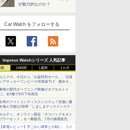
ぜ魅力的なのか？
Car Watch をフォローする
Impress Watchシリーズ 人気記事
時間
24時間
1週間
1カ月
ユニクロ、今日から「お盆特別セール」。涼感
シアサッカーワンピース待望値下げ、撥水ギア
ショーツは1990円に
東映の歴代オープニング映像がカプセルトイ
に。全5種で8月下旬発売
令和のファミコンディスクシステム？安価に書
き換え可能なGB用「しましまディスクシステ
ム」
カルディ、オンライン限定「ネコバッグ＆タン
ブラーセット」を一般販売。7月の抽選販売の
当選無効分
【家電レビュー】手ごわい雑草との戦い、コメ