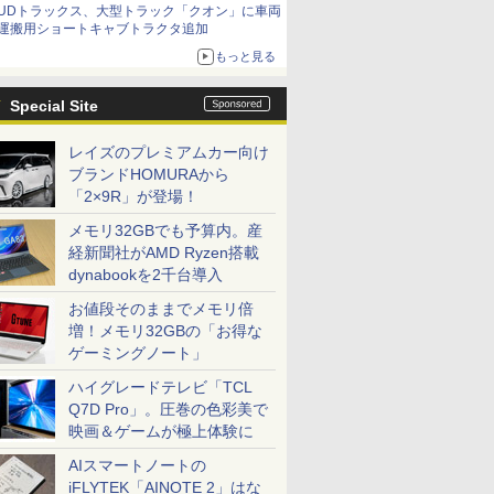
UDトラックス、大型トラック「クオン」に車両
運搬用ショートキャブトラクタ追加
もっと見る
Special Site
レイズのプレミアムカー向け
ブランドHOMURAから
「2×9R」が登場！
メモリ32GBでも予算内。産
経新聞社がAMD Ryzen搭載
dynabookを2千台導入
お値段そのままでメモリ倍
増！メモリ32GBの「お得な
ゲーミングノート」
ハイグレードテレビ「TCL
Q7D Pro」。圧巻の色彩美で
映画＆ゲームが極上体験に
AIスマートノートの
iFLYTEK「AINOTE 2」はな