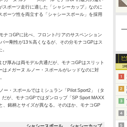
がスポーツ走行に適した「シャシーカップ」なのに
スポーツ性を両立する「シャシースポール」を採用
モナコGPに比べ、フロント/リアのサスペンション
ールバー剛性が13％高くなるが、その分モナコGPはス
た。
び厚みは両モデル共通だが、モナコGPはスリット
1
ーはメガーヌ ルノー・スポールがレッドなのに対
る。
・スポールではミシュラン「Pilot Sport2」（タ
5Y）だが、モナコGPではダンロップ「SP Sport MAXX
 92Y）と、銘柄とサイズが異なる。そのほか、モナコGP
シャシースポール
シャシーカップ