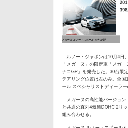
20
39
メガーヌ ルノー・スポール モナコGP
ルノー・ジャポンは10月4日
「メガーヌ」の限定車「メガーヌ
ナコGP」を発売した。30台限定
テアリング位置は左のみ。全国
ール スペシャリストディーラ
メガーヌの高性能バージョン「
と共通の直列4気筒DOHC 2リ
組み合わせる。
メガーヌ ルノー・スポールとメ