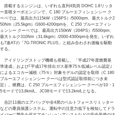
搭載するエンジンは、いずれも直列4気筒 DOHC 1.8リッタ
ー直噴ターボエンジンで、C 180 ブルーエフィシェンシー ク
ーペでは、最高出力115kW（156PS）/5000rpm、最大トルク2
50Nm（25.5kgm）/1600-4200rpmを、C 250 ブルーエフィシ
ェンシー クーペでは、最高出力150kW（204PS）/5500rpm、
最大トルク310Nm（31.6kgm）/2000-4300rpmを発生。いずれ
も7速ATの「7G-TRONIC PLUS」と組み合わされ後輪を駆動
する。
アイドリングストップ機構も搭載し、「平成27年度燃費基
準達成」および｢平成17年排出ガス基準75％低減レベル認定｣
によるエコカー減税（75％）対象モデルの認定を取得（C 180
ブルーエフィシェンシー クーペは型式認証取得前につき未
定）。燃費は、C 250 ブルーエフィシェンシー クーペが10・1
5モードで13,8km/L、JC08モードで13.2km/Lとなる。
合計11個のエアバッグや全4席のベルトフォースリミッター
などの乗員保護システム、運転中の注意力低下を検知してドラ
イバーに警告を促すアテンションアシストなどの安全装備のほ