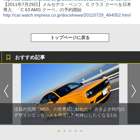
【2011年7月29日】メルセデス・ベンツ、C クラス クーペを日本
導入、「C 63 AMG クーペ」の予約開始
http://car.watch.impress.co.jp/docs/news/20110729_464052.html
トップページに戻る
おすすめ記事
注目の光岡「M55」の世界観に触れた！ 古きよき時代の
デザインエッセンスを再現した相棒にしたくなる1台
●
●
●
●
●