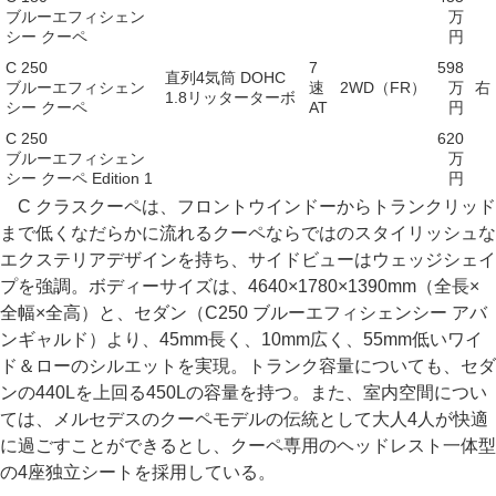
ブルーエフィシェン
万
シー クーペ
円
C 250
7
598
直列4気筒 DOHC
ブルーエフィシェン
速
2WD（FR）
万
右
1.8リッターターボ
シー クーペ
AT
円
C 250
620
ブルーエフィシェン
万
シー クーペ Edition 1
円
C クラスクーペは、フロントウインドーからトランクリッド
まで低くなだらかに流れるクーペならではのスタイリッシュな
エクステリアデザインを持ち、サイドビューはウェッジシェイ
プを強調。ボディーサイズは、4640×1780×1390mm（全長×
全幅×全高）と、セダン（C250 ブルーエフィシェンシー アバ
ンギャルド）より、45mm長く、10mm広く、55mm低いワイ
ド＆ローのシルエットを実現。トランク容量についても、セダ
ンの440Lを上回る450Lの容量を持つ。また、室内空間につい
ては、メルセデスのクーペモデルの伝統として大人4人が快適
に過ごすことができるとし、クーペ専用のヘッドレスト一体型
の4座独立シートを採用している。