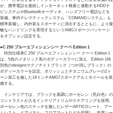
か、携帯電話を接続しインターネット検索と連動するHDDナ
ビシステムやBluetoothオーディオ、ハンズフリー電話などを
装備。車内テレマティックシステム「COMANDシステム」も
標準装備し、内外装をスポーティに演出するとともに、より俊
敏なハンドリングを実現するというAMGスポーツパッケージ
をオプション設定する。
●
C 250 ブルーエフィシェンシー クーペ Edition 1
特別仕様車C 250 ブルーエフィシェンシー クーペ Edition 1
は、5色のメタリック系のボディーカラーに加え、Edition 1特
別色のdesignoマグノナイトブラック（つや消しブラック）の
ボディーカラーを設定。ポリッシュとチタニウムグレーの2ト
ーン加工を施した18インチAMG7スポークアルミホイールを装
備する。
インテリアでは、ブラックを基調にポーセレン（乳白色）の
コントラストが入るインテリアトリムやステアリングを採用。
ポーセレン色のステッチを施したレザーARTICOシート、アー
ムレスト、ドアパネル、フロアマットなどを採用し、前席シー