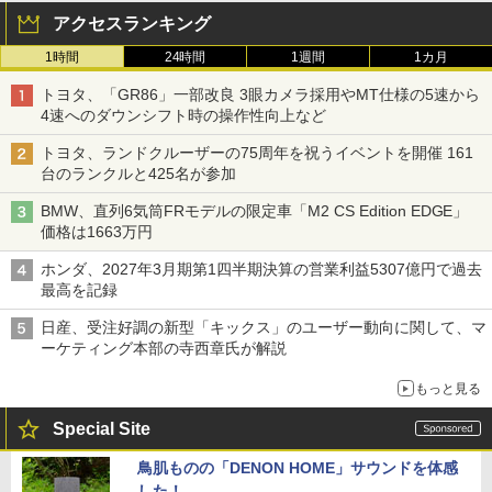
アクセスランキング
1時間
24時間
1週間
1カ月
トヨタ、「GR86」一部改良 3眼カメラ採用やMT仕様の5速から
4速へのダウンシフト時の操作性向上など
トヨタ、ランドクルーザーの75周年を祝うイベントを開催 161
台のランクルと425名が参加
BMW、直列6気筒FRモデルの限定車「M2 CS Edition EDGE」
価格は1663万円
ホンダ、2027年3月期第1四半期決算の営業利益5307億円で過去
最高を記録
日産、受注好調の新型「キックス」のユーザー動向に関して、マ
ーケティング本部の寺西章氏が解説
もっと見る
Special Site
鳥肌ものの「DENON HOME」サウンドを体感
した！