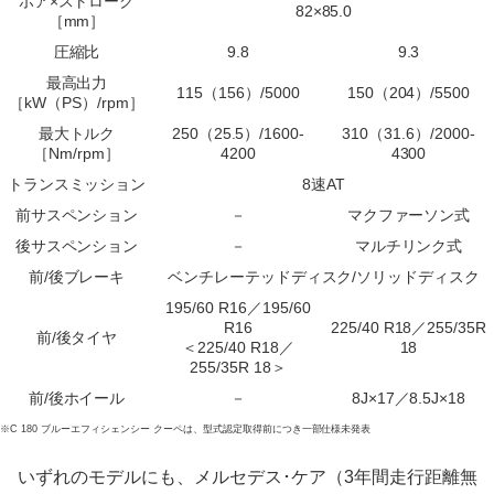
ボア×ストローク
82×85.0
［mm］
圧縮比
9.8
9.3
最高出力
115（156）/5000
150（204）/5500
［kW（PS）/rpm］
最大トルク
250（25.5）/1600-
310（31.6）/2000-
［Nm/rpm］
4200
4300
トランスミッション
8速AT
前サスペンション
－
マクファーソン式
後サスペンション
－
マルチリンク式
前/後ブレーキ
ベンチレーテッドディスク/ソリッドディスク
195/60 R16／195/60
R16
225/40 R18／255/35R
前/後タイヤ
＜225/40 R18／
18
255/35R 18＞
前/後ホイール
－
8J×17／8.5J×18
※C 180 ブルーエフィシェンシー クーペは、型式認定取得前につき一部仕様未発表
いずれのモデルにも、メルセデス･ケア（3年間走行距離無