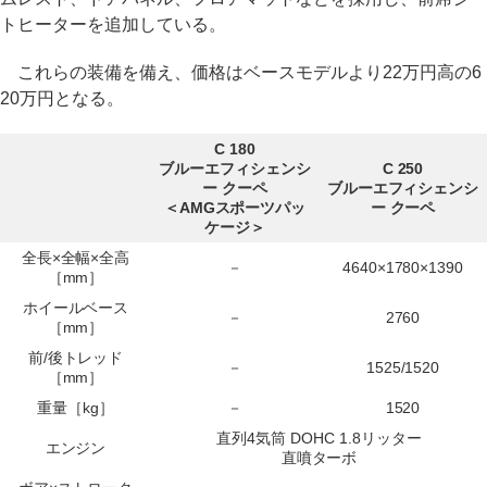
トヒーターを追加している。
これらの装備を備え、価格はベースモデルより22万円高の6
20万円となる。
C 180
ブルーエフィシェンシ
C 250
ー クーペ
ブルーエフィシェンシ
＜AMGスポーツパッ
ー クーペ
ケージ＞
全長×全幅×全高
－
4640×1780×1390
［mm］
ホイールベース
－
2760
［mm］
前/後トレッド
－
1525/1520
［mm］
重量［kg］
－
1520
直列4気筒 DOHC 1.8リッター
エンジン
直噴ターボ