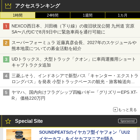
アクセスランキング
1時間
24時間
1週間
1カ月
NEXCO西日本、川田橋（下り線）の復旧状況公開 九州道 宮原
SA〜八代ICで8月9日中に緊急車両を通行可能に
スーパーフォーミュラ 近藤真彦会長、2027年のスケジュールや
熊本地震についての募金活動を紹介
UDトラックス、大型トラック「クオン」に車両運搬用ショート
キャブトラクタ追加
三菱ふそう、インドネシアで新型バス「キャンター・エクストラ
ロングバス」を発表 小型トラックベースの観光・旅客輸送向け
バス
ヤマハ、国内向けフラグシップ四輪バギー「グリズリーEPS XT-
R」 価格220万円
もっと見る
Special Site
SOUNDPEATSのイヤカフ型イヤフォン「UU2
イヤーカフ」をイヤカフマニアが語る