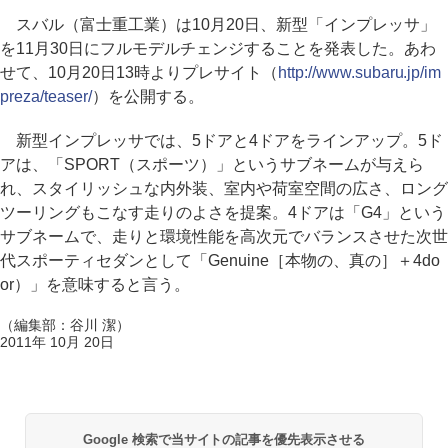
スバル（富士重工業）は10月20日、新型「インプレッサ」
を11月30日にフルモデルチェンジすることを発表した。あわ
せて、10月20日13時よりプレサイト（
http://www.subaru.jp/im
preza/teaser/
）を公開する。
新型インプレッサでは、5ドアと4ドアをラインアップ。5ド
アは、「SPORT（スポーツ）」というサブネームが与えら
れ、スタイリッシュな内外装、室内や荷室空間の広さ、ロング
ツーリングもこなす走りのよさを提案。4ドアは「G4」という
サブネームで、走りと環境性能を高次元でバランスさせた次世
代スポーティセダンとして「Genuine［本物の、真の］＋4do
or）」を意味すると言う。
（編集部：谷川 潔）
2011年 10月 20日
Google 検索で当サイトの記事を優先表示させる