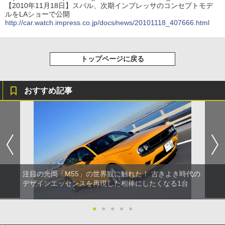
【2010年11月18日】スバル、次期インプレッサのコンセプトモデ
ルをLAショーで公開
http://car.watch.impress.co.jp/docs/news/20101118_407666.html
トップページに戻る
おすすめ記事
注目の光岡「M55」の世界観に触れた！ 古きよき時代の
デザインエッセンスを再現した相棒にしたくなる1台
●
●
●
●
●