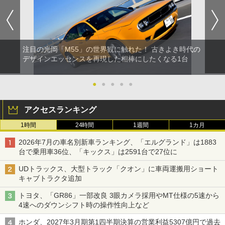
注目の光岡「M55」の世界観に触れた！ 古きよき時代の
デザインエッセンスを再現した相棒にしたくなる1台
●
●
●
●
●
アクセスランキング
1時間
24時間
1週間
1カ月
2026年7月の車名別新車ランキング、「エルグランド」は1883
台で乗用車36位、「キックス」は2591台で27位に
UDトラックス、大型トラック「クオン」に車両運搬用ショート
キャブトラクタ追加
トヨタ、「GR86」一部改良 3眼カメラ採用やMT仕様の5速から
4速へのダウンシフト時の操作性向上など
ホンダ、2027年3月期第1四半期決算の営業利益5307億円で過去