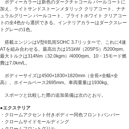
ボディーカラーは新色のダークチャコール パールコートに
加え、ライトサンドストーンメタリック クリアコート、ナチ
ュラルグリーン パールコート、ブライトホワイト クリアコー
トの全4色から選択できる。インテリアカラーはダークスレー
トグレーの1色。
搭載エンジンはV型6気筒SOHC 3.7リッターで、これに4速
ATを組み合わせる。最高出力は151kW（205PS）/5200rpm、
最大トルクは314Nm（32.0kgm）/4000rpm。10・15モード燃
費は7.0km/L。
ボディーサイズは4500×1830×1820mm（全長×全幅×全
高）、ホイールベース2695mm。車両重量は1930kg。
スポーツと比較した際の追加装備は次のとおり。
●
エクステリア
・クロームアクセント付きボディー同色フロントバンパー
・クロームサイドモールディング
・クロームフロントグリル