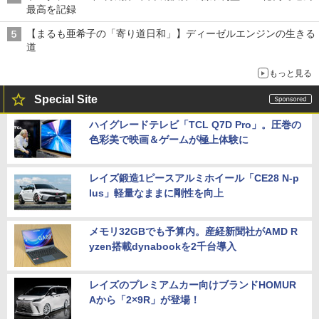
最高を記録
【まるも亜希子の「寄り道日和」】ディーゼルエンジンの生きる
道
もっと見る
Special Site
ハイグレードテレビ「TCL Q7D Pro」。圧巻の
色彩美で映画＆ゲームが極上体験に
レイズ鍛造1ピースアルミホイール「CE28 N-p
lus」軽量なままに剛性を向上
メモリ32GBでも予算内。産経新聞社がAMD R
yzen搭載dynabookを2千台導入
レイズのプレミアムカー向けブランドHOMUR
Aから「2×9R」が登場！