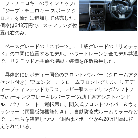
ープ・チェロキーのラインアップに
「ジープ・チェロキー スポーツ ク
ロス」を新たに追加して発売した。
価格は348万円で、ステアリング位
置は右のみ。
ベースグレードの「スポーツ」、上級グレードの「リミテッ
ド」の中間に位置するモデル。パワートレーンは全モデル共通
で、リミテッドと共通の機能・装備を多数採用した。
具体的にはボディー同色のフロントバンパー（クロームアク
セント付き）/フェンダー、クロームフロントグリル、リアデ
ィープティンテッドガラス、レザー製ステアリング/シフトノ
ブ/パーキングブレーキレバーブーツ/助手席アシストハンド
ル、パワーシート（運転席）、間欠式フロントワイパー＆ウォ
ッシャー（雨量感知機能付き）、自動防眩式ルームミラーなど
で、これらを装備しつつ、価格はスポーツから20万円高に抑
えられている。