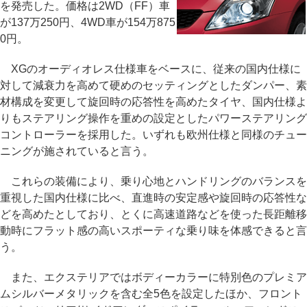
を発売した。価格は2WD（FF）車
が137万250円、4WD車が154万875
0円。
XGのオーディオレス仕様車をベースに、従来の国内仕様に
対して減衰力を高めて硬めのセッティングとしたダンパー、素
材構成を変更して旋回時の応答性を高めたタイヤ、国内仕様よ
りもステアリング操作を重めの設定としたパワーステアリング
コントローラーを採用した。いずれも欧州仕様と同様のチュー
ニングが施されていると言う。
これらの装備により、乗り心地とハンドリングのバランスを
重視した国内仕様に比べ、直進時の安定感や旋回時の応答性な
どを高めたとしており、とくに高速道路などを使った長距離移
動時にフラット感の高いスポーティな乗り味を体感できると言
う。
また、エクステリアではボディーカラーに特別色のプレミア
ムシルバーメタリックを含む全5色を設定したほか、フロント