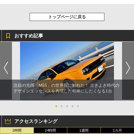
トップページに戻る
おすすめ記事
注目の光岡「M55」の世界観に触れた！ 古きよき時代の
デザインエッセンスを再現した相棒にしたくなる1台
●
●
●
●
●
アクセスランキング
1時間
24時間
1週間
1カ月