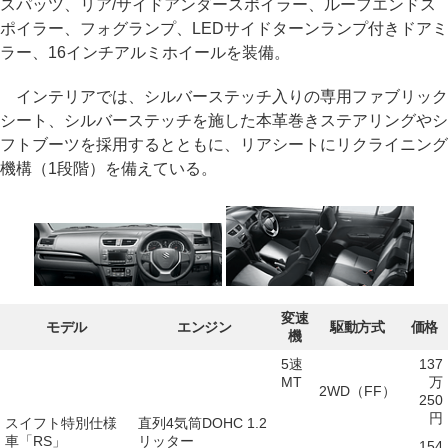
スパッツ、リア/サイドアンダースポイラー、ルーフエンドス
ポイラー、フォグランプ、LEDサイドターンランプ付きドアミ
ラー、16インチアルミホイールを装備。
インテリアでは、シルバーステッチ入りの専用ファブリック
シート、シルバーステッチを施した本革巻きステアリングやシ
フトブーツを採用するとともに、リアシートにリクライニング
機構（1段階）を備えている。
変速
モデル
エンジン
駆動方式
価格
機
5速
137
MT
万
2WD（FF）
250
円
スイフト特別仕様
直列4気筒DOHC 1.2
車「RS」
リッター
154