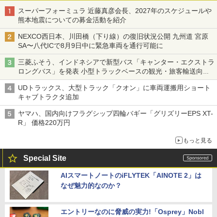
スーパーフォーミュラ 近藤真彦会長、2027年のスケジュールや
熊本地震についての募金活動を紹介
NEXCO西日本、川田橋（下り線）の復旧状況公開 九州道 宮原
SA〜八代ICで8月9日中に緊急車両を通行可能に
三菱ふそう、インドネシアで新型バス「キャンター・エクストラ
ロングバス」を発表 小型トラックベースの観光・旅客輸送向け
バス
UDトラックス、大型トラック「クオン」に車両運搬用ショート
キャブトラクタ追加
ヤマハ、国内向けフラグシップ四輪バギー「グリズリーEPS XT-
R」 価格220万円
もっと見る
Special Site
AIスマートノートのiFLYTEK「AINOTE 2」は
なぜ魅力的なのか？
エントリーなのに脅威の実力!「Osprey」Nobl