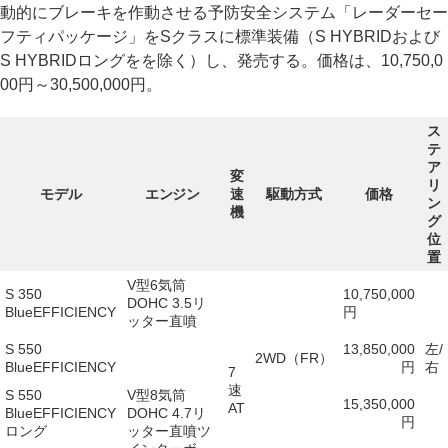
動的にブレーキを作動させる予防安全システム「レーダーセー
フティパッケージ」をSクラスに標準装備（S HYBRIDおよび
S HYBRIDロングをを除く）し、発売する。価格は、10,750,0
00円～30,500,000円。
ス
テ
ア
変
リ
モデル
エンジン
速
駆動方式
価格
ン
機
グ
位
置
V型6気筒
S 350
10,750,000
DOHC 3.5リ
BlueEFFICIENCY
円
ッター直噴
S 550
13,850,000
左/
2WD（FR）
BlueEFFICIENCY
円
右
7
速
S 550
V型8気筒
15,350,000
AT
BlueEFFICIENCY
DOHC 4.7リ
円
ロング
ッター直噴ツ