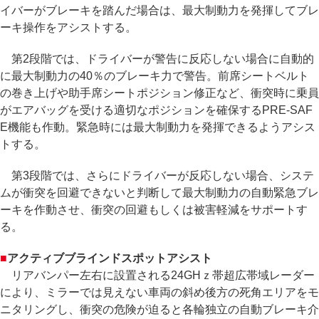
イバーがブレーキを踏んだ場合は、最大制動力を発揮してブレ
ーキ操作をアシストする。
第2段階では、ドライバーが警告に反応しない場合に自動的
に最大制動力の40％のブレーキ力で警告。前席シートベルト
の巻き上げや助手席シートポジション修正など、衝突時に乗員
がエアバッグを受ける適切なポジションを確保するPRE-SAF
E機能も作動。緊急時には最大制動力を発揮できるようアシス
トする。
第3段階では、さらにドライバーが反応しない場合、システ
ムが衝突を回避できないと判断して最大制動力の自動緊急ブレ
ーキを作動させ、衝突の回避もしくは被害軽減をサポートす
る。
■
アクティブブラインドスポットアシスト
リアバンパー左右に設置される24GHｚ帯超広帯域レーダー
により、ミラーでは見えない車両の斜め後方の死角エリアをモ
ニタリングし、衝突の危険が迫ると各輪独立の自動ブレーキ介