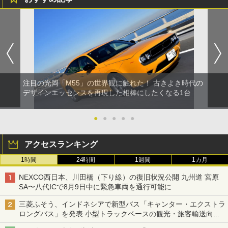
注目の光岡「M55」の世界観に触れた！ 古きよき時代の
デザインエッセンスを再現した相棒にしたくなる1台
●
●
●
●
●
アクセスランキング
1時間
24時間
1週間
1カ月
NEXCO西日本、川田橋（下り線）の復旧状況公開 九州道 宮原
SA〜八代ICで8月9日中に緊急車両を通行可能に
三菱ふそう、インドネシアで新型バス「キャンター・エクストラ
ロングバス」を発表 小型トラックベースの観光・旅客輸送向け
バス