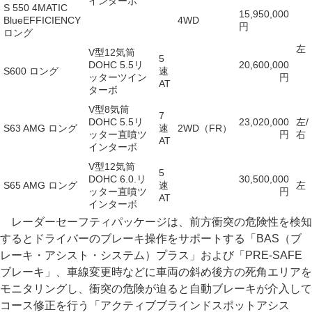
インターボ
S 550 4MATIC
15,950,000
BlueEFFICIENCY
4WD
円
ロング
左
V型12気筒
5
DOHC 5.5リ
20,600,000
S600 ロング
速
ッターツイン
円
AT
ターボ
V型8気筒
7
DOHC 5.5リ
23,020,000
左/
S63 AMG ロング
速
2WD（FR）
ッター直噴ツ
円
右
AT
インターボ
V型12気筒
5
DOHC 6.0.リ
30,500,000
S65 AMG ロング
速
左
ッター直噴ツ
円
AT
インターボ
レーダーセーフティパッケージは、前方衝突の危険性を検知
するとドライバーのブレーキ操作をサポートする「BAS（ブ
レーキ・アシスト・システム）プラス」および「PRE-SAFE
ブレーキ」、車線変更時などに車両の斜め後方の死角エリアを
モニタリングし、衝突の危険が迫ると自動ブレーキが介入して
コース修正を行う「アクティブブラインドスポットアシス