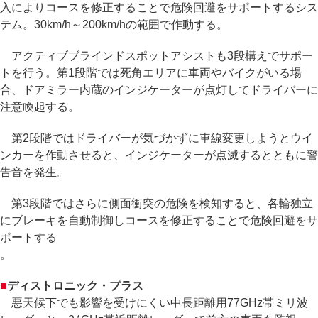
入によりコースを修正することで危険回避をサポートするシス
テム。30km/h～200km/hの範囲で作動する。
アクティブブラインドスポットアシストも3段構えでサポー
トを行う。第1段階では死角エリアに車両やバイクがいる場
合、ドアミラー内蔵のインジケーターが点灯してドライバーに
注意喚起する。
第2段階ではドライバーが気づかずに車線変更しようとウイ
ンカーを作動させると、インジケーターが点滅するとともに警
告音を発生。
第3段階ではさらに側面衝突の危険を検知すると、各輪独立
にブレーキを自動制御しコースを修正することで危険回避をサ
ポートする
。
■
ディストロニック・プラス
悪天候下でも影響を受けにくい中長距離用77GHz帯ミリ波