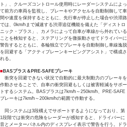
ト」、クルーズコントロール使用時にレーダーシステムによっ
て前方の車両を監視し、ブレーキやアクセルを自動制御して車
間や速度を保持するとともに、先行車が停止した場合や渋滞路
では、0km/hまで減速する渋滞追従機能を備えた「ディストロ
ニック・プラス」、カメラによって自車が車線から外れている
ことを検知すると、ステアリングを微振動させてドライバーに
警告するとともに、各輪独立でブレーキを自動制御し車線逸脱
を回避する「アクティブレーンキーピングアシスト」で構成さ
れる。
■
BASプラス＆PRE-SAFEブレーキ
衝突を回避できない状況で自動的に最大制動力のブレーキを
作動させることで、自車の衝突回避もしくは被害軽減をサポー
トするシステム。BASプラスは7km/h～250km/h、PRE-SAFE
ブレーキは7km/h～200km/hの範囲で作動する。
同システムは3段構えでサポートするようになっており、第
1段階では衝突の危険をレーダーが感知すると、ドライバーに
音とメーターパネル内のディスプレイ表示で警告を行う。ドラ