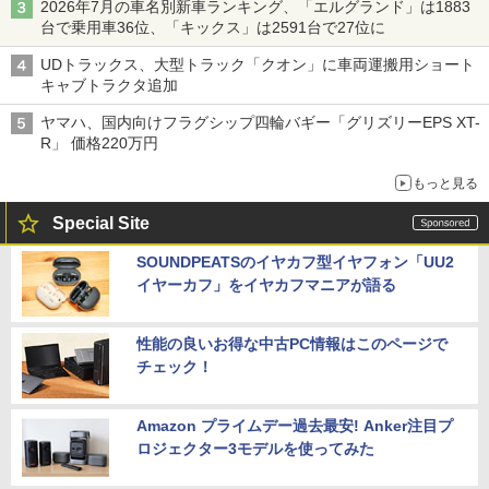
2026年7月の車名別新車ランキング、「エルグランド」は1883
台で乗用車36位、「キックス」は2591台で27位に
UDトラックス、大型トラック「クオン」に車両運搬用ショート
キャブトラクタ追加
ヤマハ、国内向けフラグシップ四輪バギー「グリズリーEPS XT-
R」 価格220万円
もっと見る
Special Site
SOUNDPEATSのイヤカフ型イヤフォン「UU2
イヤーカフ」をイヤカフマニアが語る
性能の良いお得な中古PC情報はこのページで
チェック！
Amazon プライムデー過去最安! Anker注目プ
ロジェクター3モデルを使ってみた