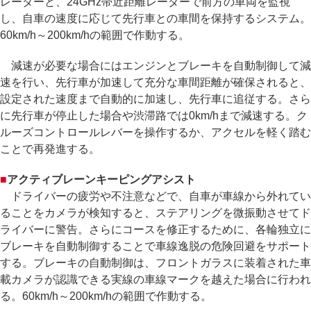
レーダーと、24GHz帯近距離レーダーで前方の車両を監視
し、自車の速度に応じて先行車との車間を保持するシステム。
60km/h～200km/hの範囲で作動する。
減速が必要な場合にはエンジンとブレーキを自動制御して減
速を行い、先行車が加速して充分な車間距離が確保されると、
設定された速度まで自動的に加速し、先行車に追従する。さら
に先行車が停止した場合や渋滞路では0km/hまで減速する。ク
ルーズコントロールレバーを操作するか、アクセルを軽く踏む
ことで再発進する。
■
アクティブレーンキーピングアシスト
ドライバーの疲労や不注意などで、自車が車線から外れてい
ることをカメラが検知すると、ステアリングを微振動させてド
ライバーに警告。さらにコースを修正するために、各輪独立に
ブレーキを自動制御することで車線逸脱の危険回避をサポート
する。ブレーキの自動制御は、フロントガラスに装着された車
載カメラが認識できる実線の車線マークを越えた場合に行われ
る。60km/h～200km/hの範囲で作動する。