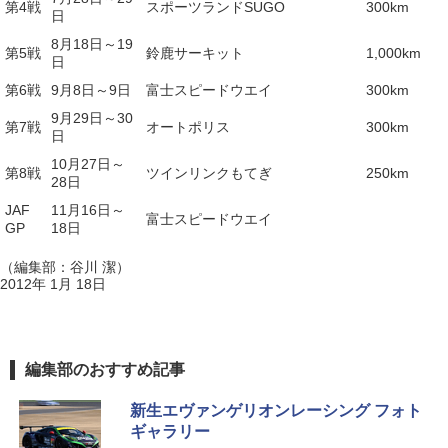
第4戦
スポーツランドSUGO
300km
日
8月18日～19
第5戦
鈴鹿サーキット
1,000km
日
第6戦
9月8日～9日
富士スピードウエイ
300km
9月29日～30
第7戦
オートポリス
300km
日
10月27日～
第8戦
ツインリンクもてぎ
250km
28日
JAF
11月16日～
富士スピードウエイ
GP
18日
（編集部：谷川 潔）
2012年 1月 18日
編集部のおすすめ記事
新生エヴァンゲリオンレーシング フォト
ギャラリー