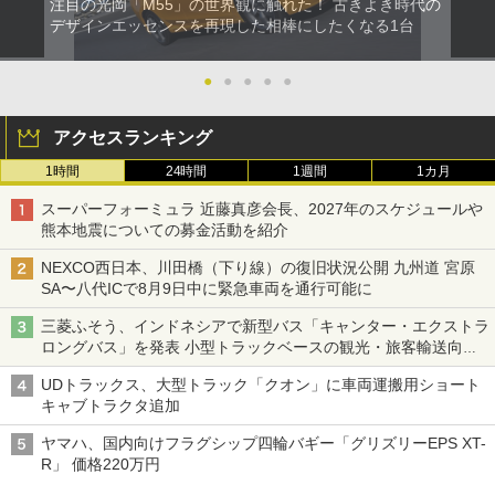
注目の光岡「M55」の世界観に触れた！ 古きよき時代の
デザインエッセンスを再現した相棒にしたくなる1台
●
●
●
●
●
アクセスランキング
1時間
24時間
1週間
1カ月
スーパーフォーミュラ 近藤真彦会長、2027年のスケジュールや
熊本地震についての募金活動を紹介
NEXCO西日本、川田橋（下り線）の復旧状況公開 九州道 宮原
SA〜八代ICで8月9日中に緊急車両を通行可能に
三菱ふそう、インドネシアで新型バス「キャンター・エクストラ
ロングバス」を発表 小型トラックベースの観光・旅客輸送向け
バス
UDトラックス、大型トラック「クオン」に車両運搬用ショート
キャブトラクタ追加
ヤマハ、国内向けフラグシップ四輪バギー「グリズリーEPS XT-
R」 価格220万円