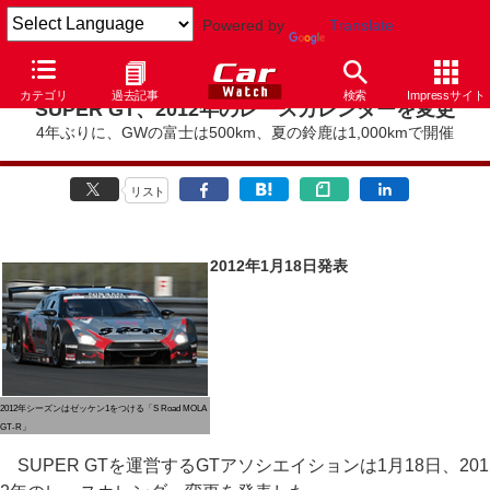
Powered by
Translate
カテゴリ
過去記事
検索
Impressサイト
SUPER GT、2012年のレースカレンダーを変更
4年ぶりに、GWの富士は500km、夏の鈴鹿は1,000kmで開催
リスト
2012年1月18日発表
2012年シーズンはゼッケン1をつける「S Road MOLA
GT-R」
SUPER GTを運営するGTアソシエイションは1月18日、201