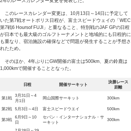
2年のレースカレンダー変更を発表した。
このレースカレンダー変更は、10月13日～14日に予定して
いた第7戦オートポリス日程が、富士スピードウェイの「WEC
第7戦6 Hoursof FUJI」と重なること、特別戦のJAF GPの日程
が日本でも最大級のゴルフトーナメントと地域的にも日程的に
も重なり、宿泊施設の確保などで問題が発生することが予想さ
れたため。
そのほか、4年ぶりにGW開催の富士は500km、夏の鈴鹿は
1,000kmで開催することとなった。
決勝レース
日程
開催サーキット
距離
3月31日～4
第1戦
岡山国際サーキット
300km
月1日
第2戦
5月3日～4日
富士スピードウエイ
500km
6月9日～10
セパン・インターナショナル・サ
第3戦
300km
日
ーキット
7月28日～29