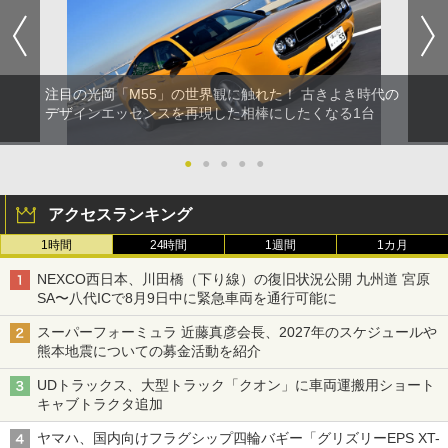
注目の光岡「M55」の世界観に触れた！ 古きよき時代の
デザインエッセンスを再現した相棒にしたくなる1台
●
●
●
●
●
アクセスランキング
1時間
24時間
1週間
1カ月
NEXCO西日本、川田橋（下り線）の復旧状況公開 九州道 宮原
SA〜八代ICで8月9日中に緊急車両を通行可能に
スーパーフォーミュラ 近藤真彦会長、2027年のスケジュールや
熊本地震についての募金活動を紹介
UDトラックス、大型トラック「クオン」に車両運搬用ショート
キャブトラクタ追加
ヤマハ、国内向けフラグシップ四輪バギー「グリズリーEPS XT-