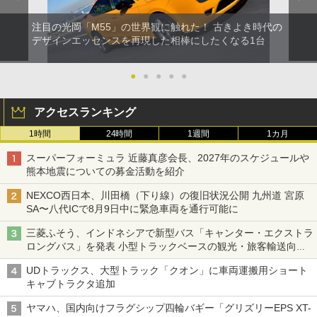
注目の光岡「M55」の世界観に触れた！ 古きよき時代の
デザインエッセンスを再現した相棒にしたくなる1台
●
●
●
●
●
アクセスランキング
1時間
24時間
1週間
1カ月
スーパーフォーミュラ 近藤真彦会長、2027年のスケジュールや
熊本地震についての募金活動を紹介
NEXCO西日本、川田橋（下り線）の復旧状況公開 九州道 宮原
SA〜八代ICで8月9日中に緊急車両を通行可能に
三菱ふそう、インドネシアで新型バス「キャンター・エクストラ
ロングバス」を発表 小型トラックベースの観光・旅客輸送向け
バス
UDトラックス、大型トラック「クオン」に車両運搬用ショート
キャブトラクタ追加
ヤマハ、国内向けフラグシップ四輪バギー「グリズリーEPS XT-