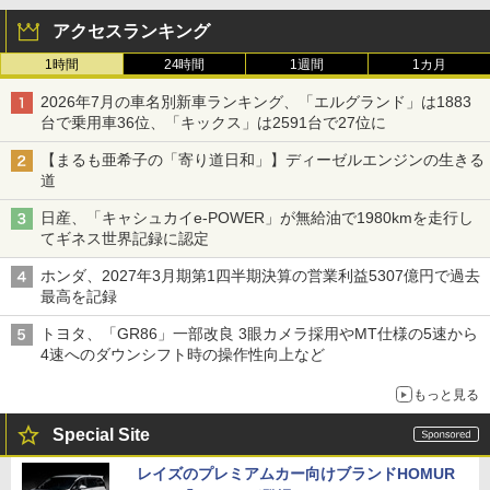
アクセスランキング
1時間
24時間
1週間
1カ月
2026年7月の車名別新車ランキング、「エルグランド」は1883
台で乗用車36位、「キックス」は2591台で27位に
【まるも亜希子の「寄り道日和」】ディーゼルエンジンの生きる
道
日産、「キャシュカイe-POWER」が無給油で1980kmを走行し
てギネス世界記録に認定
ホンダ、2027年3月期第1四半期決算の営業利益5307億円で過去
最高を記録
トヨタ、「GR86」一部改良 3眼カメラ採用やMT仕様の5速から
4速へのダウンシフト時の操作性向上など
もっと見る
Special Site
レイズのプレミアムカー向けブランドHOMUR