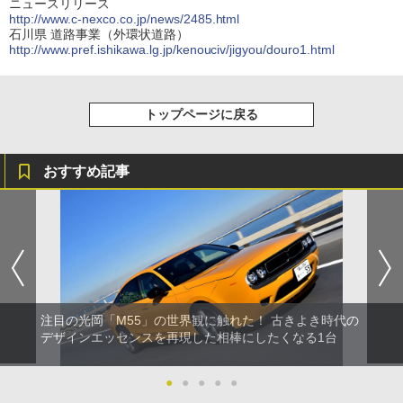
ニュースリリース
http://www.c-nexco.co.jp/news/2485.html
石川県 道路事業（外環状道路）
http://www.pref.ishikawa.lg.jp/kenouciv/jigyou/douro1.html
トップページに戻る
おすすめ記事
注目の光岡「M55」の世界観に触れた！ 古きよき時代の
デザインエッセンスを再現した相棒にしたくなる1台
●
●
●
●
●