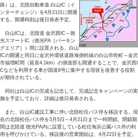
路）は、北陸自動車道 白山IC（イ
ンターチェンジ）を4月21日に開通
する。開通時刻は後日発表予定。
白山ICは、北陸道 金沢西IC～徳
光スマートIC（徳光PA［パーキン
位置図
グエリア］）間に設置される。白山
ICの開通と同日に金沢外環状道路海側幹線の白山市乾町～金沢
市福増町間（延長4.1km）の側道部も開通することで、金沢西I
Cなどを利用する車が国道8号に集中する現状を改善する役割
が期待されている。
同社は白山ICの完成を記念して、完成記念キャンペーンの実
施を予定しており、詳細は後日発表される。
また、白山IC建設工事に伴い北陸松任バス停を移設する。現
在の北陸松任バス停を3月5日～4月21日まで一時閉鎖。閉鎖期
間は北陸道 徳光PA内に設置している松任海浜公園バス停の利
用を呼びかけている。移設後の営業開始は、4月22日を予定。