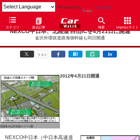
Powered by
Translate
カテゴリ
過去記事
検索
Impressサイト
NEXCO中日本、北陸道 白山ICを4月21日に開通
金沢外環状道路海側幹線も同日開通
リスト
2012年4月21日開通
北陸道 白山IC完成イメージ図
NEXCO中日本（中日本高速道