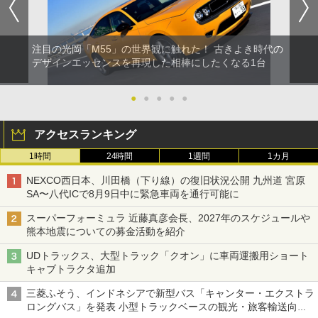
注目の光岡「M55」の世界観に触れた！ 古きよき時代の
デザインエッセンスを再現した相棒にしたくなる1台
●
●
●
●
●
アクセスランキング
1時間
24時間
1週間
1カ月
NEXCO西日本、川田橋（下り線）の復旧状況公開 九州道 宮原
SA〜八代ICで8月9日中に緊急車両を通行可能に
スーパーフォーミュラ 近藤真彦会長、2027年のスケジュールや
熊本地震についての募金活動を紹介
UDトラックス、大型トラック「クオン」に車両運搬用ショート
キャブトラクタ追加
三菱ふそう、インドネシアで新型バス「キャンター・エクストラ
ロングバス」を発表 小型トラックベースの観光・旅客輸送向け