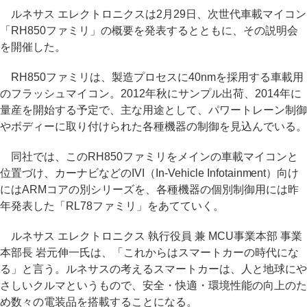
ルネサス エレクトロニクスは2月29日、次世代車載マイコン
「RH850ファミリ」の概要を発表するとともに、その説明会
を開催した。
RH850ファミリは、製造プロセスに40nmを採用する車載用
のフラッシュマイコン。2012年秋にサンプル出荷、2014年に
量産を開始する予定で、主な用途として、パワートレーン制御
やボディーに取り付けられた各種機器の制御を見込んでいる。
同社では、このRH850ファミリをメインの車載マイコンと
位置づけ、カーナビなどのIVI（In-Vehicle Infotainment）向け
にはARMコアの別シリーズを、各種機器の個別制御用には昨
年発表した「RL78ファミリ」をあてていく。
ルネサス エレクトロニクス 執行役員 兼 MCU事業本部 事業
本部長 岩元伸一氏は、「これからはスマートカーの時代にな
る」と言う。ルネサスの考えるスマートカーは、人と地球にや
さしいクルマというもので、安全・快適・環境性能の向上のた
め数々の電装品を搭載することになる。