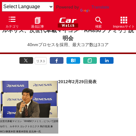
Powered by
Translate
カテゴリ
過去記事
検索
Impressサイト
ルネサス、次世代車載マイコン「RH850ファミリ」説
明会
40nmプロセスを採用、最大コア数は3コア
リスト
2012年2月29日発表
次世代車載マイコン「RH850ファミリ」について説明
を行う、ルネサス エレクトロニクス 執行役員 兼
MCU事業本部 事業本部長 岩元伸一氏