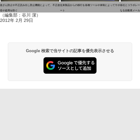
改ざん防止や不正読み出し防止機能によって、不正改
従来製品からの移行を各種ツールや体制によってサポ
各社とコラボレー
造や盗用を防ぐ
ート
なる自動車メーカ
（編集部：谷川 潔）
2012年 2月 29日
Google 検索で当サイトの記事を優先表示させる