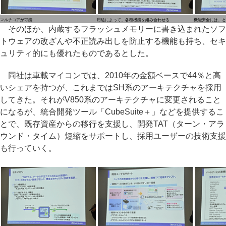
マルチコアが可能
用途によって、各種機能を組み合わせる
機能安全には、と
そのほか、内蔵するフラッシュメモリーに書き込まれたソフ
トウェアの改ざんや不正読み出しを防止する機能も持ち、セキ
ュリティ的にも優れたものであるとした。
同社は車載マイコンでは、2010年の金額ベースで44％と高
いシェアを持つが、これまではSH系のアーキテクチャを採用
してきた。それがV850系のアーキテクチャに変更されること
になるが、統合開発ツール「CubeSuite＋」などを提供するこ
とで、既存資産からの移行を支援し、開発TAT（ターン・アラ
ウンド・タイム）短縮をサポートし、採用ユーザーの技術支援
も行っていく。