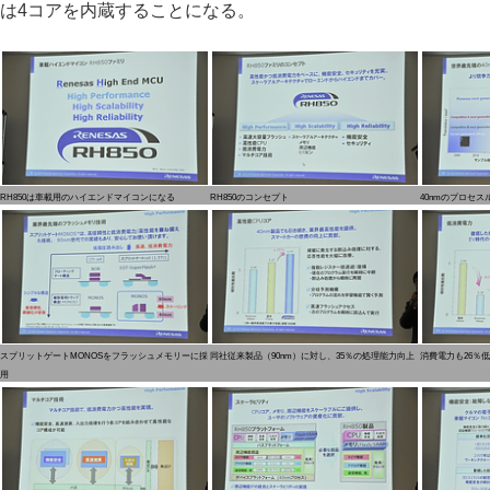
は4コアを内蔵することになる。
RH850は車載用のハイエンドマイコンになる
RH850のコンセプト
40nmのプロセ
スプリットゲートMONOSをフラッシュメモリーに採
同社従来製品（90nm）に対し、35％の処理能力向上
消費電力も26％
用