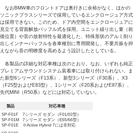
なおBMW車のフロントドアは奥行きに余裕がなく、ほかの
ソニックプラスシリーズで採用しているエンクロージュア方式
は採用できない。このため、ドア内空間をエンクロージュアに
見立てる背面解放バッフル式を採用。ユニット繰り出し量（前
後位置）や音の放射特性を最適化した、特殊形状のアルミ削り
出しインナーバッフルを各車種別に専用開発し、不要共振を抑
えながら音の明瞭度を高めるよう設計したとしている。
各製品の詳細な対応車種は次のとおり。なお、いずれも純正
プレミアムサウンドシステム装着車には取り付けられない。ま
た新型6シリーズ（F13系）、新型3シリーズ（F30系）、X3
（F25型およびE83型）、1シリーズ（F20系およびE87系）、
先代MINI（R50系）などには対応していない。
製品
対応車種
SP-F01F
7シリーズ セダン（F01/02型）
SP-F01M
7シリーズ セダン（E65/66型）
SP-F01E
※Active Hybrid 7には非対応