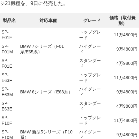
ジ21機種を、9日に発売した。
価格（取付費
製品名
対応車種
グレード
別）
SP-
トップグレ
11万4800円
F01F
ード
SP-
BMW 7シリーズ（F01
ハイグレー
9万4800円
F01M
系/E65系）
ド
SP-
スタンダー
4万9800円
F01E
ド
SP-
トップグレ
11万4800円
E63F
ード
SP-
ハイグレー
BMW 6シリーズ（E63系）
9万4800円
E63M
ド
SP-
スタンダー
4万9800円
E63E
ド
SP-
トップグレ
11万4800円
F10F
ード
SP-
BMW 新型5シリーズ（F10
ハイグレー
9万4800円
F10M
系）
ド