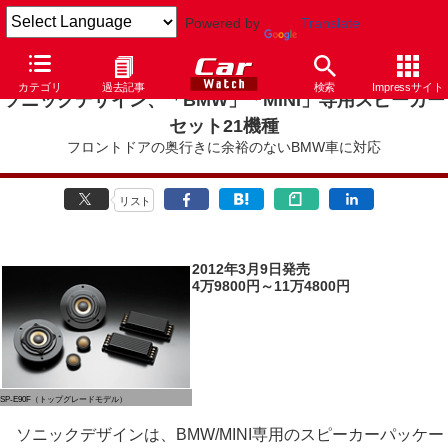
Powered by
Translate
カテゴリ
過去記事
検索
Impressサイト
ソニックデザイン、「BMW」「MINI」専用スピーカー
セット21機種
フロントドアの奥行きに余裕のないBMW車に対応
リスト
2012年3月9日発売
4万9800円～11万4800円
SP-E90F（トップグレードモデル）
ソニックデザインは、BMW/MINI専用のスピーカーパッケー