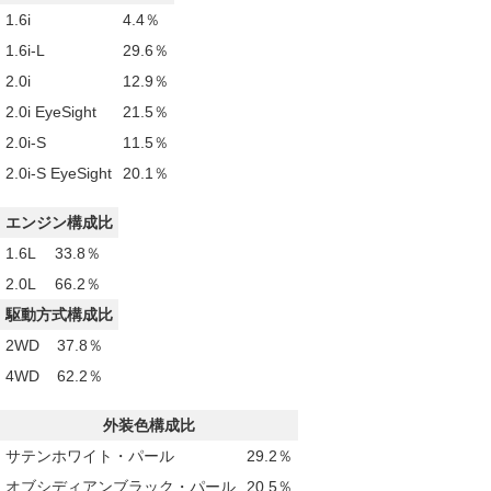
1.6i
4.4％
1.6i-L
29.6％
2.0i
12.9％
2.0i EyeSight
21.5％
2.0i-S
11.5％
2.0i-S EyeSight
20.1％
エンジン構成比
1.6L
33.8％
2.0L
66.2％
駆動方式構成比
2WD
37.8％
4WD
62.2％
外装色構成比
サテンホワイト・パール
29.2％
オブシディアンブラック・パール
20.5％