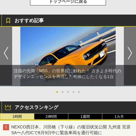
トップページに戻る
おすすめ記事
注目の光岡「M55」の世界観に触れた！ 古きよき時代の
デザインエッセンスを再現した相棒にしたくなる1台
●
●
●
●
●
アクセスランキング
1時間
24時間
1週間
1カ月
NEXCO西日本、川田橋（下り線）の復旧状況公開 九州道 宮原
SA〜八代ICで8月9日中に緊急車両を通行可能に