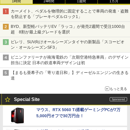
1時間
24時間
1週間
1カ月
カーメイト、ペダルを物理的に固定することで車両の発進・盗難
を防止する「ブレーキペダルロック1」
BYD、新型軽バッテリEV「ラッコ」が発売2週間で受注1000台
超 8割が最上級グレードを選択
ピレリ、SUV向けオールシーズンタイヤの新製品「スコーピオ
ン・オールシーズンSF3」
ピニンファリーナが南海電鉄の「次期空港特急車両」のデザイン
担当に決定 日本の鉄道車両デザインは初
【まるも亜希子の「寄り道日和」】ディーゼルエンジンの生きる
道
もっと見る
Special Site
マウス、RTX 5060 Ti搭載ゲーミングPCが7万
5,000円オフで30万円台！