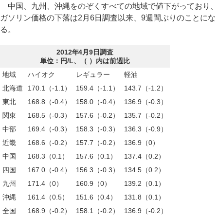
中国、九州、沖縄をのぞくすべての地域で値下がっており、
ガソリン価格の下落は2月6日調査以来、9週間ぶりのことにな
る。
2012年4月9日調査
単位：円/L、（ ）内は前週比
地域
ハイオク
レギュラー
軽油
北海道
170.1（-1.1）
159.4（-1.1）
143.7（-1.2）
東北
168.8（-0.4）
158.0（-0.4）
136.9（-0.3）
関東
168.5（-0.3）
157.6（-0.2）
135.7（-0.2）
中部
169.4（-0.3）
158.3（-0.3）
136.3（-0.9）
近畿
168.6（-0.2）
157.7（-0.2）
136.9（0）
中国
168.3（0.1）
157.6（0.1）
137.4（0.2）
四国
167.0（-0.4）
156.3（-0.3）
134.5（0.2）
九州
171.4（0）
160.9（0）
139.2（0.1）
沖縄
161.4（0.5）
151.6（0.4）
131.8（0.1）
全国
168.9（-0.2）
158.1（-0.2）
136.9（-0.2）