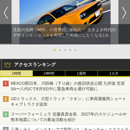
注目の光岡「M55」の世界観に触れた！ 古きよき時代の
デザインエッセンスを再現した相棒にしたくなる1台
●
●
●
●
●
アクセスランキング
1時間
24時間
1週間
1カ月
NEXCO西日本、川田橋（下り線）の復旧状況公開 九州道 宮原
SA〜八代ICで8月9日中に緊急車両を通行可能に
UDトラックス、大型トラック「クオン」に車両運搬用ショート
キャブトラクタ追加
スーパーフォーミュラ 近藤真彦会長、2027年のスケジュールや
熊本地震についての募金活動を紹介
三菱ふそう、インドネシアで新型バス「キャンター・エクストラ