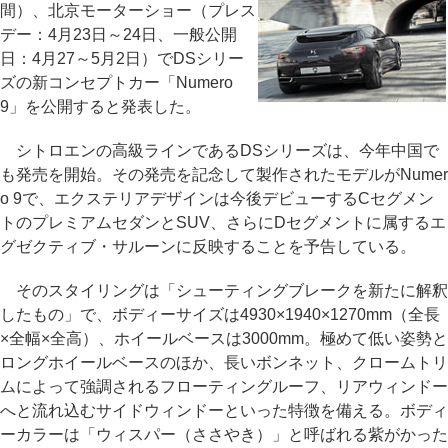
間）、北京モーターショー（プレス
デー：4月23日～24日、一般公開
日：4月27～5月2日）でDSシリー
ズの新コンセプトカー「Numero
9」を公開すると発表した。
シトロエンの高級ラインであるDSシリーズは、今年中国で
も発売を開始。その発売を記念して製作されたモデルがNumer
o 9で、エクステリアデザインは今後デビューするCセグメン
トのプレミアムセダンとSUV、さらにDセグメントに属するエ
グゼクティブ・サルーンに反映することを予告している。
そのスタイリングは「シューティングブレークを新たに解釈
したもの」で、ボディーサイズは4930×1940×1270mm（全長
×全幅×全高）、ホイールベースは3000mm。極めて低い姿勢と
ロングホイールベースのほか、長いボンネット、クロームトリ
ムによって強調されるフローティングルーフ、リアウィンドー
へと流れ込むサイドウィンドーといった特徴を備える。ボディ
ーカラーは「ウィスパー（ささやき）」と呼ばれる紫がかった