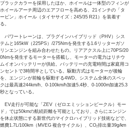
ブラックカラーを採用したほか、ホイールは一体型のフィンが
ホイールアーチ周辺のエアフローを高める、21インチの「タ
ービン」ホイール（タイヤサイズ：245/35 R21）を装着す
る。
パワートレーンは、プラグインハイブリッド（PHV）シス
テムと165kW（225PS）/275Nmを発生する1.6リッターガソ
リンエンジンを組み合わせたもの。リアアクスル上に70PS/20
0Nmを発生するモーターを搭載し、モーターの電力はリチウ
ムイオンバッテリーが供給。バッテリーの充電時間は家庭用コ
ンセントで3時間半としている。駆動方式はモーターが後輪
を、エンジンが前輪を駆動する4WD。システム全体のスペッ
クは最高速244km/h、0-100km/h加速5.4秒、0-1000m加速25.3
秒となっている。
EV走行が可能な「ZEV（ゼロエミッションビークル）モー
ド」では50kmの航続距離を可能としており、さらにエンジン
を休止状態にする新世代のマイクロハイブリッド技術などで、
燃費1.7L/100km（MVEG 複合サイクル）、CO
排出量39g/km
2