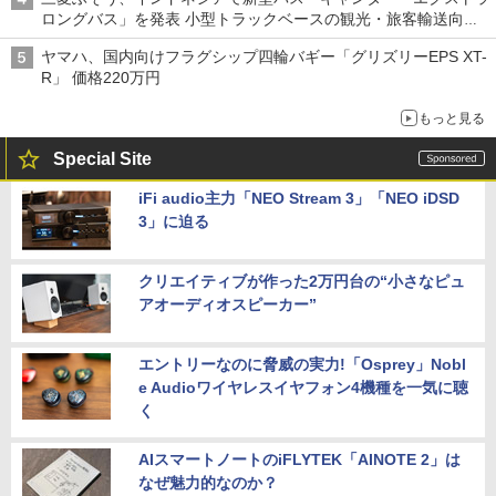
ロングバス」を発表 小型トラックベースの観光・旅客輸送向け
バス
ヤマハ、国内向けフラグシップ四輪バギー「グリズリーEPS XT-
R」 価格220万円
もっと見る
Special Site
iFi audio主力「NEO Stream 3」「NEO iDSD
3」に迫る
クリエイティブが作った2万円台の“小さなピュ
アオーディオスピーカー”
エントリーなのに脅威の実力!「Osprey」Nobl
e Audioワイヤレスイヤフォン4機種を一気に聴
く
AIスマートノートのiFLYTEK「AINOTE 2」は
なぜ魅力的なのか？